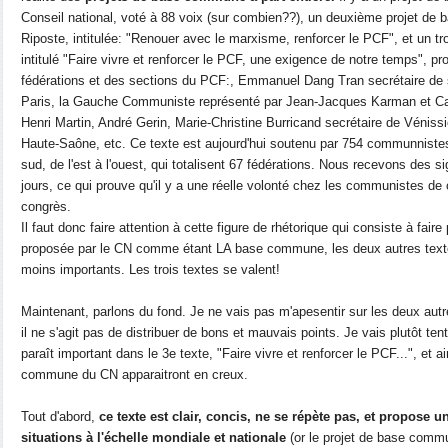
Conseil national, voté à 88 voix (sur combien??), un deuxième projet de
Riposte, intitulée: "Renouer avec le marxisme, renforcer le PCF", et un 
intitulé "Faire vivre et renforcer le PCF, une exigence de notre temps", p
fédérations et des sections du PCF:, Emmanuel Dang Tran secrétaire de 
Paris, la Gauche Communiste représenté par Jean-Jacques Karman et Caro
Henri Martin, André Gerin, Marie-Christine Burricand secrétaire de Véniss
Haute-Saône, etc. Ce texte est aujourd'hui soutenu par 754 communnistes
sud, de l'est à l'ouest, qui totalisent 67 fédérations. Nous recevons des s
jours, ce qui prouve qu'il y a une réelle volonté chez les communistes de
congrès.
Il faut donc faire attention à cette figure de rhétorique qui consiste à fa
proposée par le CN comme étant LA base commune, les deux autres textes
moins importants. Les trois textes se valent!
Maintenant, parlons du fond. Je ne vais pas m'apesentir sur les deux au
il ne s'agit pas de distribuer de bons et mauvais points. Je vais plutôt te
paraît important dans le 3e texte, "Faire vivre et renforcer le PCF...", et a
commune du CN apparaitront en creux.
Tout d'abord,
ce texte est clair, concis, ne se répète pas, et propose u
situations à l'échelle mondiale et nationale
(or le projet de base commu