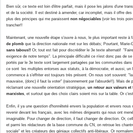
Bien sûr, ce texte est loin d'être parfait, mais il pose les jalons d'une tran
et de la société. Il est destiné à amender, car incomplet, mais il offre des 
plus des principes qui me paraissent
non négociables
(voir les trois poin
trancher!!
Maintenant, une nouvelle étape s'ouvre à nous, le plus important reste à fai
de plomb
que la direction nationale met sur les débats; Pourtant, Marie-G
sans tabous!!
Or, tout est fait pour discréditer le 3e texte alternatif "Fai
exigence de notre temps". La principale difficulté ce n'est donc pas de se 
portés par le 3e texte sont largement partagées par les communites dans l
ce sont les multiples entorses aux statuts, à la démocratie, et aussi, un 
commence à s'effriter est toujours très présent. On nous sort souvent: 
mauvaise, (donc) il faut la voter" (raisonnement par l'absurde!!). Mais de 
réclamant une nouvelle orientation stratégique,
un retour aux valeurs e
marxistes
, et surtout que des choix clairs soient mis sur la table. Or c'es
Enfin, il ya une question d'honnêteté envers la population et envers no
revenir devant les français, avec les mêmes dirigeants qui nous ont mené
imaginable. Pour changer de direction, il faut changer de direction. Or, cel
et parmi les rédacteurs de la base commune du CN, on retroue les chantr
sociale" et les créateurs des géniaux collectifs anti-libéraux. Or normale