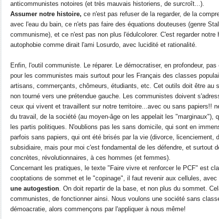
anticommunistes notoires (et très mauvais historiens, de surcroît...).
Assumer notre histoire,
ce n'est pas refuser de la regarder, de la compre
avec l'eau du bain, ce n'ets pas faire des équations douteuses (genre St
communisme), et ce n'est pas non plus l'édulcolorer. C'est regarder notre 
autophobie comme dirait l'ami Losurdo, avec lucidité et rationalité.
Enfin, l'outil communiste. Le réparer. Le démocratiser, en profondeur, pas e
pour les communistes mais surtout pour les Français des classes popula
artisans, commerçants, chômeurs, étudiants, etc. Cet outils doit être au 
non tourné vers une prétendue gauche. Les communistes doivent s'adresse
ceux qui vivent et travaillent sur notre territoire...avec ou sans papiers!! 
du travail, de la société (au moyen-âge on les appelait les "marginaux"),
les partis politiques. N'oublions pas les sans domicile, qui sont en immens
parfois sans papiers, qui ont été brisés par la vie (divorce, licenciement, 
subsidiaire, mais pour moi c'est fondamental de les défendre, et surtout 
concrètes, révolutionnaires, à ces hommes (et femmes).
Concernant les pratiques, le texte "Faire vivre et renforcer le PCF" est clair
cooptations de sommet et le "copinage", il faut revenir aux cellules, ave
une autogestion
. On doit repartir de la base, et non plus du sommet. Ce
communistes, de fonctionner ainsi. Nous voulons une société sans classes,
démoacratie, alors commençons par l'appliquer à nous même!