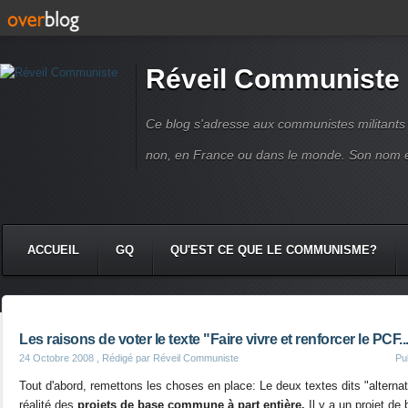
Réveil Communiste
Ce blog s'adresse aux communistes militant
non, en France ou dans le monde. Son nom 
ACCUEIL
GQ
QU'EST CE QUE LE COMMUNISME?
Les raisons de voter le texte "Faire vivre et renforcer le PCF...
24 Octobre 2008
, Rédigé par Réveil Communiste
Pu
Tout d'abord, remettons les choses en place: Le deux textes dits "altern
réalité des
projets de base commune à part entière.
Il y a un projet d