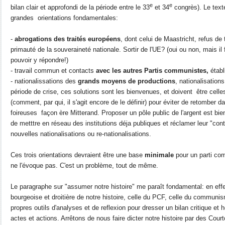
e
e
bilan clair et approfondi de la période entre le 33
et 34
congrès). Le text
grandes orientations fondamentales:
-
abrogations des traités européens
, dont celui de Maastricht, refus de
primauté de la souveraineté nationale. Sortir de l'UE? (oui ou non, mais il
pouvoir y répondre!)
- travail commun et contacts
avec les autres Partis communistes,
établ
- nationalissations des
grands moyens de productions
, nationalisation
période de crise, ces solutions sont les bienvenues, et doivent être cell
(comment, par qui, il s'agit encore de le définir) pour éviter de retomber 
foireuses façon ère Mitterand. Proposer un pôle public de l'argent est bien t
de metttre en réseau des institutions déja publiques et réclamer leur "con
nouvelles nationalisations ou re-nationalisations.
Ces trois orientations devraient être une base
minimale
pour un parti c
ne l'évoque pas. C'est un problème, tout de même.
Le paragraphe sur "assumer notre histoire" me paraît fondamental: en effet, 
bourgeoise et droitière de notre histoire, celle du PCF, celle du communism
propres outils d'analyses et de reflexion pour dresser un bilan critique et
actes et actions. Arrêtons de nous faire dicter notre histoire par des Court