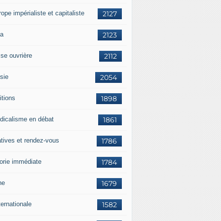
rope impérialiste et capitaliste
2127
a
2123
sse ouvrière
2112
sie
2054
itions
1898
dicalisme en débat
1861
atives et rendez-vous
1786
orie immédiate
1784
ne
1679
ternationale
1582