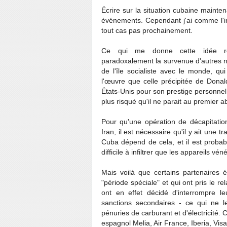
Écrire sur la situation cubaine mainten
événements. Cependant j'ai comme l'int
tout cas pas prochainement.
Ce qui me donne cette idée relat
paradoxalement la survenue d'autres n
de l'île socialiste avec le monde, qu
l'œuvre que celle précipitée de Donald
États-Unis pour son prestige personnel
plus risqué qu'il ne parait au premier 
Pour qu'une opération de décapitati
Iran, il est nécessaire qu'il y ait une t
Cuba dépend de cela, et il est probab
difficile à infiltrer que les appareils v
Mais voilà que certains partenaires 
"période spéciale" et qui ont pris le r
ont en effet décidé d'interrompre l
sanctions secondaires - ce qui ne l
pénuries de carburant et d'électricité.
espagnol Melia, Air France, Iberia, Vis