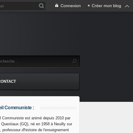
Connexion
+
Créer mon blog
CONTACT
il Communiste :
l Communiste est animé depuis 2010 par
s Questiaux (GQ), né en 1958 à Neuilly sur
, professeur d'histoire de l'enseignement