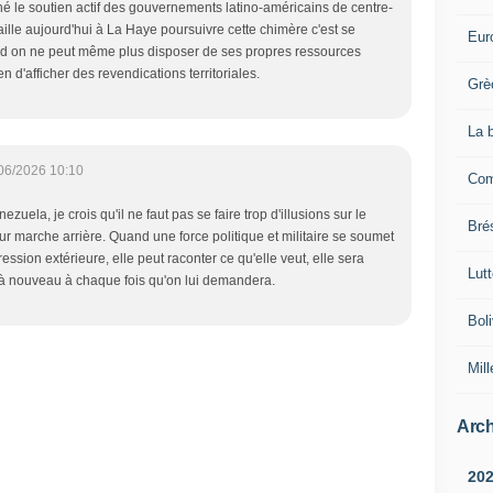
éné le soutien actif des gouvernements latino-américains de centre-
lle aujourd'hui à La Haye poursuivre cette chimère c'est se
Eur
 on ne peut même plus disposer de ses propres ressources
en d'afficher des revendications territoriales.
Grè
La 
06/2026 10:10
Com
zuela, je crois qu'il ne faut pas se faire trop d'illusions sur le
Brés
eur marche arrière. Quand une force politique et militaire se soumet
ssion extérieure, elle peut raconter ce qu'elle veut, elle sera
Lut
 à nouveau à chaque fois qu'on lui demandera.
Boli
Mill
Arch
20