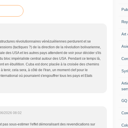
Pub
Roy
Art 
s structures révolutionnaires vénézuéliennes perdurent et se
Asi
sions (tactiques ?) de la direction de la révolution bolivarienne,
finale des USA et les autres pays attendent de voir pour décider s'ils
Con
 du bloc impérialiste central autour des USA. Pendant ce temps là,
trent en ébullition. Cuba est donc placée à la croisée des chemins
e à tenir, cela sera, à côté de l'Iran, un moment clef pour le
Syr
ternational où pourraient s'engouffrer tous les pays et Etats
Art
sem
GQ
Cor
06/2026 08:02
ut pas sous-estimer l'effet démoralisant des revendications sur
Col