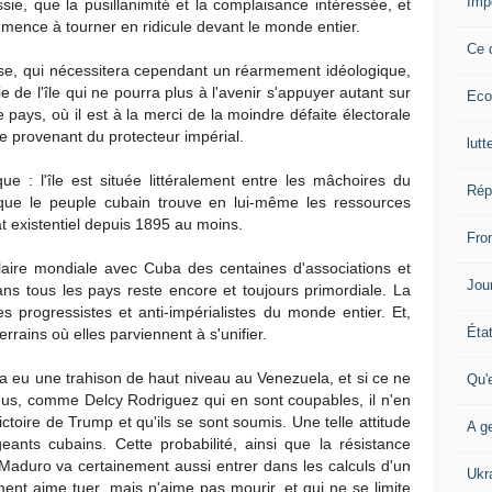
Imp
ie, que la pusillanimité et la complaisance intéressée, et
mence à tourner en ridicule devant le monde entier.
Ce 
rise, qui nécessitera cependant un réarmement idéologique,
ie de l'île qui ne pourra plus à l'avenir s'appuyer autant sur
Eco
pays, où il est à la merci de la moindre défaite électorale
e provenant du protecteur impérial.
lutt
que : l'île est située littéralement entre les mâchoires du
Rép
 que le peuple cubain trouve en lui-même les ressources
existentiel depuis 1895 au moins.
Fron
laire mondiale avec Cuba des centaines d'associations et
Jour
s dans tous les pays reste encore et toujours primordiale. La
es progressistes et anti-impérialistes du monde entier. Et,
Éta
errains où elles parviennent à s'unifier.
y a eu une trahison de haut niveau au Venezuela, et si ce ne
Qu'
nus, comme Delcy Rodriguez qui en sont coupables, il n'en
ictoire de Trump et qu'ils se sont soumis. Une telle attitude
A ge
eants cubains. Cette probabilité, ainsi que la résistance
aduro va certainement aussi entrer dans les calculs d'un
Ukr
ment aime tuer, mais n'aime pas mourir, et qui ne se limite