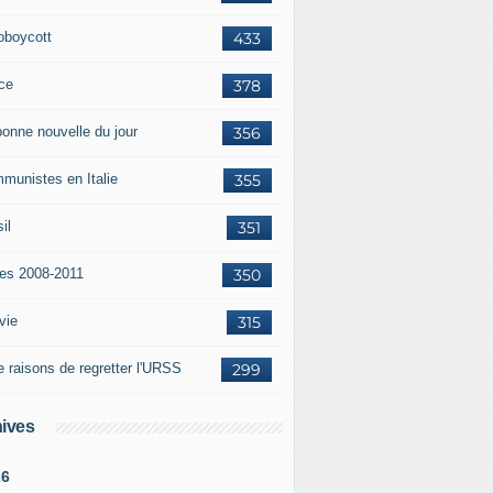
oboycott
433
ce
378
bonne nouvelle du jour
356
munistes en Italie
355
il
351
tes 2008-2011
350
vie
315
e raisons de regretter l'URSS
299
ives
26