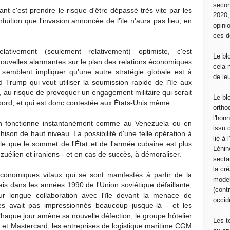
secon
ant c'est prendre le risque d'être dépassé très vite par les
2020
uition que l'invasion annoncée de l'île n'aura pas lieu, en
opini
ces d
ivement (seulement relativement) optimiste, c'est
Le bl
ouvelles alarmantes sur le plan des relations économiques
cela 
i semblent impliquer qu'une autre stratégie globale est à
de le
 Trump qui veut utiliser la soumission rapide de l'île aux
, au risque de provoquer un engagement militaire qui serait
Le bl
abord, et qui est donc contestée aux États-Unis même.
ortho
l'hon
on fonctionne instantanément comme au Venezuela ou en
issu 
rahison de haut niveau. La possibilité d'une telle opération à
lié à
le que le sommet de l'État et de l'armée cubaine est plus
Lénin
énézuélien et iraniens - et en cas de succès, à démoraliser.
sectar
la cré
économiques vitaux qui se sont manifestés à partir de la
moder
elais dans les années 1990 de l'Union soviétique défaillante,
(contr
eur longue collaboration avec l'île devant la menace de
occide
es avait pas impressionnés beaucoup jusque-là - et les
 Chaque jour amène sa nouvelle défection, le groupe hôtelier
Les t
a et Mastercard, les entreprises de logistique maritime CGM