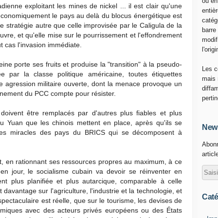
ou en
enne exploitant les mines de nickel ... il est clair qu'une
entiè
économiquement le pays au delà du blocus énergétique est
catég
 stratégie autre que celle improvisée par le Caligula de la
barre
re, et qu'elle mise sur le pourrissement et l'effondrement
modif
ut cas l'invasion immédiate.
l'origi
ine porte ses fruits et produise la "transition" à la pseudo-
Les c
 par la classe politique américaine, toutes étiquettes
mais 
ne agression militaire ouverte, dont la menace provoque un
diffa
ernement du PCC compte pour résister.
perti
doivent être remplacés par d'autres plus fiables et plus
u Yuan que les chinois mettent en place, après qu'ils se
News
e des miracles des pays du BRICS qui se décomposent à
Abonn
articl
nent, en rationnant ses ressources propres au maximum, à ce
en jour, le socialisme cubain va devoir se réinventer en
t plus planifiée et plus autarcique, comparable à celle
avantage sur l'agriculture, l'industrie et la technologie, et
Caté
 spectaculaire est réelle, que sur le tourisme, les devises de
onomiques avec des acteurs privés européens ou des États