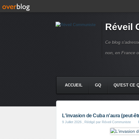
Réveil
Ce blog s'adres
non, en France 
ACCUEIL
GQ
QU'EST CE 
L'invasion de Cuba n'aura (peut-êtr
9 Juillet 2026
, Rédigé par Réveil Communiste