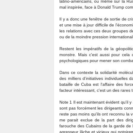
latino-américains, ou même sur la Russ
mal inspirée, face à Donald Trump com
Il y a donc une fenêtre de sortie de c
et une mise à jour difficile de l'économ
les relations avec ces deux groupes de 
ou de la moindre pression international
Restent les impératifs de la géopoliti
monstre. Mais c'est aussi pour cela
psychologiques pour mener son combat 
Dans ce contexte la solidarité molécu
des milliers d’initiatives individuelle
bataille de Cuba est l'affaire des forc
facteur intéressant, c'est un des rares t
Note 1 Il est maintenant évident qu'il 
sont pas forcément les dirigeants con
reste pas moins qu'ils ont reconnu la v
me parait exclue de la part des dirig
farouche des Cubains de la garde de M
agresseur lâche et vicieux qui notoire