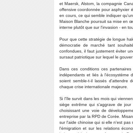
et Maersk, Alstom, la compagnie Canadi
offensive coordonnée pour asphyxier 
en cours, ce qui semble indiquer qu'une
Maison Blanche poursuit sa mise en œuv
interne plutôt que sur l'invasion - en to
Pour que cette stratégie de longue hale
démocratie de marché tant souhaitée
confondues, il faut justement éviter u
sursaut patriotique sur lequel le gouv
Dans ces conditions ces partenaires 
indépendants et liés à l'écosystème d
soient semble-t-il lassés d'attendr
chaque crise internationale majeure.
Si l'île survit dans les mois qui vien
siège extrême qui s'aggrave de jour 
choisissant une voie de développemen
entreprise par la RPD de Corée. Misant d
sur l'aide chinoise qui si elle n'est pas
l'émigration et sur les relations éc