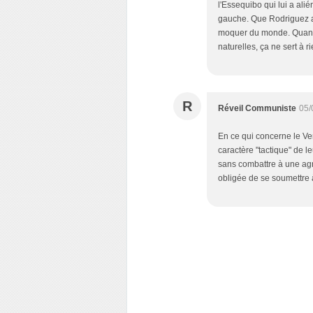
l'Essequibo qui lui a ali
gauche. Que Rodriguez ai
moquer du monde. Quand
naturelles, ça ne sert à ri
R
Réveil Communiste
05/
En ce qui concerne le Vene
caractère "tactique" de l
sans combattre à une agre
obligée de se soumettre