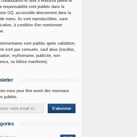
 collaboration et dont il endosse pleine et
re responsabilité sont publiés dans la
orie GQ, accessible directement dans la
 de menu. Ils sont reproductibles, sans
ication, à condition d'en mentionner
ne.
ommentaires sont publiés après validation,
ne sont pas censurés, sauf abus (insultes,
mation, mythomanie, publicité, non-
nence, ou bêtise manifeste).
letter
ez-vous pour être averti des nouveaux
es publiés.
gories