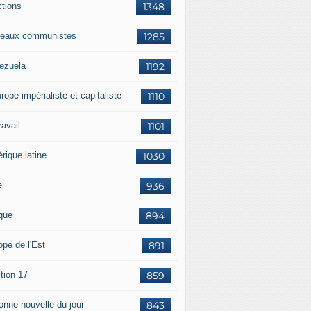
ctions
1348
eaux communistes
1285
ezuela
1192
rope impérialiste et capitaliste
1110
travail
1101
rique latine
1030
e
936
ique
894
ope de l'Est
891
tion 17
859
bonne nouvelle du jour
843