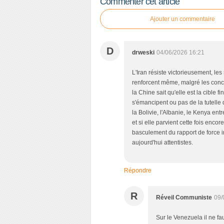
Commenter cet article
Ajouter un commentaire
D
drweski
04/06/2026 16:21
L'Iran résiste victorieusement, le
renforcent même, malgré les conces
la Chine sait qu'elle est la cible 
s'émancipent ou pas de la tutelle
la Bolivie, l'Albanie, le Kenya en
et si elle parvient cette fois encor
basculement du rapport de force in
aujourd'hui attentistes.
Répondre
R
Réveil Communiste
09/
Sur le Venezuela il ne fa