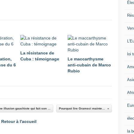
Éle
Rés
Ven
L'Eu
La résistance de
loi 
ation,
Cuba : témoignage
Le maccarthysme
sse du 6
anti-cubain de Marco
Amé
Rubio
Asi
Afr
Eur
Bruno Guigue sur Bernard Friot, la critique d'une illusion gauchiste qui fait son nid au PCF
Pourquoi lire Gramsci maintenant ?
élec
Retour à l'accueil
la 