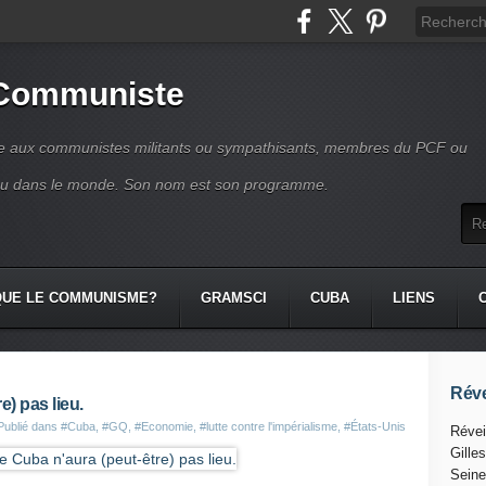
 Communiste
se aux communistes militants ou sympathisants, membres du PCF ou
ou dans le monde. Son nom est son programme.
QUE LE COMMUNISME?
GRAMSCI
CUBA
LIENS
Réve
e) pas lieu.
Publié dans
#Cuba
,
#GQ
,
#Economie
,
#lutte contre l'impérialisme
,
#États-Unis
Révei
Gille
Seine