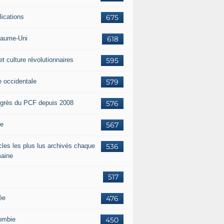
lications
675
aume-Uni
618
et culture révolutionnaires
595
e occidentale
579
grès du PCF depuis 2008
576
ie
567
icles les plus lus archivés chaque
536
aine
517
ée
476
ombie
450