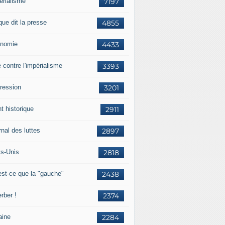
érialisme
7197
que dit la presse
4855
nomie
4433
e contre l'impérialisme
3393
ression
3201
t historique
2911
nal des luttes
2897
ts-Unis
2818
est-ce que la "gauche"
2438
rber !
2374
aine
2284