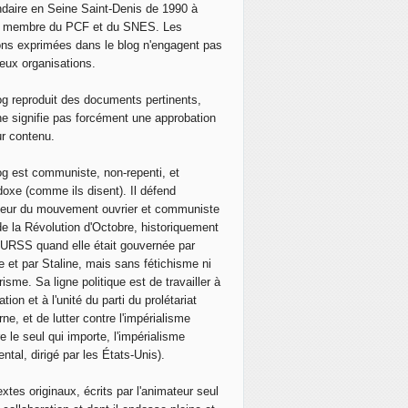
daire en Seine Saint-Denis de 1990 à
, membre du PCF et du SNES. Les
ons exprimées dans le blog n'engagent pas
eux organisations.
og reproduit des documents pertinents,
ne signifie pas forcément une approbation
ur contenu.
og est communiste, non-repenti, et
doxe (comme ils disent). Il défend
neur du mouvement ouvrier et communiste
de la Révolution d'Octobre, historiquement
 l'URSS quand elle était gouvernée par
e et par Staline, mais sans fétichisme ni
isme. Sa ligne politique est de travailler à
ation et à l'unité du parti du prolétariat
ne, et de lutter contre l'impérialisme
e le seul qui importe, l'impérialisme
ntal, dirigé par les États-Unis).
extes originaux, écrits par l'animateur seul