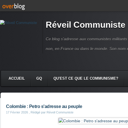
Réveil Communiste
Ce blog s'adresse aux communistes militant
non, en France ou dans le monde. Son nom 
ACCUEIL
GQ
QU'EST CE QUE LE COMMUNISME?
Colombie : Petro s'adresse au peuple
17 Février 2026
, Rédigé par Réveil Communiste