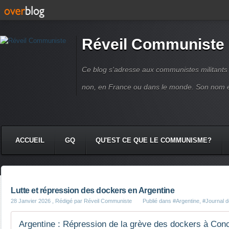
Réveil Communiste
Ce blog s'adresse aux communistes militant
non, en France ou dans le monde. Son nom 
ACCUEIL
GQ
QU'EST CE QUE LE COMMUNISME?
Lutte et répression des dockers en Argentine
28 Janvier 2026
, Rédigé par Réveil Communiste
Publié dans
#Argentine
,
#Journal d