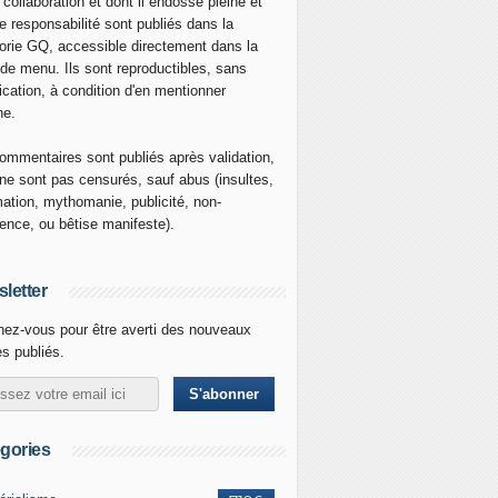
 collaboration et dont il endosse pleine et
re responsabilité sont publiés dans la
orie GQ, accessible directement dans la
 de menu. Ils sont reproductibles, sans
ication, à condition d'en mentionner
ne.
ommentaires sont publiés après validation,
ne sont pas censurés, sauf abus (insultes,
mation, mythomanie, publicité, non-
nence, ou bêtise manifeste).
letter
ez-vous pour être averti des nouveaux
es publiés.
gories