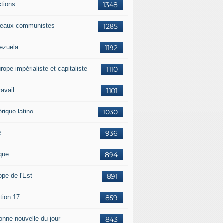
ctions
1348
eaux communistes
1285
ezuela
1192
rope impérialiste et capitaliste
1110
travail
1101
rique latine
1030
e
936
ique
894
ope de l'Est
891
tion 17
859
bonne nouvelle du jour
843