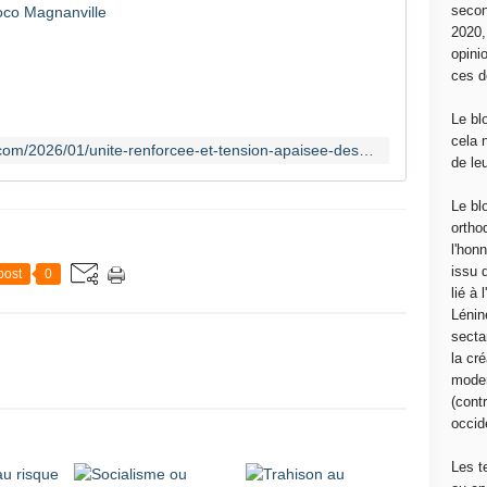
secon
L
2020
A
opini
R
ces d
É
V
Le bl
O
cela 
https://cocomagnanville.over-blog.com/2026/01/unite-renforcee-et-tension-apaisee-des-membres-des-communes-font-etat-de-la-situation-interieure-au-venezuela.html
L
de le
U
T
Le bl
I
ortho
O
l'hon
N
issu 
post
0
C
lié à
O
Lénin
N
sectar
T
la cré
I
moder
N
(contr
U
occide
E
L
Les t
'