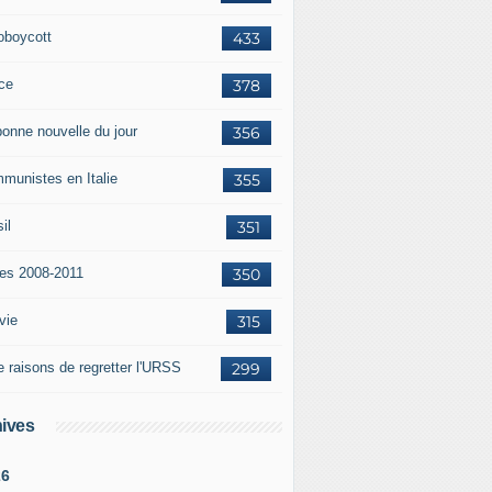
oboycott
433
ce
378
bonne nouvelle du jour
356
munistes en Italie
355
il
351
tes 2008-2011
350
vie
315
e raisons de regretter l'URSS
299
ives
26