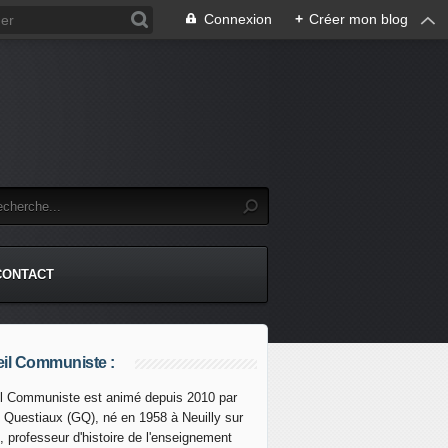
Connexion
+
Créer mon blog
CONTACT
il Communiste :
l Communiste est animé depuis 2010 par
s Questiaux (GQ), né en 1958 à Neuilly sur
forcée et "tension apaisée" : des membres des communes font
, professeur d'histoire de l'enseignement