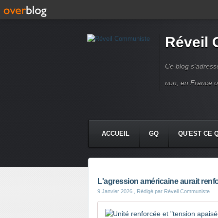
Réveil
Ce blog s'adres
non, en France 
ACCUEIL
GQ
QU'EST CE 
L'agression américaine aurait renfor
9 Janvier 2026
, Rédigé par Réveil Communiste