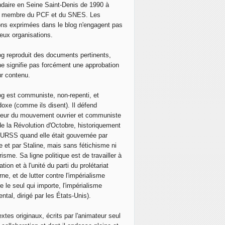
daire en Seine Saint-Denis de 1990 à
, membre du PCF et du SNES. Les
ons exprimées dans le blog n'engagent pas
eux organisations.
og reproduit des documents pertinents,
ne signifie pas forcément une approbation
ur contenu.
og est communiste, non-repenti, et
doxe (comme ils disent). Il défend
neur du mouvement ouvrier et communiste
de la Révolution d'Octobre, historiquement
 l'URSS quand elle était gouvernée par
e et par Staline, mais sans fétichisme ni
isme. Sa ligne politique est de travailler à
ation et à l'unité du parti du prolétariat
ne, et de lutter contre l'impérialisme
e le seul qui importe, l'impérialisme
ntal, dirigé par les États-Unis).
extes originaux, écrits par l'animateur seul