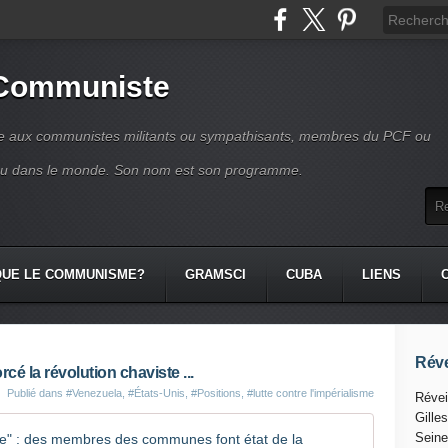
 Communiste
se aux communistes militants ou sympathisants, membres du PCF ou
ou dans le monde. Son nom est son programme.
QUE LE COMMUNISME?
GRAMSCI
CUBA
LIENS
Réve
cé la révolution chaviste ...
Publié dans
#Venezuela
,
#États-Unis
,
#Positions
,
#lutte contre l'impérialisme
Révei
Gille
Unité ren
Seine