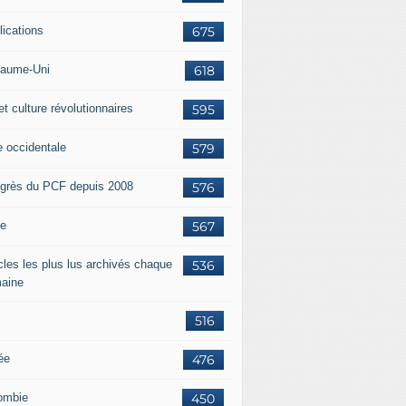
lications
675
aume-Uni
618
et culture révolutionnaires
595
e occidentale
579
grès du PCF depuis 2008
576
ie
567
icles les plus lus archivés chaque
536
aine
516
ée
476
ombie
450