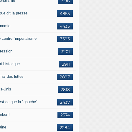
érialisme
7196
que dit la presse
4855
nomie
4433
e contre l'impérialisme
3393
ression
3201
t historique
2911
nal des luttes
2897
ts-Unis
2818
est-ce que la "gauche"
2437
rber !
2374
aine
2284