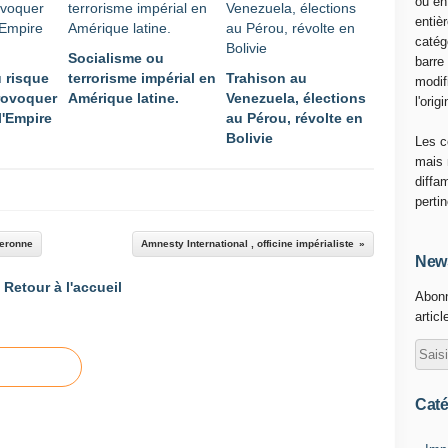
ou en
a
entiè
g
catég
Socialisme ou
r
barre
u risque
terrorisme impérial en
Trahison au
e
modif
provoquer
Amérique latine.
Venezuela, élections
s
l'origi
 l'Empire
au Pérou, révolte en
s
Bolivie
i
Les c
o
mais 
n
diffa
m
perti
i
l
Deronne
Amnesty International , officine impérialiste
i
News
t
Retour à l'accueil
Abonn
a
articl
i
r
e
a
m
Caté
é
r