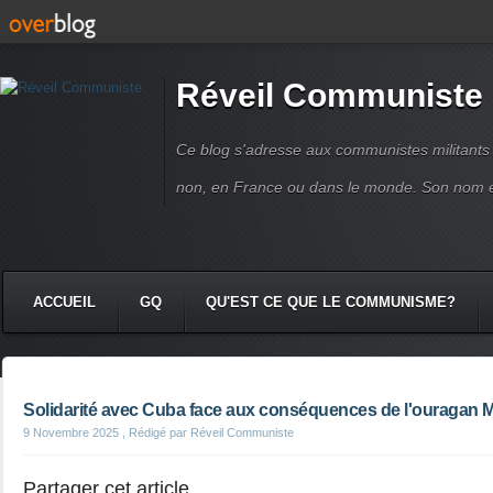
Réveil Communiste
Ce blog s'adresse aux communistes militant
non, en France ou dans le monde. Son nom 
ACCUEIL
GQ
QU'EST CE QUE LE COMMUNISME?
Solidarité avec Cuba face aux conséquences de l'ouragan M
9 Novembre 2025
, Rédigé par Réveil Communiste
Partager cet article