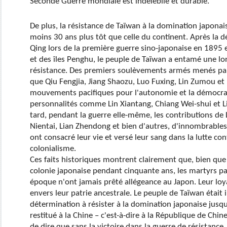
Seconde Guerre mondiale est indélébile et durable.
De plus, la résistance de Taïwan à la domination japon
moins 30 ans plus tôt que celle du continent. Après la dé
Qing lors de la première guerre sino-japonaise en 1895 
et des îles Penghu, le peuple de Taïwan a entamé une l
résistance. Des premiers soulèvements armés menés par 
que Qiu Fengjia, Jiang Shaozu, Luo Fuxing, Lin Zumou e
mouvements pacifiques pour l'autonomie et la démocrat
personnalités comme Lin Xiantang, Chiang Wei-shui et Lia
tard, pendant la guerre elle-même, les contributions de 
Nientai, Lian Zhendong et bien d'autres, d'innombrables
ont consacré leur vie et versé leur sang dans la lutte cont
colonialisme.
Ces faits historiques montrent clairement que, bien que
colonie japonaise pendant cinquante ans, les martyrs pa
époque n'ont jamais prêté allégeance au Japon. Leur loy
envers leur patrie ancestrale. Le peuple de Taïwan était
détermination à résister à la domination japonaise jusqu
restitué à la Chine – c'est-à-dire à la République de Chine
de dire que sans la victoire dans la guerre de résistance, 