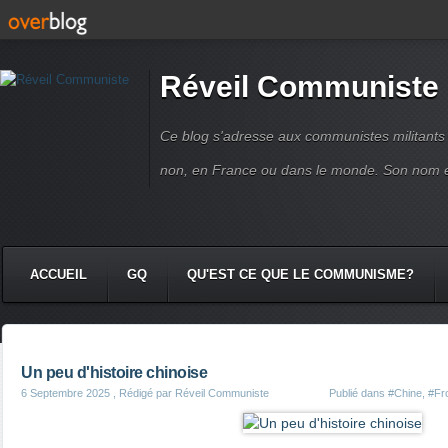
Réveil Communiste
Ce blog s'adresse aux communistes militant
non, en France ou dans le monde. Son nom 
ACCUEIL
GQ
QU'EST CE QUE LE COMMUNISME?
Un peu d'histoire chinoise
6 Septembre 2025
, Rédigé par Réveil Communiste
Publié dans
#Chine
,
#Fro