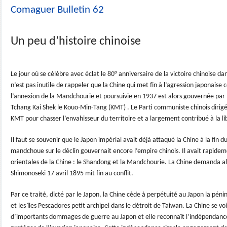
Comaguer Bulletin 62
Un peu d’histoire chinoise
Le jour où se célèbre avec éclat le 80° anniversaire de la victoire chinoise d
n’est pas inutile de rappeler que la Chine qui met fin à l’agression japonai
l’annexion de la Mandchourie et poursuivie en 1937 est alors gouvernée par le
Tchang Kai Shek le Kouo-Min-Tang (KMT) . Le Parti communiste chinois dirigé
KMT pour chasser l’envahisseur du territoire et a largement contribué à la li
Il faut se souvenir que le Japon impérial avait déjà attaqué la Chine à la fin d
mandchoue sur le déclin gouvernait encore l’empire chinois. Il avait rapide
orientales de la Chine : le Shandong et la Mandchourie. La Chine demanda alor
Shimonoseki 17 avril 1895 mit fin au conflit.
Par ce traité, dicté par le Japon, la Chine cède à perpétuité au Japon la péni
et les îles Pescadores petit archipel dans le détroit de Taiwan. La Chine se vo
d’importants dommages de guerre au Japon et elle reconnaît l’indépendance 