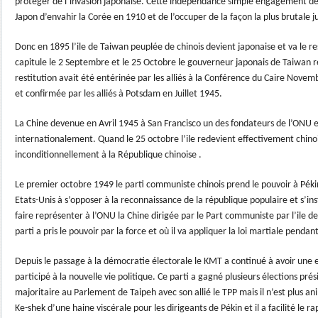
protéger de l’invasion japonaise. Cette indépendance simple engagement de
Japon d’envahir la Corée en 1910 et de l’occuper de la façon la plus brutale 
Donc en 1895 l’ile de Taiwan peuplée de chinois devient japonaise et va le r
capitule le 2 Septembre et le 25 Octobre le gouverneur japonais de Taiwan re
restitution avait été entérinée par les alliés à la Conférence du Caire Novem
et confirmée par les alliés à Potsdam en Juillet 1945.
La Chine devenue en Avril 1945 à San Francisco un des fondateurs de l’ONU e
internationalement. Quand le 25 octobre l’ile redevient effectivement chinoi
inconditionnellement à la République chinoise .
Le premier octobre 1949 le parti communiste chinois prend le pouvoir à Pékin
Etats-Unis à s’opposer à la reconnaissance de la république populaire et s’ins
faire représenter à l’ONU la Chine dirigée par le Part communiste par l’ile d
parti a pris le pouvoir par la force et où il va appliquer la loi martiale pendan
Depuis le passage à la démocratie électorale le KMT a continué à avoir une 
participé à la nouvelle vie politique. Ce parti a gagné plusieurs élections prés
majoritaire au Parlement de Taipeh avec son allié le TPP mais il n’est plu
Ke-shek d’une haine viscérale pour les dirigeants de Pékin et il a facilité le