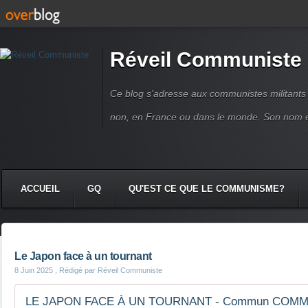
Réveil Communiste
Ce blog s'adresse aux communistes militant
non, en France ou dans le monde. Son nom 
ACCUEIL
GQ
QU'EST CE QUE LE COMMUNISME?
Le Japon face à un tournant
8 Juin 2025
, Rédigé par Réveil Communiste