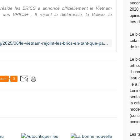
secon
préside les BRICS a annoncé officiellement le Vietnam
2020
es BRICS+ . Il rejoint la Biélorussie, la Bolivie, le
opini
ces d
Le bl
cela 
https://www.frontsyndical-classe.org/2025/06/le-vietnam-rejoint-les-brics-en-tant-que-pays-partenaire.html
de le
Le bl
ortho
l'hon
issu 
post
0
lié à
Lénin
sectar
la cré
moder
(contr
occide
Les t