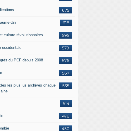
lications
675
aume-Uni
618
et culture révolutionnaires
595
e occidentale
579
grès du PCF depuis 2008
576
ie
567
icles les plus lus archivés chaque
535
aine
514
ée
476
ombie
450