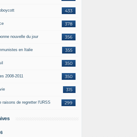
oboycott
433
ce
378
bonne nouvelle du jour
356
munistes en Italie
355
il
350
tes 2008-2011
350
vie
315
e raisons de regretter l'URSS
299
ives
26