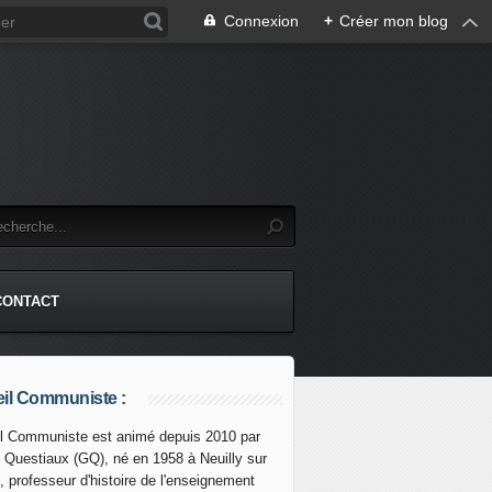
Connexion
+
Créer mon blog
CONTACT
il Communiste :
l Communiste est animé depuis 2010 par
s Questiaux (GQ), né en 1958 à Neuilly sur
 rejoint les BRICS en tant que " pays partenaire " - EX Fro
, professeur d'histoire de l'enseignement