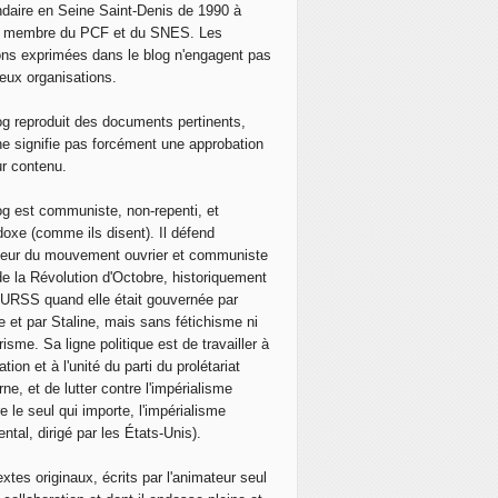
daire en Seine Saint-Denis de 1990 à
, membre du PCF et du SNES. Les
ons exprimées dans le blog n'engagent pas
eux organisations.
og reproduit des documents pertinents,
ne signifie pas forcément une approbation
ur contenu.
og est communiste, non-repenti, et
doxe (comme ils disent). Il défend
neur du mouvement ouvrier et communiste
de la Révolution d'Octobre, historiquement
 l'URSS quand elle était gouvernée par
e et par Staline, mais sans fétichisme ni
isme. Sa ligne politique est de travailler à
ation et à l'unité du parti du prolétariat
ne, et de lutter contre l'impérialisme
e le seul qui importe, l'impérialisme
ntal, dirigé par les États-Unis).
extes originaux, écrits par l'animateur seul