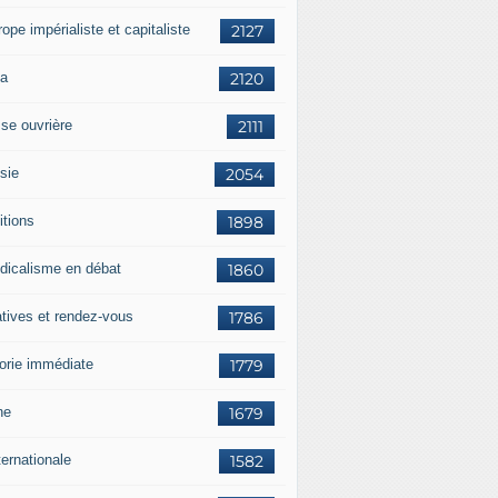
rope impérialiste et capitaliste
2127
a
2120
sse ouvrière
2111
sie
2054
itions
1898
dicalisme en débat
1860
atives et rendez-vous
1786
orie immédiate
1779
ne
1679
ternationale
1582