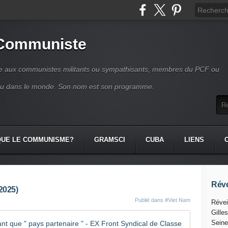
 Communiste
se aux communistes militants ou sympathisants, membres du PCF ou
ou dans le monde. Son nom est son programme.
QUE LE COMMUNISME?
GRAMSCI
CUBA
LIENS
Réve
2025)
Publié dans
#Viet Nam
Révei
Gille
Le Vietnam
Seine