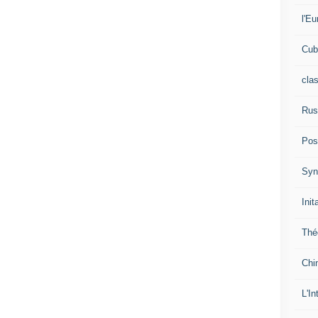
l'Eu
Cub
cla
Rus
Pos
Syn
Init
Thé
Chi
L'In