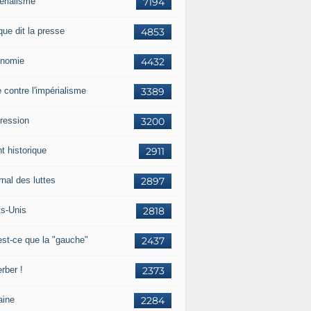
érialisme
7194
que dit la presse
4853
nomie
4432
e contre l'impérialisme
3389
ression
3200
t historique
2911
nal des luttes
2897
ts-Unis
2818
est-ce que la "gauche"
2437
rber !
2373
aine
2284