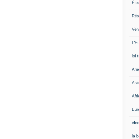
Éle
Rés
Ven
L'Eu
loi 
Amé
Asi
Afr
Eur
élec
la 