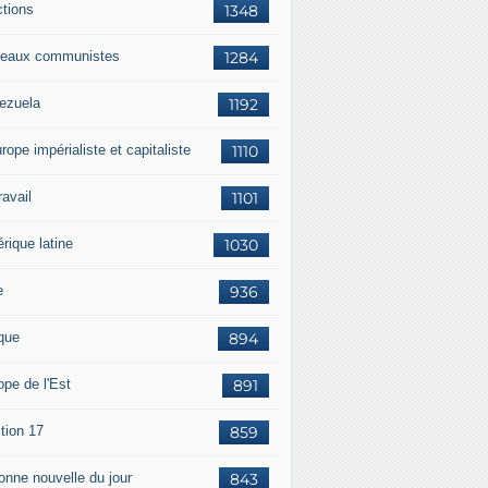
ctions
1348
eaux communistes
1284
ezuela
1192
rope impérialiste et capitaliste
1110
travail
1101
rique latine
1030
e
936
ique
894
ope de l'Est
891
tion 17
859
bonne nouvelle du jour
843