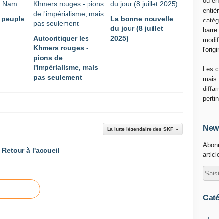
ou en
entiè
 peuple
La bonne nouvelle
catég
du jour (8 juillet
barre
Autocritiquer les
2025)
modif
Khmers rouges -
l'origi
pions de
l'impérialisme, mais
Les c
pas seulement
mais 
diffa
perti
News
La lutte légendaire des SKF
Abonn
Retour à l'accueil
articl
Caté