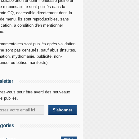
 collaboration et dont il endosse pleine et
re responsabilité sont publiés dans la
orie GQ, accessible directement dans la
 de menu. Ils sont reproductibles, sans
ication, à condition d'en mentionner
ne.
ommentaires sont publiés après validation,
ne sont pas censurés, sauf abus (insultes,
mation, mythomanie, publicité, non-
nence, ou bêtise manifeste).
letter
ez-vous pour être averti des nouveaux
es publiés.
gories