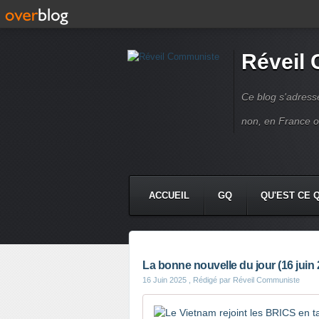
Réveil
Ce blog s'adres
non, en France 
ACCUEIL
GQ
QU'EST CE 
La bonne nouvelle du jour (16 juin 
16 Juin 2025
, Rédigé par Réveil Communiste