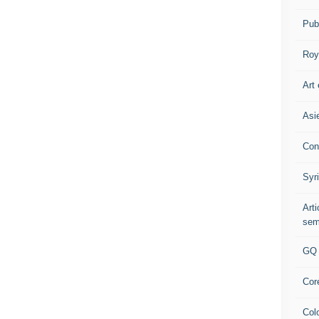
Pub
Roy
Art 
Asi
Con
Syr
Art
sem
GQ
Cor
Col