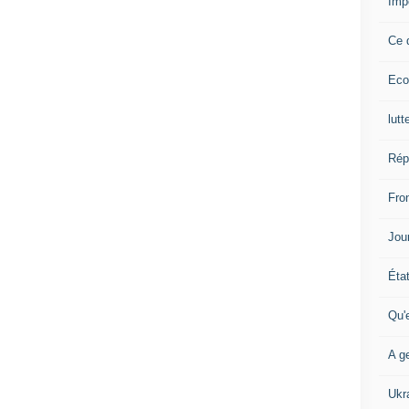
Imp
Ce 
Eco
lutt
Rép
Fron
Jour
Éta
Qu'
A ge
Ukr