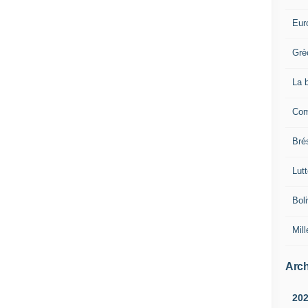
Eur
Grè
La 
Com
Brés
Lut
Boli
Mill
Arch
20