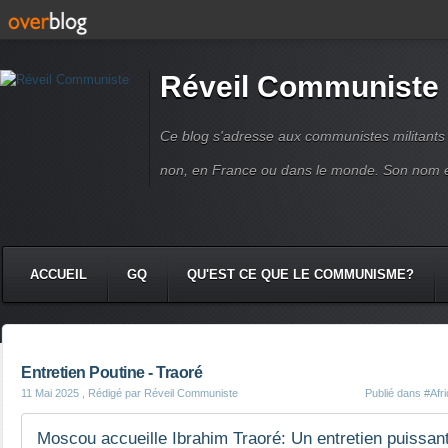
Réveil Communiste
Ce blog s'adresse aux communistes militant
non, en France ou dans le monde. Son nom 
ACCUEIL
GQ
QU'EST CE QUE LE COMMUNISME?
Entretien Poutine - Traoré
11 Mai 2025
, Rédigé par Réveil Communiste
Publié dans
#Afr
Moscou accueille Ibrahim Traoré: Un entretien puissan