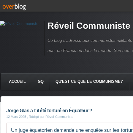
Réveil Communiste
Ce blog s'adresse aux communistes militant
non, en France ou dans le monde. Son nom 
ACCUEIL
GQ
QU'EST CE QUE LE COMMUNISME?
Jorge Glas a-t-il été torturé en Équateur ?
12 Mars 2025
, Rédigé par Réveil Communiste