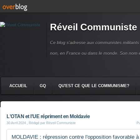
Réveil Communiste
Ce blog s'adresse aux communistes militant
non, en France ou dans le monde. Son nom 
ACCUEIL
GQ
QU'EST CE QUE LE COMMUNISME?
L'OTAN et l'UE répriment en Moldavie
30 Avril 2024
, Rédigé par Réveil Communiste
Pu