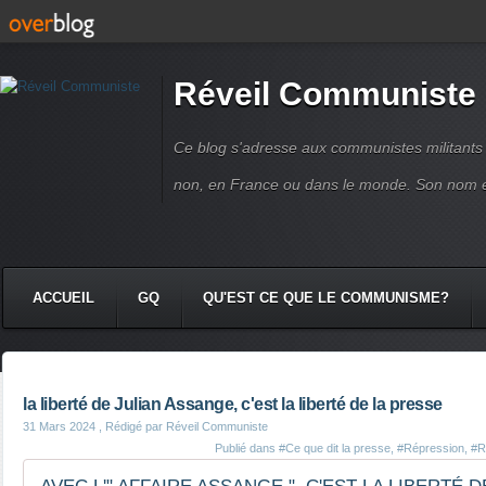
Réveil Communiste
Ce blog s'adresse aux communistes militant
non, en France ou dans le monde. Son nom 
ACCUEIL
GQ
QU'EST CE QUE LE COMMUNISME?
la liberté de Julian Assange, c'est la liberté de la presse
31 Mars 2024
, Rédigé par Réveil Communiste
Publié dans
#Ce que dit la presse
,
#Répression
,
#R