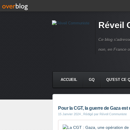
Réveil
Ce blog s'adres
non, en France 
ACCUEIL
GQ
QU'EST CE 
Pour la CGT, la guerre de Gaza est
15 Janvier 2024
, Rédigé par Réveil Communiste