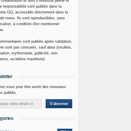
 collaboration et dont il endosse pleine et
re responsabilité sont publiés dans la
orie GQ, accessible directement dans la
 de menu. Ils sont reproductibles, sans
ication, à condition d'en mentionner
ne.
ommentaires sont publiés après validation,
ne sont pas censurés, sauf abus (insultes,
mation, mythomanie, publicité, non-
nence, ou bêtise manifeste).
letter
ez-vous pour être averti des nouveaux
es publiés.
gories