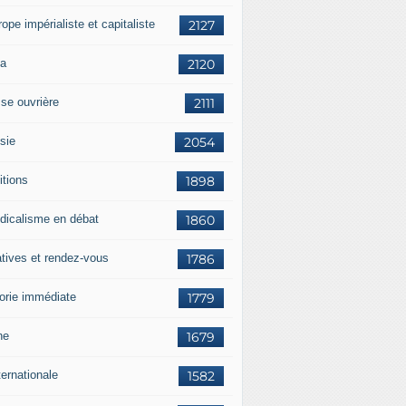
rope impérialiste et capitaliste
2127
a
2120
sse ouvrière
2111
sie
2054
itions
1898
dicalisme en débat
1860
atives et rendez-vous
1786
orie immédiate
1779
ne
1679
ternationale
1582