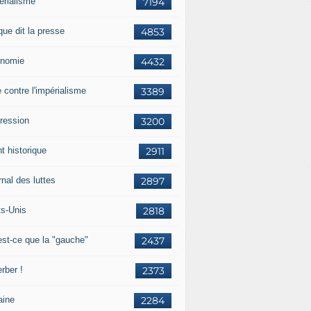
érialisme
7194
que dit la presse
4853
nomie
4432
e contre l'impérialisme
3389
ression
3200
t historique
2911
nal des luttes
2897
ts-Unis
2818
est-ce que la "gauche"
2437
rber !
2373
aine
2284