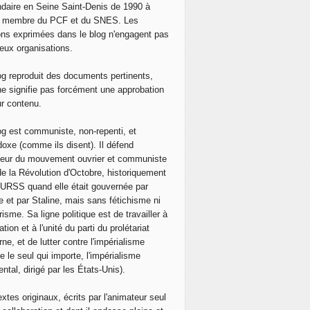
daire en Seine Saint-Denis de 1990 à
, membre du PCF et du SNES. Les
ons exprimées dans le blog n'engagent pas
eux organisations.
og reproduit des documents pertinents,
ne signifie pas forcément une approbation
ur contenu.
og est communiste, non-repenti, et
doxe (comme ils disent). Il défend
neur du mouvement ouvrier et communiste
de la Révolution d'Octobre, historiquement
 l'URSS quand elle était gouvernée par
e et par Staline, mais sans fétichisme ni
isme. Sa ligne politique est de travailler à
ation et à l'unité du parti du prolétariat
ne, et de lutter contre l'impérialisme
e le seul qui importe, l'impérialisme
ntal, dirigé par les États-Unis).
extes originaux, écrits par l'animateur seul