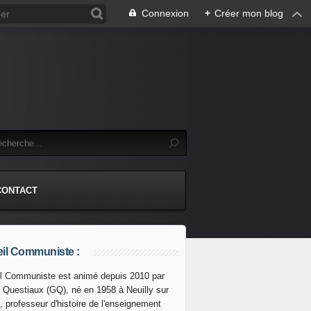
Connexion
+
Créer mon blog
CONTACT
il Communiste :
l Communiste est animé depuis 2010 par
s Questiaux (GQ), né en 1958 à Neuilly sur
Gaza, une opération de colonisation qui ne dit pas son nom 
, professeur d'histoire de l'enseignement