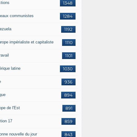
ctions
1348
eaux communistes
1284
ezuela
1192
rope impérialiste et capitaliste
1110
travail
1101
rique latine
1030
e
936
ique
894
ope de l'Est
891
tion 17
859
bonne nouvelle du jour
843