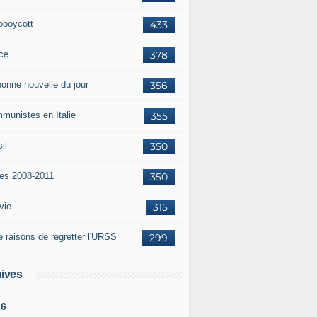
oboycott
433
ce
378
bonne nouvelle du jour
356
munistes en Italie
355
il
350
tes 2008-2011
350
vie
315
e raisons de regretter l'URSS
299
ives
26