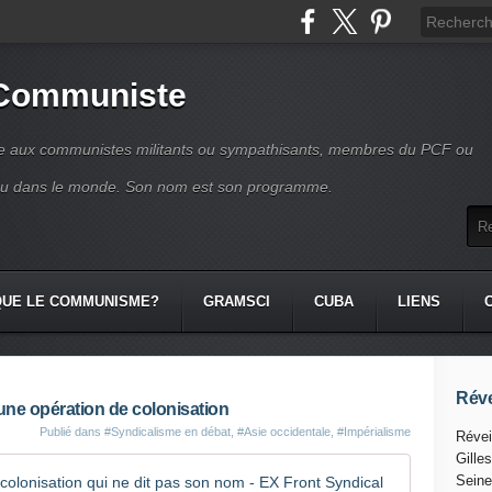
 Communiste
se aux communistes militants ou sympathisants, membres du PCF ou
ou dans le monde. Son nom est son programme.
QUE LE COMMUNISME?
GRAMSCI
CUBA
LIENS
Réve
 une opération de colonisation
Publié dans
#Syndicalisme en débat
,
#Asie occidentale
,
#Impérialisme
Révei
Gille
La CGT : 
Seine