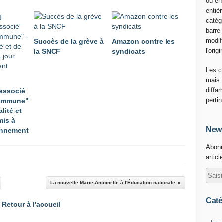
ou en
i
entiè
e
catég
w
barre
d
modif
Succès de la grève à
Amazon contre les
o
l'origi
la SNCF
syndicats
n
n
Les c
é
mais 
e
diffa
associé
à
perti
ommune"
A
alité et
n
mis à
a
News
ennement
d
Abonn
o
articl
l
u
a
La nouvelle Marie-Antoinette à l'Éducation nationale
u
d
Caté
Retour à l'accueil
é
p