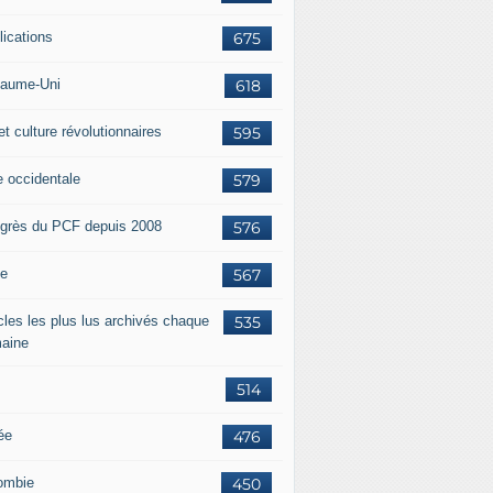
lications
675
aume-Uni
618
et culture révolutionnaires
595
e occidentale
579
grès du PCF depuis 2008
576
ie
567
icles les plus lus archivés chaque
535
aine
514
ée
476
ombie
450