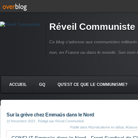
Réveil Communiste
Ce blog s'adresse aux communistes militant
non, en France ou dans le monde. Son nom 
ACCUEIL
GQ
QU'EST CE QUE LE COMMUNISME?
Sur la grève chez Emmaüs dans le Nord
10 Novembre 2023
, Rédigé par Réveil Communiste
Publié dans
#Syndicalisme en débat
,
#classe