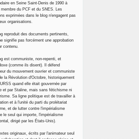
daire en Seine Saint-Denis de 1990 à
, membre du PCF et du SNES. Les
ons exprimées dans le blog n'engagent pas
eux organisations.
og reproduit des documents pertinents,
ne signifie pas forcément une approbation
ur contenu.
og est communiste, non-repenti, et
doxe (comme ils disent). Il défend
neur du mouvement ouvrier et communiste
de la Révolution d'Octobre, historiquement
 l'URSS quand elle était gouvernée par
e et par Staline, mais sans fétichisme ni
isme. Sa ligne politique est de travailler à
ation et à l'unité du parti du prolétariat
ne, et de lutter contre l'impérialisme
e le seul qui importe, l'impérialisme
ntal, dirigé par les États-Unis).
extes originaux, écrits par l'animateur seul