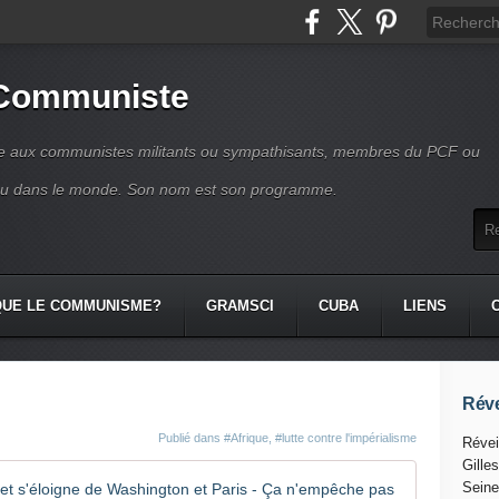
 Communiste
se aux communistes militants ou sympathisants, membres du PCF ou
ou dans le monde. Son nom est son programme.
QUE LE COMMUNISME?
GRAMSCI
CUBA
LIENS
Réve
Publié dans
#Afrique
,
#lutte contre l'impérialisme
Révei
Gille
Afrique :
Seine