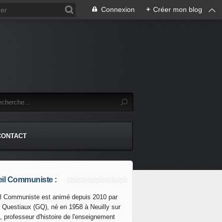
Connexion
+
Créer mon blog
CONTACT
il Communiste :
l Communiste est animé depuis 2010 par
s Questiaux (GQ), né en 1958 à Neuilly sur
 Le continent s'enflamme et s'éloigne de Washington et Pari
, professeur d'histoire de l'enseignement