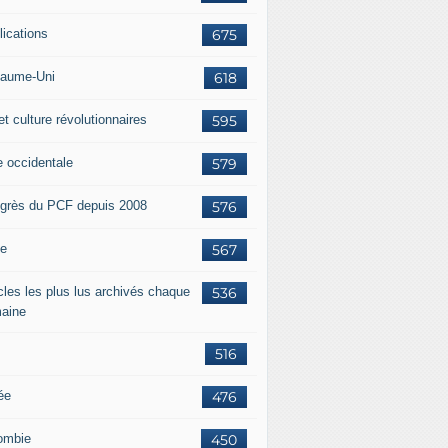
lications
675
aume-Uni
618
et culture révolutionnaires
595
e occidentale
579
grès du PCF depuis 2008
576
ie
567
icles les plus lus archivés chaque
536
aine
516
ée
476
ombie
450