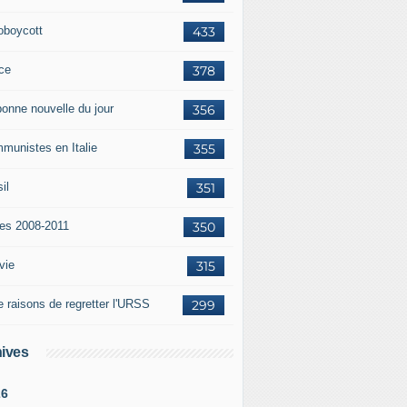
oboycott
433
ce
378
bonne nouvelle du jour
356
munistes en Italie
355
il
351
tes 2008-2011
350
vie
315
e raisons de regretter l'URSS
299
ives
26