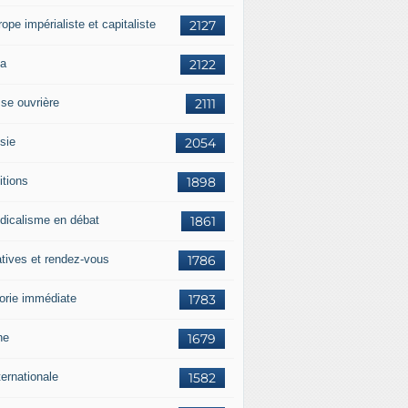
rope impérialiste et capitaliste
2127
a
2122
sse ouvrière
2111
sie
2054
itions
1898
dicalisme en débat
1861
atives et rendez-vous
1786
orie immédiate
1783
ne
1679
ternationale
1582