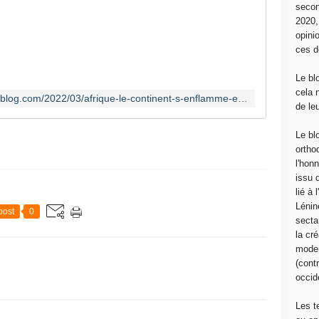
secon
A
2020
d
opini
é
ces d
c
o
Le bl
u
cela 
http://canempechepasnicolas.over-blog.com/2022/03/afrique-le-continent-s-enflamme-et-s-eloigne-de-washington-et-paris.html
v
de le
r
i
Le bl
r
ortho
s
l'hon
u
issu 
r
lié à
l
Lénin
post
0
e
sectar
s
la cré
i
moder
t
(contr
e
occide
d
e
Les t
l