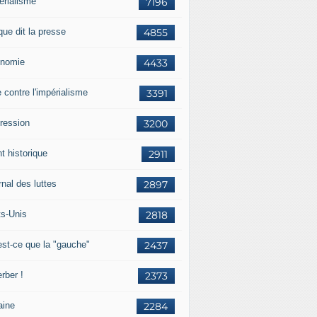
érialisme
7196
que dit la presse
4855
nomie
4433
e contre l'impérialisme
3391
ression
3200
t historique
2911
nal des luttes
2897
ts-Unis
2818
est-ce que la "gauche"
2437
rber !
2373
aine
2284