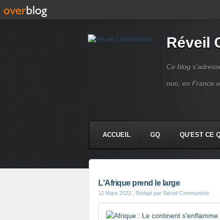
Réveil
Ce blog s'adres
non, en France 
ACCUEIL
GQ
QU'EST CE 
L'Afrique prend le large
12 Mars 2022
, Rédigé par Réveil Communiste