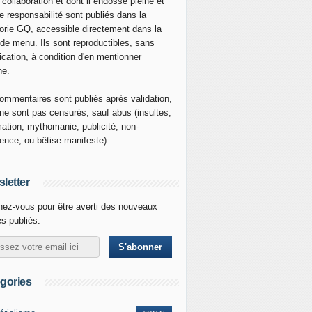
 collaboration et dont il endosse pleine et
re responsabilité sont publiés dans la
orie GQ, accessible directement dans la
 de menu. Ils sont reproductibles, sans
ication, à condition d'en mentionner
ne.
ommentaires sont publiés après validation,
ne sont pas censurés, sauf abus (insultes,
mation, mythomanie, publicité, non-
nence, ou bêtise manifeste).
letter
ez-vous pour être averti des nouveaux
es publiés.
gories