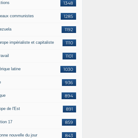
ctions
1348
eaux communistes
1285
ezuela
1192
rope impérialiste et capitaliste
1110
travail
1101
rique latine
1030
e
936
ique
894
ope de l'Est
891
tion 17
859
bonne nouvelle du jour
843