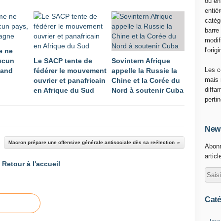
ou en
'
entiè
A
catég
F
barre
R
modif
I
l'origi
e ne
C
ucun
Le SACP tente de
Sovintern Afrique
O
Les c
land
fédérer le mouvement
appelle la Russie la
M
mais 
ouvrier et panafricain
Chine et la Corée du
u
diffa
en Afrique du Sud
Nord à soutenir Cuba
n
perti
e
c
a
News
r
Macron prépare une offensive générale antisociale dès sa reélection
Abonn
t
articl
e
Retour à l'accueil
i
n
t
e
Caté
r
a