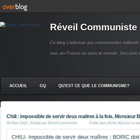
Réveil Communiste
Ce blog s'adresse aux communistes militant
non, en France ou dans le monde. Son nom 
ACCUEIL
GQ
QU'EST CE QUE LE COMMUNISME?
Chili : impossible de servir deux maitres à la fois, Monsieur B
29 Mars 2022
, Rédigé par Réveil Communiste
Publié dans
#Chili
,
#Qu'est-ce qu