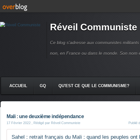
Réveil Communiste
Ce blog s'adresse aux communistes militant
non, en France ou dans le monde. Son nom 
ACCUEIL
GQ
QU'EST CE QUE LE COMMUNISME?
Mali : une deuxième indépendance
17 Février 2022
, Rédigé par Réveil Communiste
Publié