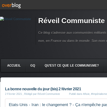
Réveil Communiste
Ce blog s'adresse aux communistes militant
non, en France ou dans le monde. Son nom 
ACCUEIL
GQ
QU'EST CE QUE LE COMMUNISME?
La bonne nouvelle du jour (bis) 2 février 2021
2 Février 2021
, Rédigé par Réveil Communiste
Publié dans
#Asie
,
#Impérialisme
Etats-Unis - Iran : le changement ? - Ça n'empêche pa