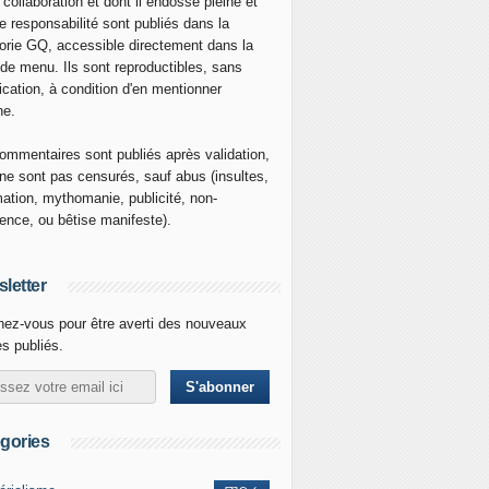
 collaboration et dont il endosse pleine et
re responsabilité sont publiés dans la
orie GQ, accessible directement dans la
 de menu. Ils sont reproductibles, sans
ication, à condition d'en mentionner
ne.
ommentaires sont publiés après validation,
ne sont pas censurés, sauf abus (insultes,
mation, mythomanie, publicité, non-
nence, ou bêtise manifeste).
letter
ez-vous pour être averti des nouveaux
es publiés.
gories