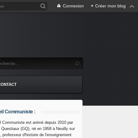
Connexion
+
Créer mon blog
CONTACT
il Communiste :
l Communiste est animé depuis 2010 par
s Questiaux (GQ), né en 1958 à Neuilly sur
OUS FAIT LA GUERRE ! L'heure de la RIPOSTE a sonné 
, professeur d'histoire de l'enseignement