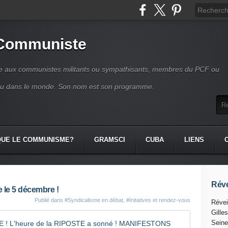
 Communiste
se aux communistes militants ou sympathisants, membres du PCF ou
ou dans le monde. Son nom est son programme.
QUE LE COMMUNISME?
GRAMSCI
CUBA
LIENS
Réve
e le 5 décembre !
Publié dans
#Syndicalisme en débat
,
#Initatives et rendez-vous
Révei
Gille
MACRON N
Seine