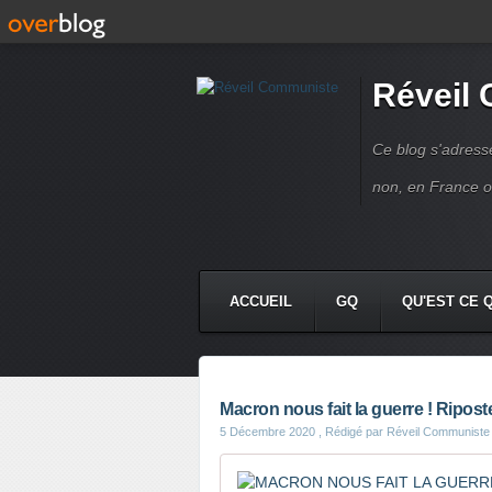
Réveil
Ce blog s'adres
non, en France 
ACCUEIL
GQ
QU'EST CE 
Macron nous fait la guerre ! Ripost
5 Décembre 2020
, Rédigé par Réveil Communiste