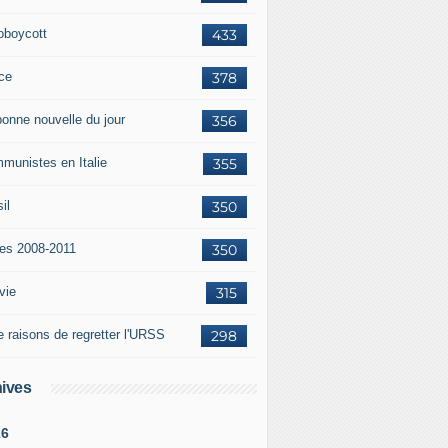
oboycott
433
ce
378
bonne nouvelle du jour
356
munistes en Italie
355
il
350
tes 2008-2011
350
vie
315
e raisons de regretter l'URSS
298
ives
26