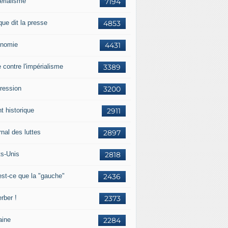
érialisme
7194
que dit la presse
4853
nomie
4431
e contre l'impérialisme
3389
ression
3200
t historique
2911
nal des luttes
2897
ts-Unis
2818
est-ce que la "gauche"
2436
rber !
2373
aine
2284