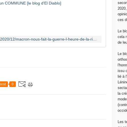
secon
I
2020
n
opini
f
ces d
o
r
Le bl
m
cela 
http://www.communcommune.com/2020/12/macron-nous-fait-la-guerre-l-heure-de-la-riposte-a-sonne-manifestons-samedi-5-decembre-2020.html
a
de le
t
i
Le bl
o
ortho
n
l'hon
1
issu 
M
lié à
o
Lénin
post
0
n
sectar
b
la cré
l
moder
o
(contr
g
occide
e
s
Les t
t