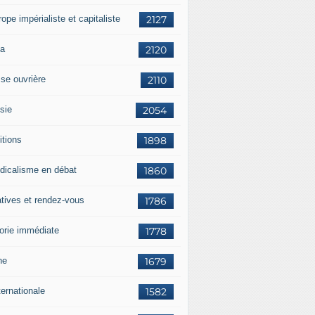
rope impérialiste et capitaliste
2127
a
2120
sse ouvrière
2110
sie
2054
itions
1898
dicalisme en débat
1860
atives et rendez-vous
1786
orie immédiate
1778
ne
1679
ternationale
1582