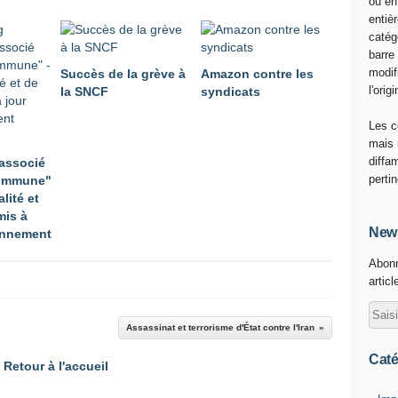
ou en
u
entiè
n
catég
b
barre
l
modif
Succès de la grève à
Amazon contre les
o
l'origi
la SNCF
syndicats
g
m
Les c
i
mais 
l
diffa
associé
i
perti
ommune"
t
alité et
a
mis à
n
News
ennement
t
Abonn
i
articl
n
d
é
Assassinat et terrorisme d'État contre l'Iran
p
e
Caté
Retour à l'accueil
n
d