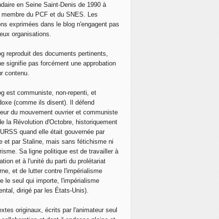
daire en Seine Saint-Denis de 1990 à
, membre du PCF et du SNES. Les
ons exprimées dans le blog n'engagent pas
eux organisations.
og reproduit des documents pertinents,
ne signifie pas forcément une approbation
ur contenu.
og est communiste, non-repenti, et
doxe (comme ils disent). Il défend
neur du mouvement ouvrier et communiste
de la Révolution d'Octobre, historiquement
 l'URSS quand elle était gouvernée par
e et par Staline, mais sans fétichisme ni
isme. Sa ligne politique est de travailler à
ation et à l'unité du parti du prolétariat
ne, et de lutter contre l'impérialisme
e le seul qui importe, l'impérialisme
ntal, dirigé par les États-Unis).
extes originaux, écrits par l'animateur seul