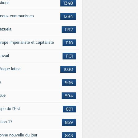
ctions
1348
eaux communistes
1284
ezuela
1192
rope impérialiste et capitaliste
1110
travail
1101
rique latine
1030
e
936
ique
894
ope de l'Est
891
tion 17
859
bonne nouvelle du jour
843