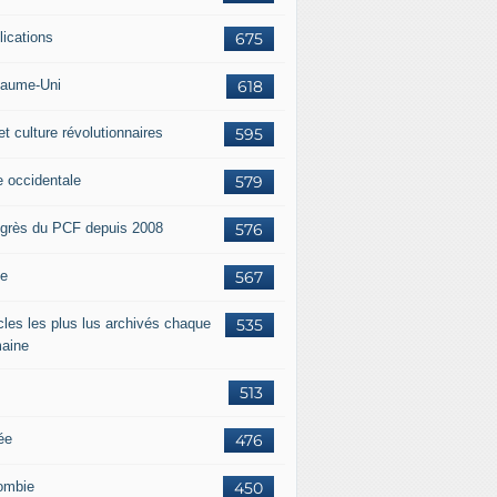
lications
675
aume-Uni
618
et culture révolutionnaires
595
e occidentale
579
grès du PCF depuis 2008
576
ie
567
icles les plus lus archivés chaque
535
aine
513
ée
476
ombie
450