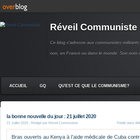
Réveil Communiste
Ce blog s'adresse aux communistes militant
non, en France ou dans le monde. Son nom 
ACCUEIL
GQ
QU'EST CE QUE LE COMMUNISME?
la bonne nouvelle du jour : 21 juillet 2020
21 Juillet 2020
, Rédigé par Réveil Communiste
Publié dans
#Af