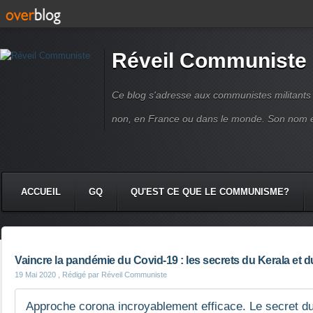
Réveil Communiste
Ce blog s'adresse aux communistes militant
non, en France ou dans le monde. Son nom 
ACCUEIL
GQ
QU'EST CE QUE LE COMMUNISME?
Vaincre la pandémie du Covid-19 : les secrets du Kerala et 
19 Mai 2020
, Rédigé par Réveil Communiste
Approche corona incroyablement efficace. Le secret d