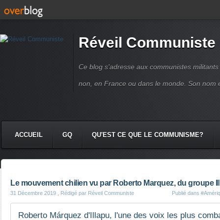
Réveil Communiste
Ce blog s'adresse aux communistes militant
non, en France ou dans le monde. Son nom 
ACCUEIL
GQ
QU'EST CE QUE LE COMMUNISME?
Le mouvement chilien vu par Roberto Marquez, du groupe Il
31 Décembre 2019
, Rédigé par Réveil Communiste
Publié dans
#Amériq