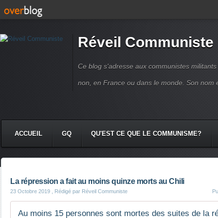
Réveil Communiste
Ce blog s'adresse aux communistes militant
non, en France ou dans le monde. Son nom 
ACCUEIL
GQ
QU'EST CE QUE LE COMMUNISME?
La répression a fait au moins quinze morts au Chili
23 Octobre 2019
, Rédigé par Réveil Communiste
Pu