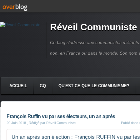
Réveil Communiste
Ce blog s'adresse aux communistes militant
non, en France ou dans le monde. Son nom 
ACCUEIL
GQ
QU'EST CE QUE LE COMMUNISME?
François Ruffin vu par ses électeurs, un an après
20 Juin 2018
, Rédigé par Réveil Communiste
Publié dans