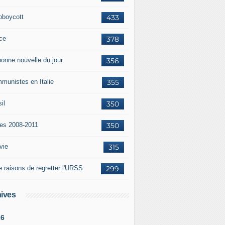
oboycott
433
ce
378
bonne nouvelle du jour
356
munistes en Italie
355
il
350
tes 2008-2011
350
vie
315
e raisons de regretter l'URSS
299
ives
26