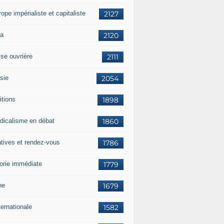
rope impérialiste et capitaliste
2127
a
2120
sse ouvrière
2111
sie
2054
itions
1898
dicalisme en débat
1860
atives et rendez-vous
1786
orie immédiate
1779
ne
1679
ternationale
1582