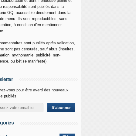
 collaboration et dont il endosse pleine et
re responsabilité sont publiés dans la
orie GQ, accessible directement dans la
 de menu. Ils sont reproductibles, sans
ication, à condition d'en mentionner
ne.
ommentaires sont publiés après validation,
ne sont pas censurés, sauf abus (insultes,
mation, mythomanie, publicité, non-
nence, ou bêtise manifeste).
letter
ez-vous pour être averti des nouveaux
es publiés.
gories