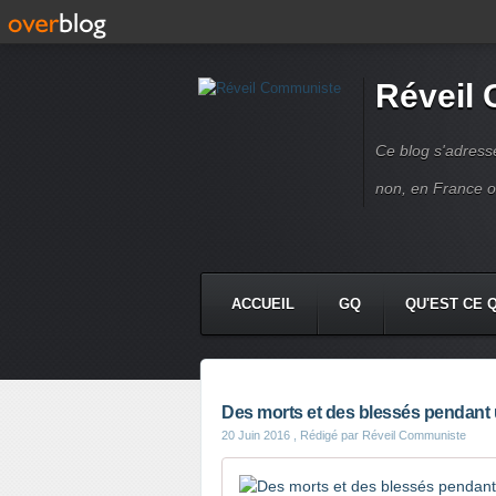
Réveil
Ce blog s'adres
non, en France 
ACCUEIL
GQ
QU'EST CE 
Des morts et des blessés pendant u
20 Juin 2016
, Rédigé par Réveil Communiste