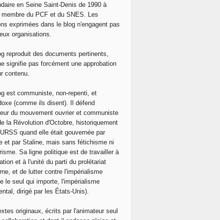
daire en Seine Saint-Denis de 1990 à
, membre du PCF et du SNES. Les
ons exprimées dans le blog n'engagent pas
eux organisations.
og reproduit des documents pertinents,
ne signifie pas forcément une approbation
ur contenu.
og est communiste, non-repenti, et
doxe (comme ils disent). Il défend
neur du mouvement ouvrier et communiste
de la Révolution d'Octobre, historiquement
 l'URSS quand elle était gouvernée par
e et par Staline, mais sans fétichisme ni
isme. Sa ligne politique est de travailler à
ation et à l'unité du parti du prolétariat
ne, et de lutter contre l'impérialisme
e le seul qui importe, l'impérialisme
ntal, dirigé par les États-Unis).
extes originaux, écrits par l'animateur seul