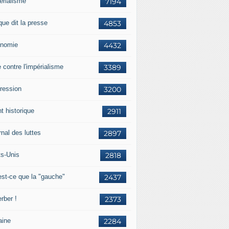
érialisme
7194
que dit la presse
4853
nomie
4432
e contre l'impérialisme
3389
ression
3200
t historique
2911
nal des luttes
2897
ts-Unis
2818
est-ce que la "gauche"
2437
rber !
2373
aine
2284