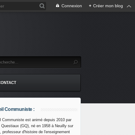
Connexion
+
Créer mon blog
CONTACT
il Communiste :
l Communiste est animé depuis 2010 par
s Questiaux (GQ), né en 1958 à Neuilly sur
et des blessés pendant une attaque de la police à Nochixtlá
, professeur d'histoire de l'enseignement