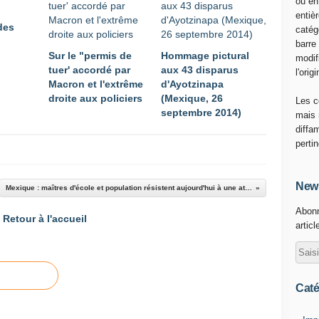
ou en
s
entiè
 des
c
catég
a
barre
Sur le "permis de
Hommage pictural
r
modif
tuer' accordé par
aux 43 disparus
A
l'origi
Macron et l'extrême
d'Ayotzinapa
g
droite aux policiers
(Mexique, 26
u
Les c
septembre 2014)
i
mais 
l
diffa
a
perti
r
R
a
News
Mexique : maîtres d'école et population résistent aujourd'hui à une attaque de la police fédérale
m
Abonn
i
Retour à l'accueil
articl
r
e
z
,
A
Caté
n
d