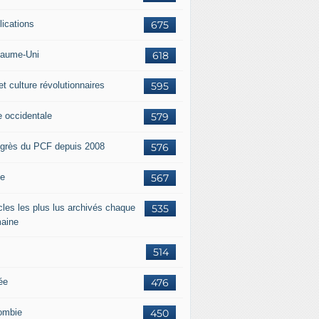
lications
675
aume-Uni
618
et culture révolutionnaires
595
e occidentale
579
grès du PCF depuis 2008
576
ie
567
icles les plus lus archivés chaque
535
aine
514
ée
476
ombie
450