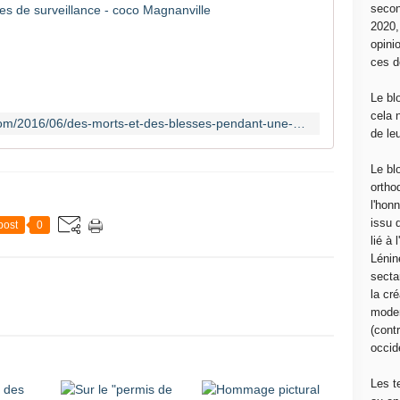
secon
6
2020
m
opini
o
ces d
r
t
Le bl
s
cela 
http://cocomagnanville.over-blog.com/2016/06/des-morts-et-des-blesses-pendant-une-attaque-de-la-police-a-nochixtlan-la-population-se-replie-resiste-et-organise-des-brigades-de-s
,
de le
5
1
Le bl
b
ortho
l
l'hon
e
issu 
post
0
s
lié à
s
Lénin
é
sectar
s
la cré
.
moder
.
(contr
.
occide
.
.
Les t
O