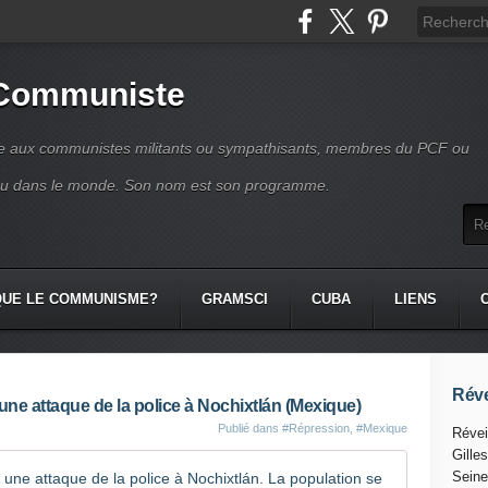
 Communiste
se aux communistes militants ou sympathisants, membres du PCF ou
ou dans le monde. Son nom est son programme.
QUE LE COMMUNISME?
GRAMSCI
CUBA
LIENS
Réve
ne attaque de la police à Nochixtlán (Mexique)
Publié dans
#Répression
,
#Mexique
Révei
Gille
Des morts 
Seine