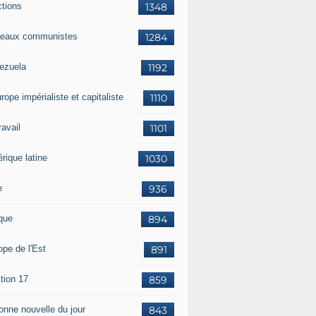
ctions
1348
eaux communistes
1284
ezuela
1192
rope impérialiste et capitaliste
1110
travail
1101
rique latine
1030
e
936
ique
894
ope de l'Est
891
tion 17
859
bonne nouvelle du jour
843