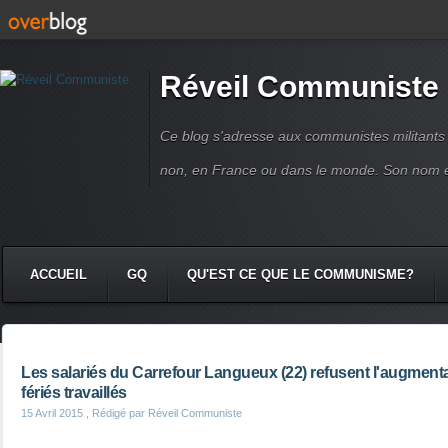
Réveil Communiste
Ce blog s'adresse aux communistes militant
non, en France ou dans le monde. Son nom 
ACCUEIL
GQ
QU'EST CE QUE LE COMMUNISME?
Les salariés du Carrefour Langueux (22) refusent l'augment
fériés travaillés
15 Avril 2015
, Rédigé par Réveil Communiste