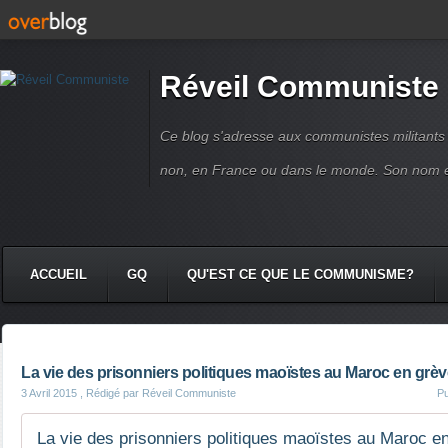
Réveil Communiste
Ce blog s'adresse aux communistes militant
non, en France ou dans le monde. Son nom 
ACCUEIL
GQ
QU'EST CE QUE LE COMMUNISME?
La vie des prisonniers politiques maoïstes au Maroc en grève
3 Avril 2015
, Rédigé par Réveil Communiste
Pu