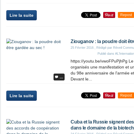
Lire la suite
Repost
Ziouganov : la poudre doit êtr
25 Février 2016
, Rédigé par Réveil Commu
Publié dans
#L'Internatio
https://youtu.be/vwoFPuPjhPg Le
organisés une manifestation et 
du 98e anniversaire de l'armée et
…
Devant le...
Lire la suite
Repost
Cuba et la Russie signent de
dans le domaine de la biotec