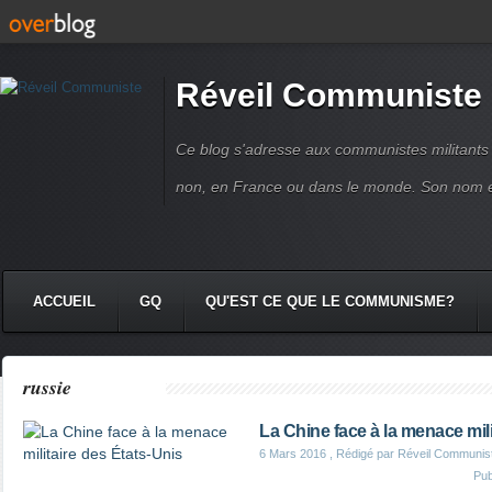
Réveil Communiste
Ce blog s'adresse aux communistes militant
non, en France ou dans le monde. Son nom 
ACCUEIL
GQ
QU'EST CE QUE LE COMMUNISME?
russie
La Chine face à la menace mili
6 Mars 2016
, Rédigé par Réveil Communis
Pub