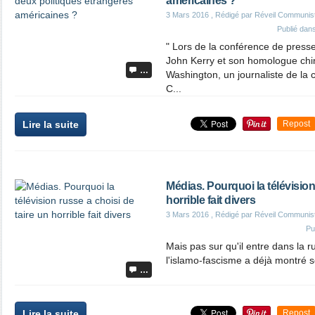
américaines ?
3 Mars 2016
, Rédigé par Réveil Communis
Publié dan
" Lors de la conférence de presse
John Kerry et son homologue chin
…
Washington, un journaliste de la 
C...
Lire la suite
Repost
Médias. Pourquoi la télévision
horrible fait divers
3 Mars 2016
, Rédigé par Réveil Communis
Pu
Mais pas sur qu'il entre dans la ru
l'islamo-fascisme a déjà montré s
…
Lire la suite
Repost