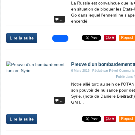
La Russie est convaincue que la 
en situation de bloquer les Etats
Go dans lequel l'ennemi ne s'aperç
…
encerclé
Lire la suite
Repost
Preuve d'un bombardement tu
6 Mars 2016
, Rédigé par Réveil Communis
Publié dans
Notre allié turc au sein de l'OTAN
son pouvoir de nuisance pour détr
Syrie. (note de Danielle Bleitrac
…
GMT...
Lire la suite
Repost