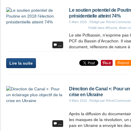
Le soutien potentiel de Poutin
présidentielle atteint 74%
5 Mars 2016
, Rédigé par Réveil Communis
Publié dans
#Russie
,
#lutte co
Le site Pcfbassin, n'exprime pas l
PCF du Bassin d'Arcachon. Il vise
…
document, réflexions de nature à 
Lire la suite
Repost
Direction de Canal +: Pour un 
crise en Ukraine
4 Mars 2016
, Rédigé par Réveil Communis
Après la diffusion du documentai
les masques de la révolution, un 
…
paix en Ukraine a envoyé les deux