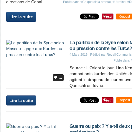
directions de Canal
Publié dans
#Ce que dit la presse
,
#Ukraine
,
#R
Lire la suite
Repost
La partition de la Syrie selo
ou pression contre les Turcs
4 Mars 2016
, Rédigé par Réveil Communis
Publié dans
Source : L'Orient le jour, Lina 
combattants kurdes des Unités d
…
agitent le drapeau de leur mouvem
Qamichli en févrie...
Lire la suite
Repost
Guerre ou paix ? Y a-t-il deux