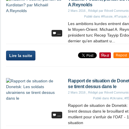
A.Reynolds
2 Mars 2016
, Rédigé par Réveil Communis
Publié dans
#Russie
,
#Turquie
,
Les ambitions kurdes entrent dan
le Moyen-Orient. Michael A. Reyn
…
président turc Recep Tayyip Er
dernier qu'en abattant u...
Lire la suite
Repost
Rapport de situation de Donet
se tirent dessus dans le
2 Mars 2016
, Rédigé par Réveil Communis
Publié dans
#Ukraine
,
#l'
Rapport de situation de Donetsk: 
tirent dessus dans le brouillard e
…
mutilent pour s'enfuir de l'OAT 
situation