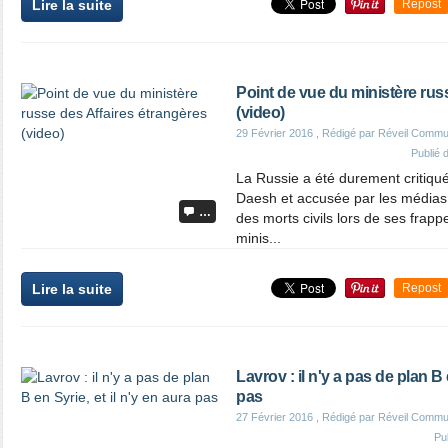
Lire la suite
Repost
Point de vue du ministère rus
(video)
29 Février 2016
, Rédigé par Réveil Commu
Publié
La Russie a été durement critiq
Daesh et accusée par les médias
…
des morts civils lors de ses frapp
minis...
Lire la suite
Repost
Lavrov : il n'y a pas de plan B 
pas
27 Février 2016
, Rédigé par Réveil Commu
Pu