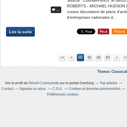
Source : CounterPunch, le 08/0
ROBERTS - MICHAEL HUDSON Il y 
…
russes discutaient de plans d'act
d'entreprises nationales d...
Lire la suite
Repost
<<
<
10
20
30
40
50
60
70
80
81
82
83
>
>
Theme: Classical
Voir le profil de
Réveil Communiste
sur le portail Overblog
Top articles
Contact
Signaler un abus
C.G.U.
Cookies et données personnelles
Préférences cookies