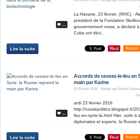
24 Février 2016
, Rédigé par Réveil Commu
La Havane, 23 février, (RHC).- A
président de la Fondation Skolkov
…
gouvernement russe, a déclaré à
Cuba ont déci...
Lire la suite
Repost
Accords de cessez-le-feu en S
main par Karine
23 Février 2016
, Rédigé par Réveil Commu
Pu
ardi 23 février 2016
http://russiepolitics.blogspot.fr/
…
feu-en-syrie-la.html Hier, suite à
diplomates et experts, la Russie et
Lire la suite
Repost