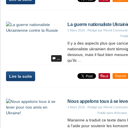
La guerre nationaliste Ukrain
3 Mars 2016
, Rédigé par Réveil Communis
Publi
Il y a des aspects plus que caric
nationaliste ukrainien dont témoi
dessous, mais il faut bien mesure
…
qu'ils ...
Lire la suite
Repost
Nous appelons tous à se leve
3 Mars 2016
, Rédigé par Réveil Communis
Publié dans
#Ukraine
Marianne a traduit ce texte dans
à l'aide pour soutenir les komsom