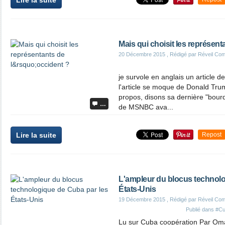
Lire la suite
Mais qui choisit les représen
20 Décembre 2015
, Rédigé par Réveil Co
je survole en anglais un article d
l'article se moque de Donald Tru
propos, disons sa dernière "bour
…
de MSNBC ava...
Lire la suite
Repost
L'ampleur du blocus technolo
États-Unis
19 Décembre 2015
, Rédigé par Réveil Co
Publié dans
#C
Lu sur Cuba coopération Par Oma