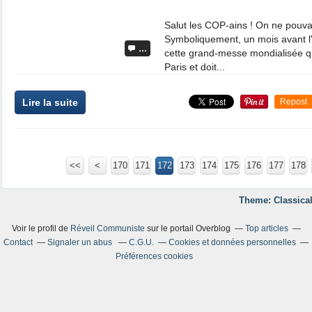
Salut les COP-ains ! On ne pouvai
Symboliquement, un mois avant l'
…
cette grand-messe mondialisée 
Paris et doit...
Lire la suite
Repost
<<
<
100
120
130
140
150
160
170
110
171
172
173
174
175
176
177
178
Theme: Classical
Voir le profil de
Réveil Communiste
sur le portail Overblog
Top articles
Contact
Signaler un abus
C.G.U.
Cookies et données personnelles
Préférences cookies