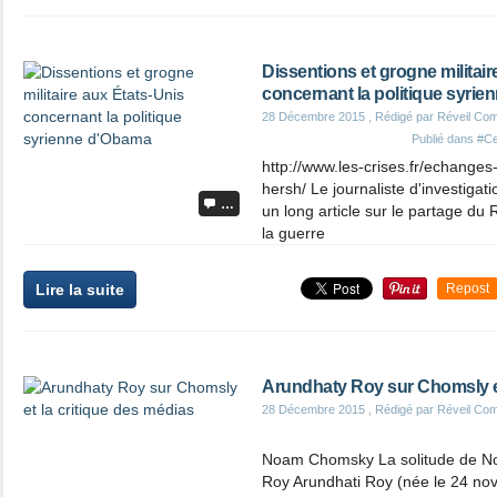
Dissentions et grogne militair
concernant la politique syri
28 Décembre 2015
, Rédigé par Réveil Co
Publié dans
#Ce
http://www.les-crises.fr/echanges
hersh/ Le journaliste d'investigat
…
un long article sur le partage d
la guerre
Lire la suite
Repost
Arundhaty Roy sur Chomsly et
28 Décembre 2015
, Rédigé par Réveil Co
Noam Chomsky La solitude de N
Roy Arundhati Roy (née le 24 no