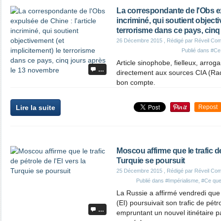
La correspondante de l'Obs exp
incriminé, qui soutient objecti
terrorisme dans ce pays, cinq
26 Décembre 2015
, Rédigé par Réveil Co
Publié dans
#Ce 
Article sinophobe, fielleux, arroga
…
directement aux sources CIA (Radi
bon compte.
Lire la suite
Repost
Moscou affirme que le trafic de
Turquie se poursuit
25 Décembre 2015
, Rédigé par Réveil Co
Publié dans
#Impérialisme
,
#Ce que 
La Russie a affirmé vendredi que 
(EI) poursuivait son trafic de pétr
…
empruntant un nouvel itinétaire pa