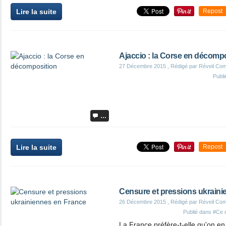
Lire la suite
Repost
Ajaccio : la Corse en décomp
27 Décembre 2015
, Rédigé par Réveil Co
Publ
…
Lire la suite
Repost
Censure et pressions ukraini
26 Décembre 2015
, Rédigé par Réveil Co
Publié dans
#Ce q
La France préfère-t-elle qu'on e