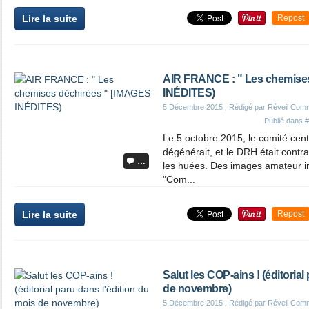
Lire la suite
Repost
AIR FRANCE : " Les chemise
INÉDITES)
5 Décembre 2015
, Rédigé par Réveil Com
Publié dans
#
Le 5 octobre 2015, le comité cent
dégénérait, et le DRH était contra
…
les huées. Des images amateur in
"Com...
Lire la suite
Repost
Salut les COP-ains ! (éditorial
de novembre)
5 Décembre 2015
, Rédigé par Réveil Com