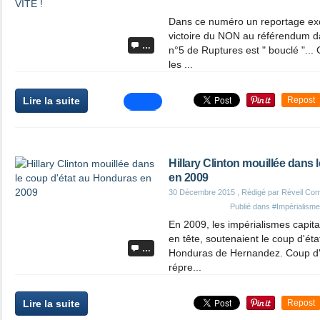
Dans ce numéro un reportage exc
victoire du NON au référendum 
…
n°5 de Ruptures est " bouclé "... C
les ...
Lire la suite
Repost
Hillary Clinton mouillée dans
en 2009
30 Décembre 2015
, Rédigé par Réveil Co
Publié dans
#Impérialisme
En 2009, les impérialismes capita
en tête, soutenaient le coup d'éta
…
Honduras de Hernandez. Coup d'é
répre...
Lire la suite
Repost