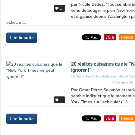
par Nicole Bedez. "Tout semble i
…
venu de bouger le pion New York T
et organisé depuis Washington pou
échec et...
Lire la suite
Repost
20 réalités cubaines que le "
ignorer !"
19 Décembre 2015
, Rédigé par Réveil Co
Publié dans
#C
Par Omar Pérez Salomón et tradui
semble indiquer que le moment e
…
York Times sur l'échiquier (...)
Lire la suite
Repost