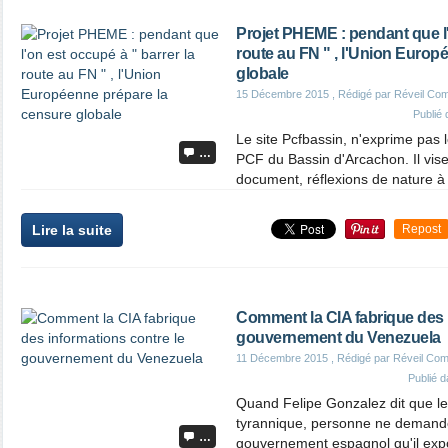
Projet PHEME : pendant que l'
route au FN " , l'Union Europ
globale
15 Décembre 2015
, Rédigé par Réveil Co
Publié
Le site Pcfbassin, n'exprime pas l
…
PCF du Bassin d'Arcachon. Il vise
document, réflexions de nature à 
Lire la suite
Repost
Comment la CIA fabrique des 
gouvernement du Venezuela
11 Décembre 2015
, Rédigé par Réveil Co
Publié 
Quand Felipe Gonzalez dit que le
tyrannique, personne ne demande
…
gouvernement espagnol qu'il exp