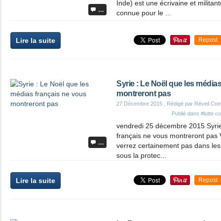
Inde) est une écrivaine et milita
…
connue pour le ...
Lire la suite
Repost
Syrie : Le Noël que les média
montreront pas
27 Décembre 2015
, Rédigé par Réveil Co
Publié dans
#lutte co
vendredi 25 décembre 2015 Syrie
français ne vous montreront pas 
…
verrez certainement pas dans les
sous la protec...
Lire la suite
Repost