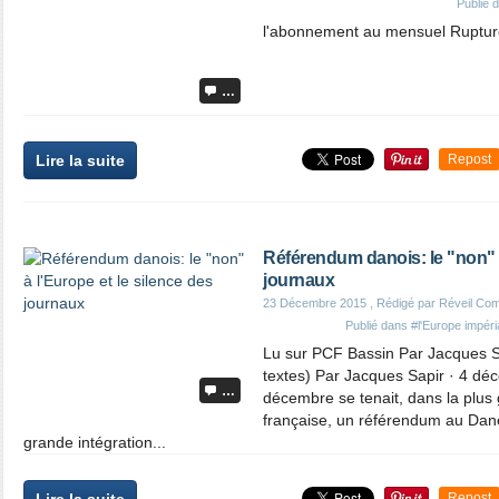
Publié 
l'abonnement au mensuel Rupture
…
Lire la suite
Repost
Référendum danois: le "non" à
journaux
23 Décembre 2015
, Rédigé par Réveil Co
Publié dans
#l'Europe impéria
Lu sur PCF Bassin Par Jacques S
textes) Par Jacques Sapir · 4 d
…
décembre se tenait, dans la plus 
française, un référendum au Dan
grande intégration...
Repost