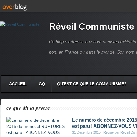
Réveil Communiste
Ce blog s'adresse aux communistes militant
non, en France ou dans le monde. Son nom 
ACCUEIL
GQ
QU'EST CE QUE LE COMMUNISME?
ce que dit la presse
Le numéro de décembre 201
est paru ! ABONNEZ-VOUS VI
31 Décembre 2015
, Rédigé par Réveil Co