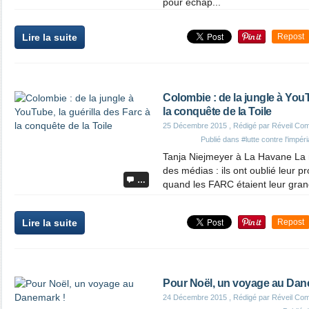
pour échap...
Lire la suite
Repost
Colombie : de la jungle à YouT
la conquête de la Toile
25 Décembre 2015
, Rédigé par Réveil Co
Publié dans
#lutte contre l'impér
Tanja Niejmeyer à La Havane La
des médias : ils ont oublié leur 
…
quand les FARC étaient leur gran
Lire la suite
Repost
Pour Noël, un voyage au Dan
24 Décembre 2015
, Rédigé par Réveil Co