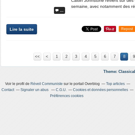
Caitlin Johnstone revient sur de
semaine, avec notamment des révé
…
Lire la suite
Repost
<<
<
1
2
3
4
5
6
7
8
9
Theme: Classical
Voir le profil de
Réveil Communiste
sur le portail Overblog
Top articles
Contact
Signaler un abus
C.G.U.
Cookies et données personnelles
Préférences cookies