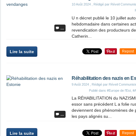
10 Août 2024
, Rédigé par Réveil Communis
U n décret publié le 10 juillet au
hebdomadaire dans certaines activi
…
revendication des producteurs de
Catherin...
Lire la suite
Repost
Réhabilitation des nazis en E
9 Août 2024
, Rédigé par Réveil Communist
Publié dans
#Europe de l'Est
,
#A
La RÉHABILITATION du NAZISME
essor sans précédent L a folie r
deviennent des phénomènes de pl
…
les pays alignés su...
Lire la suite
Repost