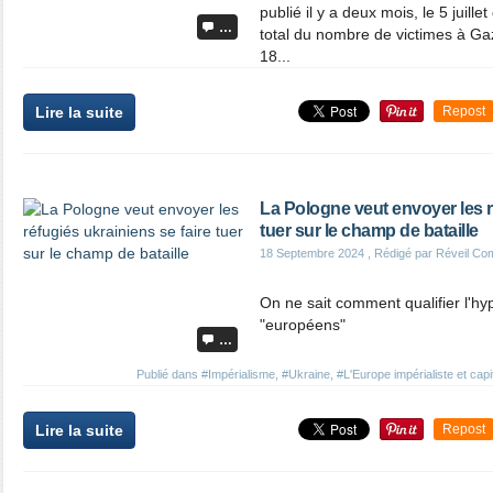
publié il y a deux mois, le 5 juillet
…
total du nombre de victimes à Gaz
18...
Lire la suite
Repost
La Pologne veut envoyer les r
tuer sur le champ de bataille
18 Septembre 2024
, Rédigé par Réveil Co
On ne sait comment qualifier l'hy
"européens"
…
Publié dans
#Impérialisme
,
#Ukraine
,
#L'Europe impérialiste et capit
Lire la suite
Repost