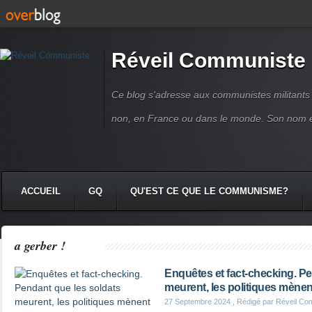
Réveil Communiste
Ce blog s'adresse aux communistes militant
non, en France ou dans le monde. Son nom 
ACCUEIL
GQ
QU'EST CE QUE LE COMMUNISME?
a gerber !
Enquêtes et fact-checking. Pe
meurent, les politiques mènen
27 Septembre 2024
, Rédigé par Réveil Co