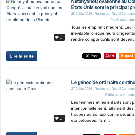
Netanyahou ovationné au Cong
États-Unis sont le principal p
28 Juillet 2024
, Rédigé par Réveil Commun
Publié dans
#Imp
Tous les empirent meurent. Leur
inévitable lorsque leurs dirigeant
…
rendre compte qu'ils sont deven
Lire la suite
Repost
Le génocide ordinaire contin
27 Juillet 2024
, Rédigé par Réveil Commun
Publié dans
#Impéri
Les femmes et les enfants sont pr
intentionnellement, affirment des
troupes au sol aux commandants, 
…
été bafouées. Ils n...