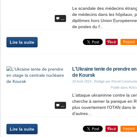
Le scandale des médecins étran
de médecins dans les hôpitaux, 
…
diplômes hors Union Européenne
de postes du f...
Lire la suite
Repost
L'Ukraine tente de prendre en 
de Koursk
26 Août 2024
, Rédigé par Réveil Communis
Publié dans
#Ukr
L'attaque ukraininne contre la ce
cherche à semer la panique en Ru
…
plus ouvertement l'OTAN dans le c
d'autres...
Lire la suite
Repost