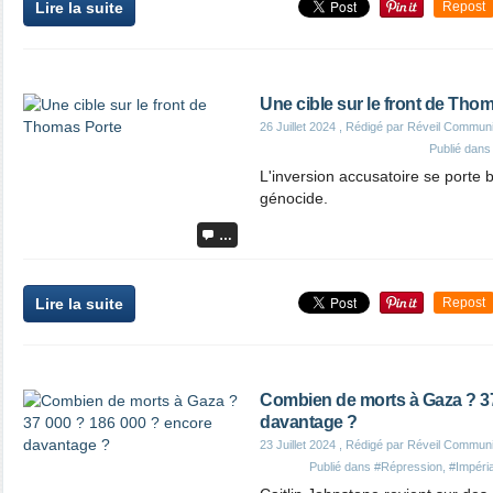
Lire la suite
Repost
Une cible sur le front de Tho
26 Juillet 2024
, Rédigé par Réveil Commun
Publié dan
L'inversion accusatoire se porte 
génocide.
…
Lire la suite
Repost
Combien de morts à Gaza ? 37
davantage ?
23 Juillet 2024
, Rédigé par Réveil Commun
Publié dans
#Répression
,
#Impéri