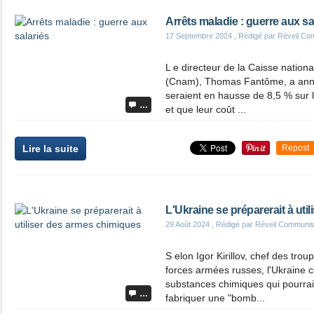
Arrêts maladie : guerre aux sa
17 Septembre 2024
, Rédigé par Réveil Co
L e directeur de la Caisse nation
(Cnam), Thomas Fantôme, a anno
seraient en hausse de 8,5 % sur 
…
et que leur coût ...
Lire la suite
Repost
L'Ukraine se préparerait à uti
29 Août 2024
, Rédigé par Réveil Communis
S elon Igor Kirillov, chef des tro
forces armées russes, l'Ukraine c
substances chimiques qui pourraie
…
fabriquer une "bomb...