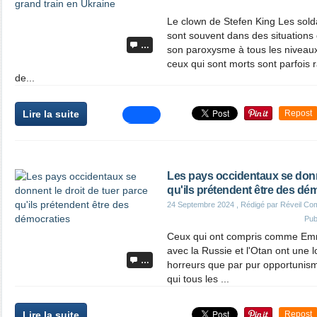
Le clown de Stefen King Les sold
sont souvent dans des situations d
…
son paroxysme à tous les niveaux
ceux qui sont morts sont parfois
de...
Lire la suite
Repost
Les pays occidentaux se donne
qu'ils prétendent être des dé
24 Septembre 2024
, Rédigé par Réveil Co
Pub
Ceux qui ont compris comme Emm
avec la Russie et l'Otan ont une 
…
horreurs que par pur opportunism
qui tous les ...
Lire la suite
Repost