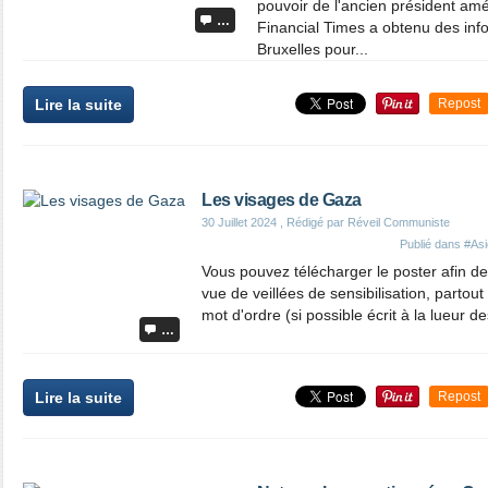
pouvoir de l'ancien président am
…
Financial Times a obtenu des inf
Bruxelles pour...
Lire la suite
Repost
Les visages de Gaza
30 Juillet 2024
, Rédigé par Réveil Communiste
Publié dans
#Asi
Vous pouvez télécharger le poster afin de
vue de veillées de sensibilisation, partou
mot d'ordre (si possible écrit à la lueur d
…
Lire la suite
Repost