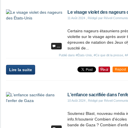
Le visage violet des nageurs 
11 Août 2024
, Rédigé par Réveil Communis
Certains nageurs étasuniens prés
violette sur le visage après avoir
épreuves de natation des Jeux ol
…
suscité de...
Publié dans
#États-Unis
,
#Ce que dit la presse
,
#A
Lire la suite
Repost
L'enfance sacrifiée dans l'enf
10 Août 2024
, Rédigé par Réveil Communis
Soutenez Blast, nouveau média in
info.fr/soutenir Combien d'écoles 
bande de Gaza ? Combien d'enfan