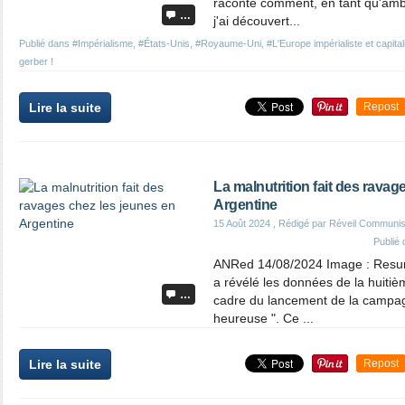
raconte comment, en tant qu'amb
…
j'ai découvert...
Publié dans
#Impérialisme
,
#États-Unis
,
#Royaume-Uni
,
#L'Europe impérialiste et capital
gerber !
Lire la suite
Repost
La malnutrition fait des ravag
Argentine
15 Août 2024
, Rédigé par Réveil Communis
Publié
ANRed 14/08/2024 Image : Resum
a révélé les données de la huiti
…
cadre du lancement de la campagn
heureuse ". Ce ...
Lire la suite
Repost