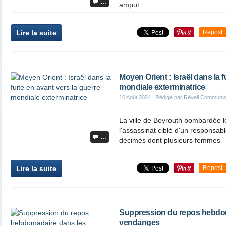
…
amput...
Lire la suite
Repost
Moyen Orient : Israël dans la f
mondiale exterminatrice
10 Août 2024
, Rédigé par Réveil Communis
La ville de Beyrouth bombardée le
l'assassinat ciblé d'un responsable
…
décimés dont plusieurs femmes
Lire la suite
Repost
Suppression du repos hebdo
vendanges