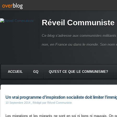
Réveil Communiste
Ce blog s'adresse aux communistes militant
non, en France ou dans le monde. Son nom 
ACCUEIL
GQ
QU'EST CE QUE LE COMMUNISME?
Un vrai programme d'inspiration socialiste doit limiter l'immi
10 Septembre 2014
, Rédigé par Réveil Communiste
Les migrations et les migrants ne sont en soi ni bons ni mauvais. On peu