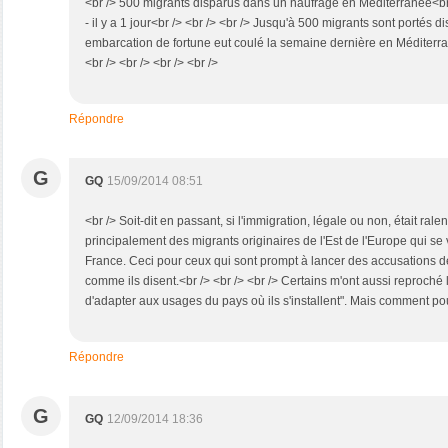
<br /> 500 migrants disparus dans un naufrage en Méditerranée<br 
‎- il y a 1 jour<br /> <br /> <br /> Jusqu'à 500 migrants sont portés 
embarcation de fortune eut coulé la semaine dernière en Méditerran
<br /> <br /> <br /> <br />
Répondre
G
GQ
15/09/2014 08:51
<br /> Soit-dit en passant, si l'immigration, légale ou non, était rale
principalement des migrants originaires de l'Est de l'Europe qui se v
France. Ceci pour ceux qui sont prompt à lancer des accusations 
comme ils disent.<br /> <br /> <br /> Certains m'ont aussi reproché
d'adapter aux usages du pays où ils s'installent". Mais comment pour
Répondre
G
GQ
12/09/2014 18:36