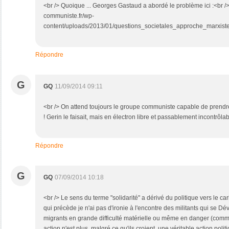
<br /> Quoique ... Georges Gastaud a abordé le problème ici :<br /> <
communiste.fr/wp-
content/uploads/2013/01/questions_societales_approche_marxist
Répondre
G
GQ
11/09/2014 09:11
<br /> On attend toujours le groupe communiste capable de prendre
! Gerin le faisait, mais en électron libre et passablement incontrôlab
Répondre
G
GQ
07/09/2014 10:18
<br /> Le sens du terme "solidarité" a dérivé du politique vers le cari
qui précède je n'ai pas d'ironie à l'encontre des militants qui se D
migrants en grande difficulté matérielle ou même en danger (comme
action n'est plus, malgré ce qu'ils croient, une véritable action polit