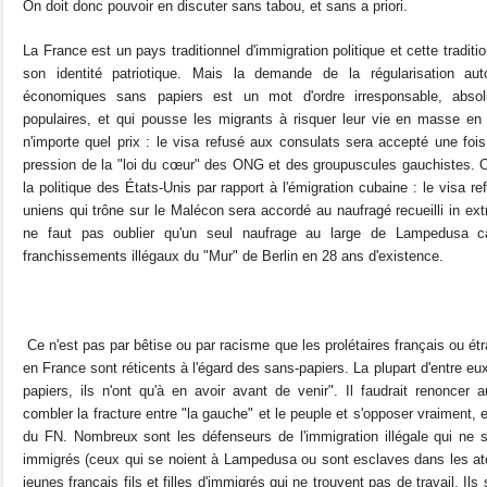
On doit donc pouvoir en discuter sans tabou, et sans a priori.
La France est un pays traditionnel d'immigration politique et cette traditio
son identité patriotique.
Mais la demande de la régularisation aut
économiques sans papiers est un mot d'ordre irresponsable, abso
populaires, et qui pousse les migrants à risquer leur vie en masse e
n'importe quel prix : le visa refusé aux consulats sera accepté une fois s
pression de la "loi du cœur" des ONG et des groupuscules gauchistes. O
la politique des États-Unis par rapport à l'émigration cubaine : le visa r
uniens qui trône sur le Malécon sera accordé au naufragé recueilli in extr
ne faut pas oublier qu'un seul naufrage au large de Lampedusa c
franchissements illégaux du "Mur" de Berlin en 28 ans d'existence.
Ce n'est pas par bêtise ou par racisme que les prolétaires français ou ét
en France sont réticents à l'égard des sans-papiers. La plupart d'entre eux
papiers, ils n'ont qu'à en avoir avant de venir". Il faudrait renoncer
combler la fracture entre "la gauche" et le peuple et s'opposer vraiment, 
du FN. Nombreux sont les défenseurs de l'immigration illégale qui ne s
immigrés (ceux qui se noient à Lampedusa ou sont esclaves dans les ateli
jeunes français fils et filles d'immigrés qui ne trouvent pas de travail. Il