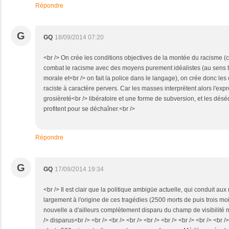
Répondre
G
GQ
18/09/2014 07:20
<br /> On crée les conditions objectives de la montée du racisme
combat le racisme avec des moyens purement idéalistes (au sens triv
morale et<br /> on fait la police dans le langage), on crée donc le
raciste à caractère pervers. Car les masses interprètent alors l'e
grosièreté<br /> libératoire et une forme de subversion, et les désé
profitent pour se déchaîner.<br />
Répondre
G
GQ
17/09/2014 19:34
<br /> Il est clair que la politique ambigüe actuelle, qui conduit aux 
largement à l'origine de ces tragédies (2500 morts de puis trois moi
nouvelle a d'ailleurs complètement disparu du champ de visibilité m
/> disparus<br /> <br /> <br /> <br /> <br /> <br /> <br /> <br /> <br />