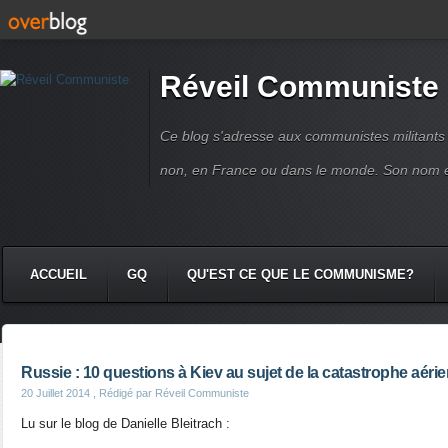
Réveil Communiste
Ce blog s'adresse aux communistes militant
non, en France ou dans le monde. Son nom 
ACCUEIL
GQ
QU'EST CE QUE LE COMMUNISME?
Russie : 10 questions à Kiev au sujet de la catastrophe aérien
20 Juillet 2014
, Rédigé par Réveil Communiste
Lu sur le blog de Danielle Bleitrach :