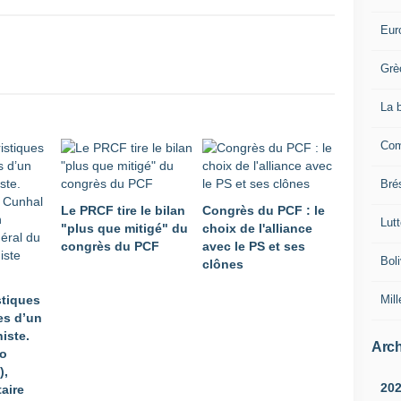
Eur
Grè
La 
Com
Brés
Le PRCF tire le bilan
Congrès du PCF : le
Lut
"plus que mitigé" du
choix de l'alliance
congrès du PCF
avec le PS et ses
Boli
clônes
Mill
stiques
es d’un
iste.
Arch
ro
),
20
aire