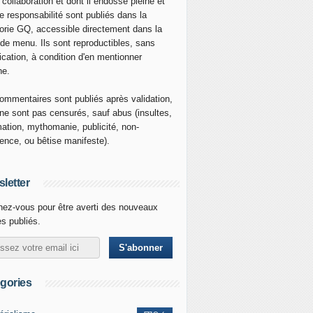
 collaboration et dont il endosse pleine et
re responsabilité sont publiés dans la
orie GQ, accessible directement dans la
 de menu. Ils sont reproductibles, sans
ication, à condition d'en mentionner
ne.
ommentaires sont publiés après validation,
ne sont pas censurés, sauf abus (insultes,
mation, mythomanie, publicité, non-
nence, ou bêtise manifeste).
letter
ez-vous pour être averti des nouveaux
es publiés.
gories