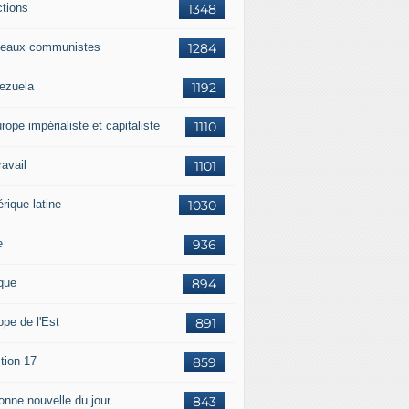
ctions
1348
eaux communistes
1284
ezuela
1192
rope impérialiste et capitaliste
1110
travail
1101
rique latine
1030
e
936
ique
894
ope de l'Est
891
tion 17
859
bonne nouvelle du jour
843