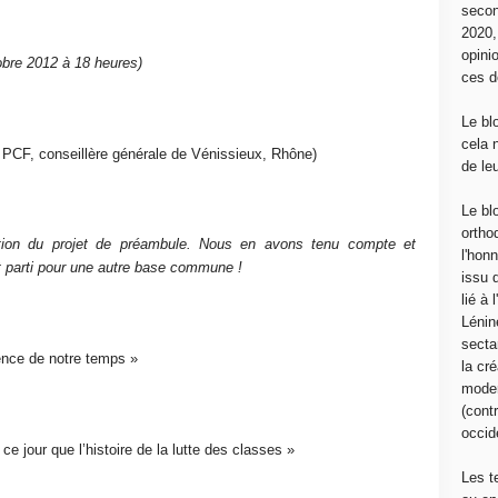
secon
2020
opini
tobre 2012 à 18 heures)
ces d
Le bl
cela 
PCF, conseillère générale de Vénissieux, Rhône)
de le
Le bl
ortho
ation du projet de préambule. Nous en avons tenu compte et
l'hon
t parti pour une autre base commune !
issu 
lié à
Lénin
sectar
gence de notre temps »
la cré
moder
(contr
occide
 ce jour que l’histoire de la lutte des classes »
Les t