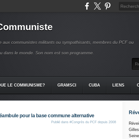
 Communiste
se aux communistes militants ou sympathisants, membres du PCF ou
ou dans le monde. Son nom est son programme.
QUE LE COMMUNISME?
GRAMSCI
CUBA
LIENS
Réve
réambule pour la base commune alternative
Publié dans
#Congrès du PCF depuis 2008
Révei
Gille
Seine