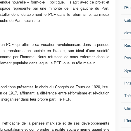
ndue nouvelle « form-c-e » politique. Il s’agit avec ce projet et
l'Eu
’espace représenté par une minorité de l’aile gauche du Parti
installer donc durablement le PCF dans le réformisme, au mieux
Cub
uche du Parti socialiste.
cla
un PCF qui affirme sa vocation révolutionnaire dans la période
Rus
e la transformation sociale en France, son idéal d’une société
 l’homme par l’homme. Nous refusons de nous enfermer dans la
Pos
ement populaire dans lequel le PCF joue un rôle majeur.
Syn
Init
onditions présentes le choix du Congrés de Tours de 1920, issu
n de 1917, affirmant la différence entre réformisme et révolution
Thé
 s’organiser dans leur propre parti, le PCF.
Chi
L'In
s l’efficacité de la pensée marxiste et de ses développements
du capitalisme et comprendre la réalité sociale même quand elle