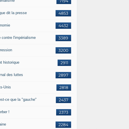
érialisme
7194
que dit la presse
4853
nomie
4432
e contre l'impérialisme
3389
ression
3200
t historique
2911
nal des luttes
2897
ts-Unis
2818
est-ce que la "gauche"
2437
rber !
2373
aine
2284