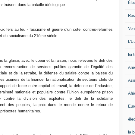
Éle
truisent dans la bataille idéologique.
Rés
Ven
ux fers au feu - fascisme et guerre d’un côté, contres-réformes
jet du socialisme du 21éme siècle.
L'Eu
loi 
s la glaise, avec le coeur et la raison, nous relevons le défi des
 reconstruction de services publics garantie de l’égalité des
Amé
iale et de la retraite, la défense du salaire contre la baisse du
des usuriers de la finance, la nationalisation de secteurs clefs de
Asi
ort de force entre capital et travail, la défense de l’industrie,
eraineté nationale et populaire contre l’Union européenne prison
Afr
 contre la division des exploités, le défi de la solidarité
ment des peuples, la paix dans le monde contre le retour de
Eur
 prétextes humanitaires.
élec
la 