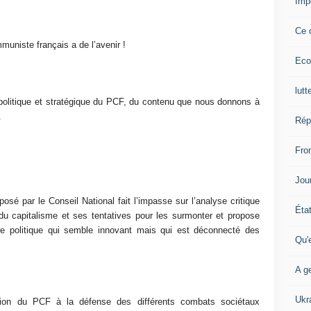
Imp
Ce 
muniste français a de l’avenir !
Eco
lutt
on politique et stratégique du PCF, du contenu que nous donnons à
.
Rép
Fron
Jour
osé par le Conseil National fait l’impasse sur l’analyse critique
Éta
s du capitalisme et ses tentatives pour les surmonter et propose
 politique qui semble innovant mais qui est déconnecté des
Qu'
A ge
Ukr
action du PCF à la défense des différents combats sociétaux