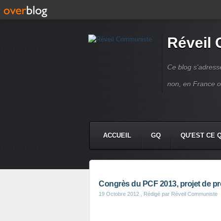
Réveil
Ce blog s'adres
non, en France 
ACCUEIL
GQ
QU'EST CE 
Congrès du PCF 2013, projet de p
19 Octobre 2012
, Rédigé par Réveil Communiste