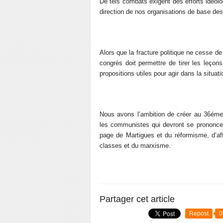
De tels combats exigent des efforts idéolo
direction de nos organisations de base des 
Alors que la fracture politique ne cesse de 
congrès doit permettre de tirer les leçon
propositions utiles pour agir dans la situat
Nous avons l’ambition de créer au 36éme c
les communistes qui devront se prononcer 
page de Martigues et du réformisme, d’aff
classes et du marxisme.
Partager cet article
Repost
0