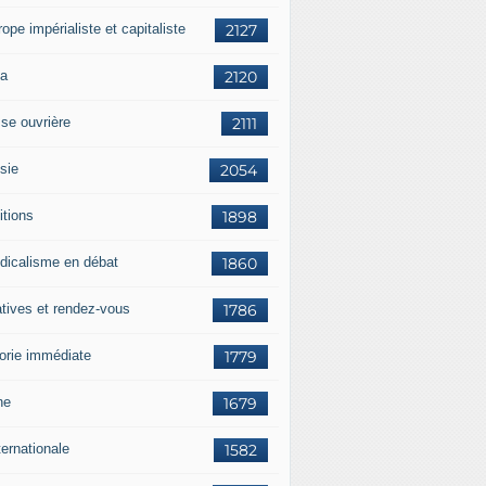
rope impérialiste et capitaliste
2127
a
2120
sse ouvrière
2111
sie
2054
itions
1898
dicalisme en débat
1860
atives et rendez-vous
1786
orie immédiate
1779
ne
1679
ternationale
1582