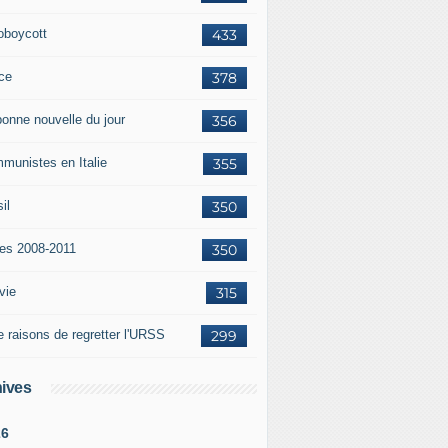
oboycott
433
ce
378
bonne nouvelle du jour
356
munistes en Italie
355
il
350
tes 2008-2011
350
vie
315
e raisons de regretter l'URSS
299
ives
26