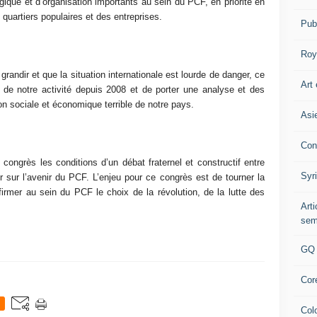
gique et d’organisation importants au sein du PCF, en priorité en
quartiers populaires et des entreprises.
Pub
Roy
grandir et que la situation internationale est lourde de danger, ce
Art 
s de notre activité depuis 2008 et de porter une analyse et des
ion sociale et économique terrible de notre pays.
Asi
Con
ongrès les conditions d’un débat fraternel et constructif entre
Syr
sur l’avenir du PCF. L’enjeu pour ce congrès est de tourner la
irmer au sein du PCF le choix de la révolution, de la lutte des
Art
sem
GQ
Cor
Col