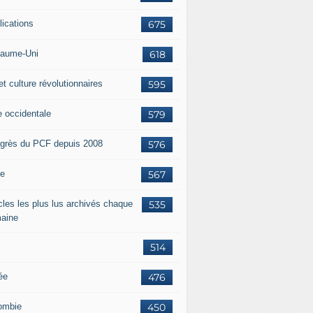
lications
675
aume-Uni
618
et culture révolutionnaires
595
e occidentale
579
grès du PCF depuis 2008
576
ie
567
icles les plus lus archivés chaque
535
aine
514
ée
476
ombie
450