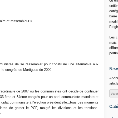
ou en
entiè
catég
barre
aire et rassembleur »
modif
l'origi
Les c
mais 
diffa
perti
nistes de se rassembler pour construire une alternative aux
News
s le congrès de Martigues de 2000.
Abonn
articl
raordinaire de 2007 où les communistes ont décidé de continuer
, 33 ème et 34ème congrès pour un parti communiste marxiste et
andidat communiste à l’élection présidentielle...tous ces moments
Caté
tes de garder le PCF, malgré les divisions et les tensions,
e.