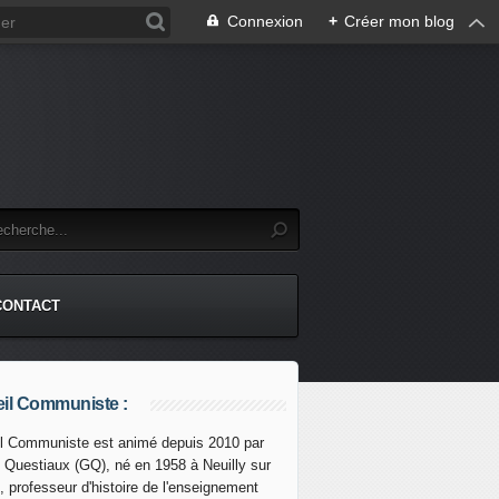
Connexion
+
Créer mon blog
CONTACT
il Communiste :
l Communiste est animé depuis 2010 par
s Questiaux (GQ), né en 1958 à Neuilly sur
, professeur d'histoire de l'enseignement