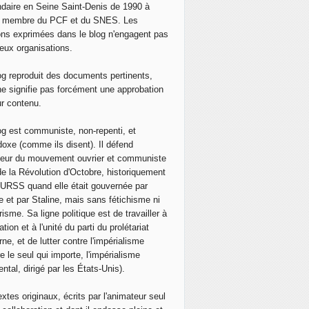
daire en Seine Saint-Denis de 1990 à
, membre du PCF et du SNES. Les
ons exprimées dans le blog n'engagent pas
eux organisations.
og reproduit des documents pertinents,
ne signifie pas forcément une approbation
ur contenu.
og est communiste, non-repenti, et
doxe (comme ils disent). Il défend
neur du mouvement ouvrier et communiste
de la Révolution d'Octobre, historiquement
 l'URSS quand elle était gouvernée par
e et par Staline, mais sans fétichisme ni
isme. Sa ligne politique est de travailler à
ation et à l'unité du parti du prolétariat
ne, et de lutter contre l'impérialisme
e le seul qui importe, l'impérialisme
ntal, dirigé par les États-Unis).
extes originaux, écrits par l'animateur seul