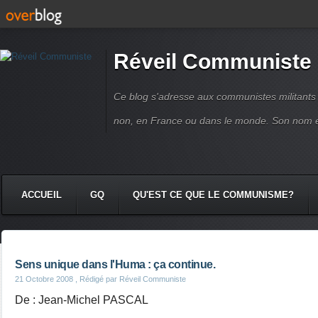
Réveil Communiste
Ce blog s'adresse aux communistes militant
non, en France ou dans le monde. Son nom 
ACCUEIL
GQ
QU'EST CE QUE LE COMMUNISME?
Sens unique dans l'Huma : ça continue.
21 Octobre 2008
, Rédigé par Réveil Communiste
De : Jean-Michel PASCAL