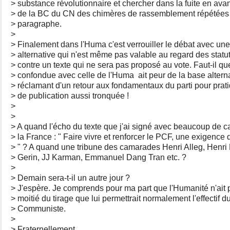
> substance révolutionnaire et chercher dans la fuite en avan
> de la BC du CN des chimères de rassemblement répétées 
> paragraphe.
>
> Finalement dans l'Huma c'est verrouiller le débat avec un
> alternative qui n'est même pas valable au regard des stat
> contre un texte qui ne sera pas proposé au vote. Faut-il que
> confondue avec celle de l'Huma ait peur de la base alterna
> réclamant d'un retour aux fondamentaux du parti pour prat
> de publication aussi tronquée !
>
>
> A quand l'écho du texte que j'ai signé avec beaucoup de 
> la France : " Faire vivre et renforcer le PCF, une exigence
> " ? A quand une tribune des camarades Henri Alleg, Henri 
> Gerin, JJ Karman, Emmanuel Dang Tran etc. ?
>
> Demain sera-t-il un autre jour ?
> J'espère. Je comprends pour ma part que l'Humanité n'ait
> moitié du tirage que lui permettrait normalement l'effectif du
> Communiste.
>
> Fraternellement,