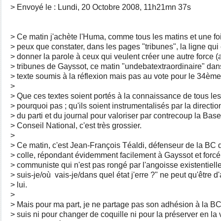
> Envoyé le : Lundi, 20 Octobre 2008, 11h21mn 37s
> Ce matin j'achète l'Huma, comme tous les matins et une foi
> peux que constater, dans les pages "tribunes", la ligne qui
> donner la parole à ceux qui veulent créer une autre force (
> tribunes de Gayssot, ce matin "undebatextraordinaire" dan
> texte soumis à la réflexion mais pas au vote pour le 34ème
>
> Que ces textes soient portés à la connaissance de tous l
> pourquoi pas ; qu'ils soient instrumentalisés par la directio
> du parti et du journal pour valoriser par contrecoup la B
> Conseil National, c'est très grossier.
>
> Ce matin, c'est Jean-François Téaldi, défenseur de la BC 
> colle, répondant évidemment facilement à Gayssot et forc
> communiste qui n'est pas rongé par l'angoisse existentielle
> suis-je/où vais-je/dans quel état j'erre ?" ne peut qu'être 
> lui.
>
> Mais pour ma part, je ne partage pas son adhésion à la B
> suis ni pour changer de coquille ni pour la préserver en la 