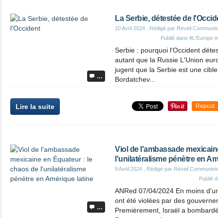
La Serbie, détestée de l'Occid
10 Avril 2024
, Rédigé par Réveil Communis
Publié dans
#L'Europe im
Serbie : pourquoi l'Occident déte
autant que la Russie L'Union eur
jugent que la Serbie est une cibl
…
Bordatchev...
Lire la suite
Repost
Viol de l'ambassade mexicain
l'unilatéralisme pénètre en Am
9 Avril 2024
, Rédigé par Réveil Communist
Publié 
ANRed 07/04/2024 En moins d'u
ont été violées par des gouverne
…
Premièrement, Israël a bombardé