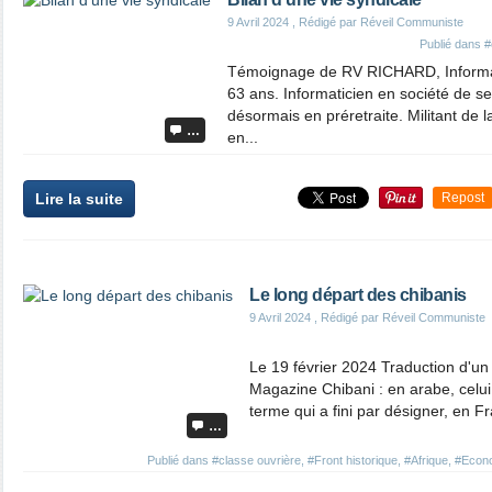
9 Avril 2024
, Rédigé par Réveil Communiste
Publié dans
#
Témoignage de RV RICHARD, Informa
63 ans. Informaticien en société de se
désormais en préretraite. Militant de la
…
en...
Lire la suite
Repost
Le long départ des chibanis
9 Avril 2024
, Rédigé par Réveil Communiste
Le 19 février 2024 Traduction d'un
Magazine Chibani : en arabe, celui
terme qui a fini par désigner, en F
…
Publié dans
#classe ouvrière
,
#Front historique
,
#Afrique
,
#Econ