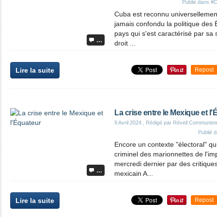
Publié dans
#C
Cuba est reconnu universellemen
jamais confondu la politique des 
pays qui s'est caractérisé par sa 
…
droit ...
Lire la suite
Repost
La crise entre le Mexique et l
9 Avril 2024
, Rédigé par Réveil Communist
Publié 
Encore un contexte "électoral" qu
criminel des marionnettes de l'im
mercredi dernier par des critiqu
…
mexicain A...
Lire la suite
Repost