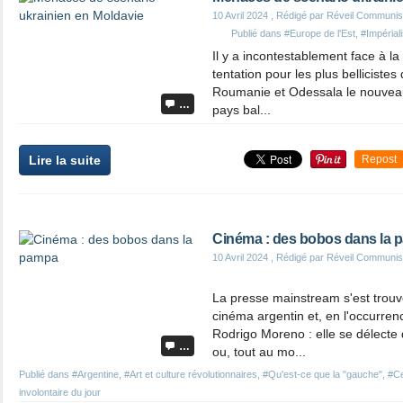
10 Avril 2024
, Rédigé par Réveil Communis
Publié dans
#Europe de l'Est
,
#Impérial
Il y a incontestablement face à la
tentation pour les plus bellicistes
Roumanie et Odessala le nouveau 
…
pays bal...
Lire la suite
Repost
Cinéma : des bobos dans la 
10 Avril 2024
, Rédigé par Réveil Communis
La presse mainstream s'est trou
cinéma argentin et, en l'occurre
Rodrigo Moreno : elle se délecte d
…
ou, tout au mo...
Publié dans
#Argentine
,
#Art et culture révolutionnaires
,
#Qu'est-ce que la "gauche"
,
#Ce
involontaire du jour