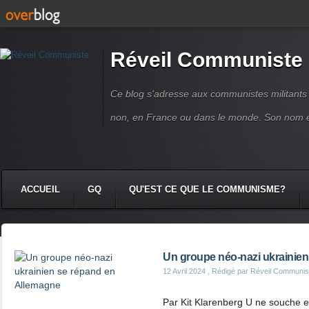
Réveil Communiste
Ce blog s'adresse aux communistes militant
non, en France ou dans le monde. Son nom 
ACCUEIL
GQ
QU'EST CE QUE LE COMMUNISME?
Un groupe néo-nazi ukrainie
12 Avril 2024
, Rédigé par Réveil Communis
Par Kit Klarenberg U ne souche 