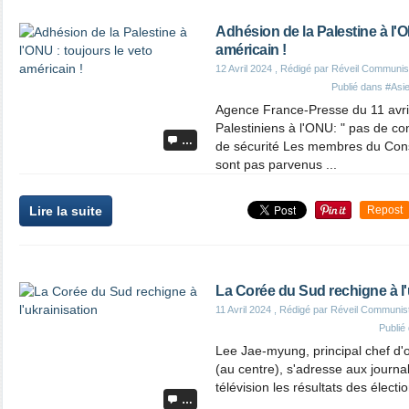
Adhésion de la Palestine à l'O
américain !
12 Avril 2024
, Rédigé par Réveil Communis
Publié dans
#Asie
Agence France-Presse du 11 avri
Palestiniens à l'ONU: " pas de co
…
de sécurité Les membres du Cons
sont pas parvenus ...
Lire la suite
Repost
La Corée du Sud rechigne à l'
11 Avril 2024
, Rédigé par Réveil Communis
Publié
Lee Jae-myung, principal chef d'
(au centre), s'adresse aux journal
télévision les résultats des électio
…