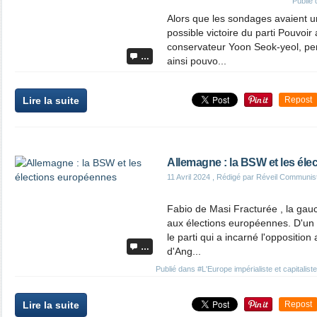
Publié
Alors que les sondages avaient u
possible victoire du parti Pouvoir
conservateur Yoon Seok-yeol, per
…
ainsi pouvo...
Lire la suite
Repost
Allemagne : la BSW et les él
11 Avril 2024
, Rédigé par Réveil Communis
Fabio de Masi Fracturée , la gau
aux élections européennes. D'un c
le parti qui a incarné l'opposition
…
d'Ang...
Publié dans
#L'Europe impérialiste et capitaliste
Lire la suite
Repost