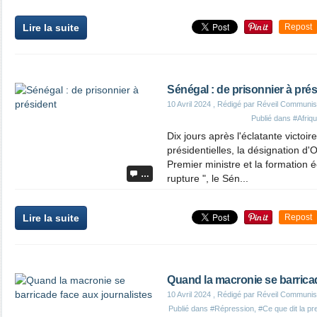
Lire la suite
Repost
Sénégal : de prisonnier à pré
10 Avril 2024
, Rédigé par Réveil Communis
Publié dans
#Afriq
Dix jours après l'éclatante victo
présidentielles, la désignation
Premier ministre et la formation 
…
rupture ", le Sén...
Lire la suite
Repost
Quand la macronie se barricad
10 Avril 2024
, Rédigé par Réveil Communis
Publié dans
#Répression
,
#Ce que dit la p