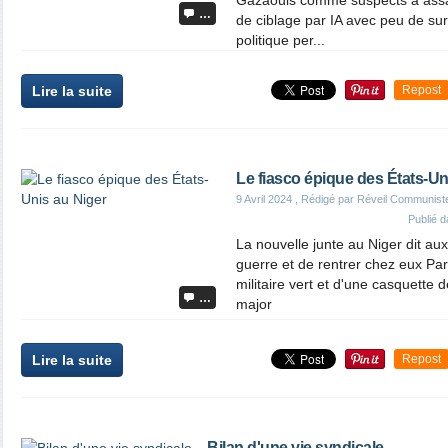
Gazaouis comme suspects à assas
…
de ciblage par IA avec peu de su
politique per...
Lire la suite
Repost
Le fiasco épique des États-Un
9 Avril 2024
, Rédigé par Réveil Communist
Publié 
La nouvelle junte au Niger dit au
guerre et de rentrer chez eux Par 
militaire vert et d'une casquette 
…
major
Lire la suite
Repost
Bilan d'une vie syndicale