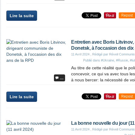
Lire la suite
Repost
Entretien avec Boris Litvinov
Donetsk, à l'occasion des dix
11 Avril 2024
, Rédigé par Réveil Communis
Publié dans
#Ukraine
,
#Russie
,
#lu
Au titre de cette réalité que le po
concevoir, ce qui va avec tous l
…
à nous bercer: la nécessité de voir
Lire la suite
Repost
La bonne nouvelle du jour (11 
11 Avril 2024
, Rédigé par Réveil Communis