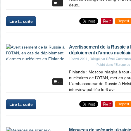
…
deux...
Lire la suite
Repost
Avertissement de la Russie à 
déploiement d'armes nucléair
10 Avril 2024
, Rédigé par Réveil Communis
Publié dans
#Europe de 
Finlande : Moscou réagira à tout
nucléaires de l'OTAN, met en ga
…
L'ambassadeur de Russie à Helsi
interview publiée le 6 avr...
Lire la suite
Repost
Menaces de scénario ukraini