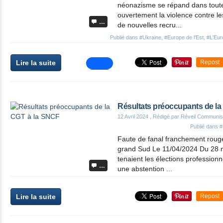
néonazisme se répand dans toute
ouvertement la violence contre le
…
de nouvelles recru...
Publié dans
#Ukraine
,
#Europe de l'Est
,
#L'Euro
Lire la suite
Repost
Résultats préoccupants de la
12 Avril 2024
, Rédigé par Réveil Communis
Publié dans
#
Faute de fanal franchement rouge
grand Sud Le 11/04/2024 Du 28 m
tenaient les élections profession
…
une abstention ...
Lire la suite
Repost