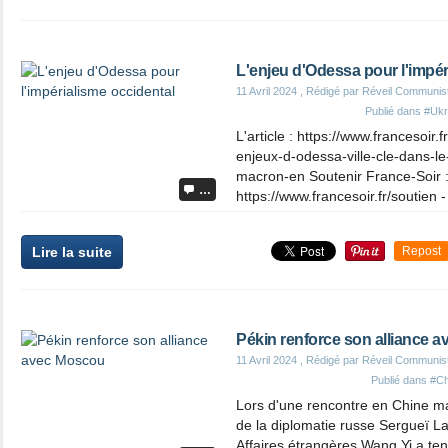
L'enjeu d'Odessa pour l'impér
11 Avril 2024
, Rédigé par Réveil Communis
Publié dans
#Ukr
L'article : https://www.francesoir.f
enjeux-d-odessa-ville-cle-dans-le-
macron-en Soutenir France-Soir 
…
https://www.francesoir.fr/soutien - 
Lire la suite
Repost
Pékin renforce son alliance 
11 Avril 2024
, Rédigé par Réveil Communis
Publié dans
#Ch
Lors d'une rencontre en Chine ma
de la diplomatie russe Sergueï La
Affaires étrangères Wang Yi a tenu