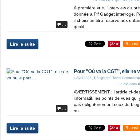
Publié dans
#Ce que dit la presse
À première vue, l'interview du pr
donnée à Pif Gadget interroge. 
il choisi un titre réservé aux en
…
qualif...
Lire la suite
Repost
Pour "Où va la CGT", elle ne va 
4 Avril 2023
, Rédigé par Réveil Communist
Publié dans
#
AVERTISSEMENT : l'article ci-des
informatif, les points de vues qui
pas obligatoirement ceux du blog d
…
au...
Lire la suite
Repost