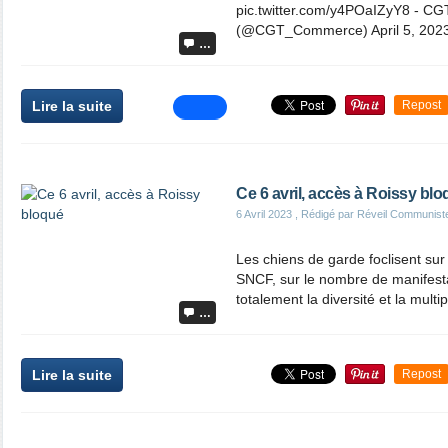
pic.twitter.com/y4POaIZyY8 - C
(@CGT_Commerce) April 5, 202
…
Lire la suite
Repost
Ce 6 avril, accès à Roissy bl
6 Avril 2023
, Rédigé par Réveil Communist
Les chiens de garde foclisent sur
SNCF, sur le nombre de manifesta
totalement la diversité et la multipl
…
Lire la suite
Repost