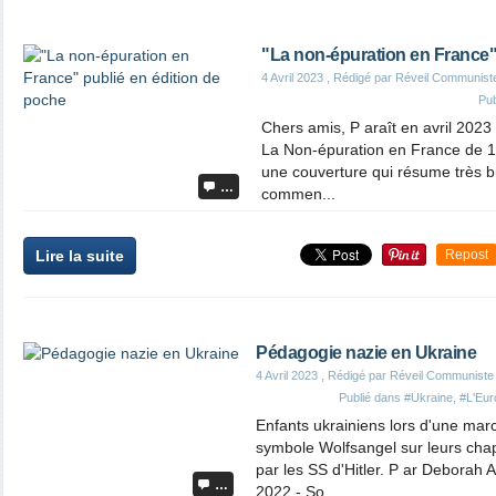
"La non-épuration en France"
4 Avril 2023
, Rédigé par Réveil Communist
Pu
Chers amis, P araît en avril 2023 
La Non-épuration en France de 
une couverture qui résume très bi
…
commen...
Lire la suite
Repost
Pédagogie nazie en Ukraine
4 Avril 2023
, Rédigé par Réveil Communiste
Publié dans
#Ukraine
,
#L'Euro
Enfants ukrainiens lors d'une marc
symbole Wolfsangel sur leurs chap
par les SS d'Hitler. P ar Deborah
…
2022 - So...