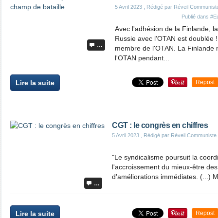
5 Avril 2023
, Rédigé par Réveil Communist
Publié dans
#Eu
Avec l'adhésion de la Finlande, la 
Russie avec l'OTAN est doublée 
…
membre de l'OTAN. La Finlande n'
l'OTAN pendant...
Lire la suite
Repost
CGT : le congrès en chiffres
5 Avril 2023
, Rédigé par Réveil Communiste
"Le syndicalisme poursuit la coordi
l'accroissement du mieux-être des t
d'améliorations immédiates. (...) Ma
…
Lire la suite
Repost