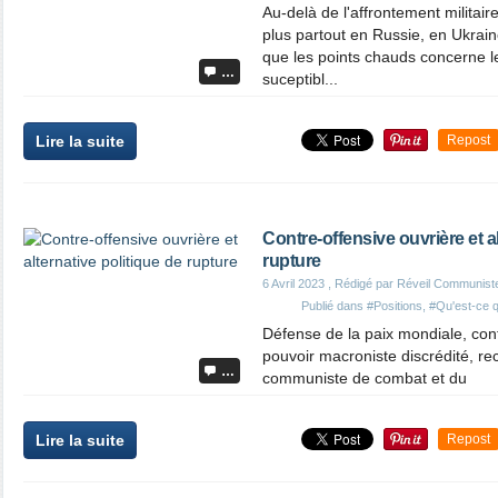
Au-delà de l'affrontement militair
plus partout en Russie, en Ukrain
que les points chauds concerne l
…
suceptibl...
Lire la suite
Repost
Contre-offensive ouvrière et al
rupture
6 Avril 2023
, Rédigé par Réveil Communist
Publié dans
#Positions
,
#Qu'est-ce q
Défense de la paix mondiale, cont
pouvoir macroniste discrédité, re
…
communiste de combat et du
Lire la suite
Repost