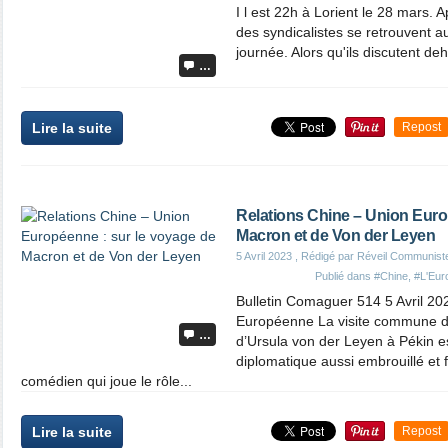
I l est 22h à Lorient le 28 mars. 
des syndicalistes se retrouvent au
journée. Alors qu'ils discutent de
…
Lire la suite
Repost
Relations Chine – Union Euro
Macron et de Von der Leyen
5 Avril 2023
, Rédigé par Réveil Communist
Publié dans
#Chine
,
#L'Euro
Bulletin Comaguer 514 5 Avril 20
Européenne La visite commune 
…
d’Ursula von der Leyen à Pékin es
diplomatique aussi embrouillé et 
comédien qui joue le rôle...
Lire la suite
Repost