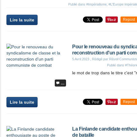
Publié dans
#Impérialisme
,
#L'Europe impérialis
Lire la suite
Repost
Pour le renouveau du syndical
reconstruction d'un parti co
5 Avril 2023
, Rédigé par Réveil Communist
Publié dans
#Théori
le mot de trop dans le titre c'est 
…
Lire la suite
Repost
La Finlande candidate entho
de bataille