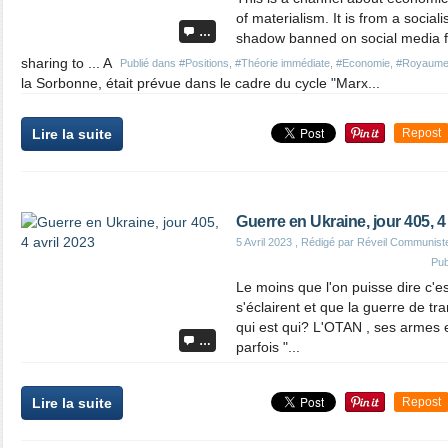
of materialism. It is from a social
…
shadow banned on social media f
sharing to ... A
Publié dans
#Positions
,
#Théorie immédiate
,
#Economie
,
#Royaume
la Sorbonne, était prévue dans le cadre du cycle "Marx...
Lire la suite
Repost
Guerre en Ukraine, jour 405, 4 
5 Avril 2023
, Rédigé par Réveil Communist
Pub
Le moins que l'on puisse dire c'es
s'éclairent et que la guerre de tr
qui est qui? L'OTAN , ses armes 
…
parfois "...
Lire la suite
Repost