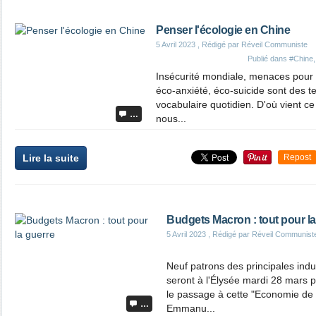
Penser l'écologie en Chine
5 Avril 2023
, Rédigé par Réveil Communiste
Publié dans
#Chine
Insécurité mondiale, menaces pour 
éco-anxiété, éco-suicide sont des t
vocabulaire quotidien. D'où vient c
…
nous...
Lire la suite
Repost
Budgets Macron : tout pour la
5 Avril 2023
, Rédigé par Réveil Communist
Neuf patrons des principales indu
seront à l'Élysée mardi 28 mars p
le passage à cette "Economie de 
…
Emmanu...