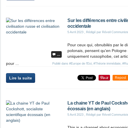
Sur les différences entre civili
occidentale
5 Avril 2023
, Rédigé par Réveil Communist
Pour ceux qui, obnubilés par le di
polonais, pensent qu'en Pologne
…
uniquement russophobe, cet articl
pour ...
Publié dans
#Europe de l'Est
,
#Théorie immédiate
,
#Ru
Lire la suite
Repost
La chaine YT de Paul Cockshott
écossais (en anglais)
5 Avril 2023
, Rédigé par Réveil Communist
This is a channel about economics