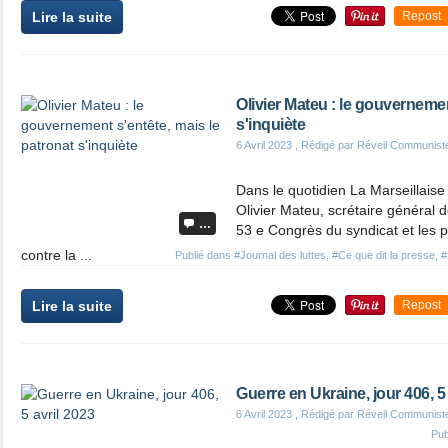
Lire la suite
Repost
Olivier Mateu : le gouvernemen
s'inquiète
6 Avril 2023
, Rédigé par Réveil Communist
Dans le quotidien La Marseillaise
Olivier Mateu, scrétaire général 
…
53 e Congrès du syndicat et les
contre la ...
Publié dans
#Journal des luttes
,
#Ce que dit la presse
,
#
Lire la suite
Repost
Guerre en Ukraine, jour 406, 5 
6 Avril 2023
, Rédigé par Réveil Communist
Pub