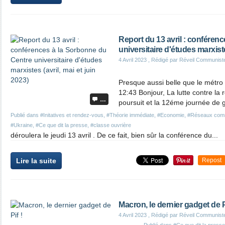
Report du 13 avril : conféren
universitaire d'études marxistes
4 Avril 2023
, Rédigé par Réveil Communist
Presque aussi belle que le métro 
12:43 Bonjour, La lutte contre la 
…
poursuit et la 12éme journée de 
Publié dans
#Initatives et rendez-vous
,
#Théorie immédiate
,
#Economie
,
#Réseaux com
#Ukraine
,
#Ce que dit la presse
,
#classe ouvrière
déroulera le jeudi 13 avril . De ce fait, bien sûr la conférence du...
Lire la suite
Repost
Macron, le dernier gadget de Pi
4 Avril 2023
, Rédigé par Réveil Communist