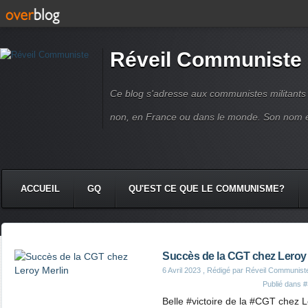
Réveil Communiste
Ce blog s'adresse aux communistes militant
non, en France ou dans le monde. Son nom 
ACCUEIL
GQ
QU'EST CE QUE LE COMMUNISME?
Succès de la CGT chez Leroy 
6 Avril 2023
, Rédigé par Réveil Communist
Publié dans
#
Belle #victoire de la #CGT chez L