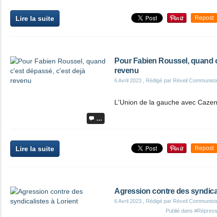
Lire la suite
Repost
Pour Fabien Roussel, quand c'
revenu
6 Avril 2023
, Rédigé par Réveil Communist
L'Union de la gauche avec Caze
…
Lire la suite
Repost
Agression contre des syndical
6 Avril 2023
, Rédigé par Réveil Communist
Publié dans
#Répress