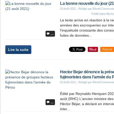
La bonne nouvelle du jour (21
20 Août 2021
, Rédigé par Réveil Communis
Publié dans
#la bo
Le texte arrive en réaction à la 
années des escroqueries sur inter
l'inquiétude croissante des cons
…
fuites de données...
Lire la suite
Repost
Hector Bejar dénonce la prés
fujimoristes dans l'armée du 
20 Août 2021
, Rédigé par Réveil Communis
Édité par Reynaldo Henquen 202
août (RHC) L'ancien ministre des
…
Héctor Béjar, a déclaré en interv
inter...