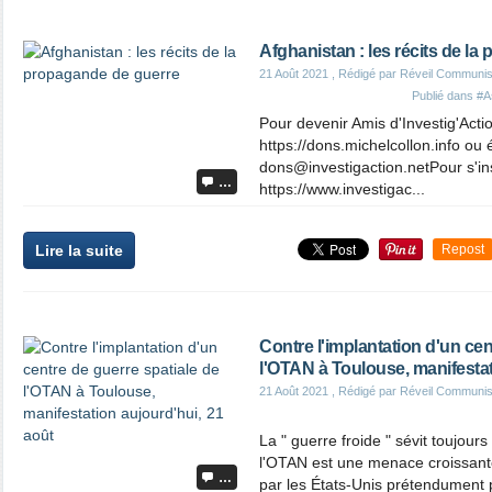
Afghanistan : les récits de l
21 Août 2021
, Rédigé par Réveil Communis
Publié dans
#A
Pour devenir Amis d'Investig'Actio
https://dons.michelcollon.info​​​​​ ou 
dons@investigaction.netPour s'ins
…
https://www.investigac...
Lire la suite
Repost
Contre l'implantation d'un cen
l'OTAN à Toulouse, manifestat
21 Août 2021
, Rédigé par Réveil Communis
La " guerre froide " sévit toujour
l'OTAN est une menace croissant
…
par les États-Unis prétendument 