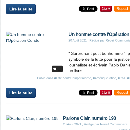
Lire la suite
Repost
Un homme contre l'Opératio
20 Août 2021
, Rédigé par Réveil Communis
" Surprenant petit bonhomme ",
symbole de la lutte pour la justic
journaliste et écrivain Pablo Dani
…
un livre ...
Publié dans
#lutte contre l'impérialisme
,
#Amérique latine
,
#Chili
,
#B
Lire la suite
Repost
Parlons Clair, numéro 198
20 Août 2021
, Rédigé par Réveil Communiste