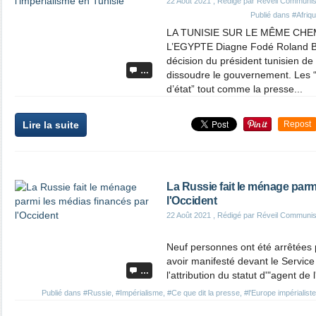
22 Août 2021
, Rédigé par Réveil Communis
Publié dans
#Afriq
LA TUNISIE SUR LE MÊME CHE
L’EGYPTE Diagne Fodé Roland Be
décision du président tunisien de
…
dissoudre le gouvernement. Les “l
d’état” tout comme la presse...
Lire la suite
Repost
La Russie fait le ménage parm
l'Occident
22 Août 2021
, Rédigé par Réveil Communis
Neuf personnes ont été arrêtées 
avoir manifesté devant le Service
…
l'attribution du statut d'"agent de l
Publié dans
#Russie
,
#Impérialisme
,
#Ce que dit la presse
,
#l'Europe impérialiste