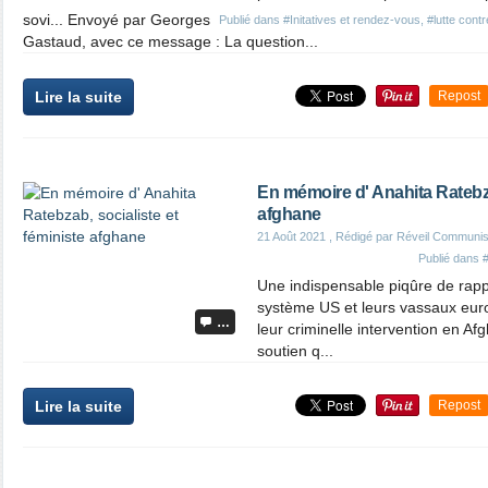
sovi... Envoyé par Georges
Publié dans
#Initatives et rendez-vous
,
#lutte contr
Gastaud, avec ce message : La question...
Lire la suite
Repost
En mémoire d' Anahita Ratebza
afghane
21 Août 2021
, Rédigé par Réveil Communis
Publié dans
#
Une indispensable piqûre de rapp
système US et leurs vassaux euro
…
leur criminelle intervention en Af
soutien q...
Lire la suite
Repost