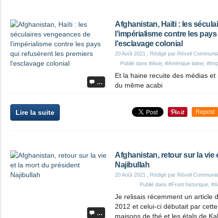
Afghanistan, Haïti : les sécu
l'impérialisme contre les pays
l'esclavage colonial
20 Août 2021
, Rédigé par Réveil Communis
Publié dans
#Asie
,
#Amérique latine
,
#Imp
Et la haine recuite des médias et 
…
du même acabi
Lire la suite
Repost
Afghanistan, retour sur la vie 
Najibullah
20 Août 2021
, Rédigé par Réveil Communis
Publié dans
#Front historique
,
#A
Je relisais récemment un article
2012 et celui-ci débutait par cett
…
maisons de thé et les étals de Ka