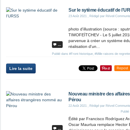
Sur le sytème éducatif de l'U
23 Août 2021
, Rédigé par Réveil Communis
photo d'illustration (source : sput
TIMOFEÏTCHEV - Le 5 juillet 2018
parvenue à créer un système éduc
…
réalisation d'un...
Publié dans
#Front historique
,
#Mille raisons de regrett
Lire la suite
Repost
Nouveau ministre des affair
Pérou
22 Août 2021
, Rédigé par Réveil Communis
Publi
Édité par Francisco Rodríguez A
Oscar Maurtua remplace Hector Bé
…