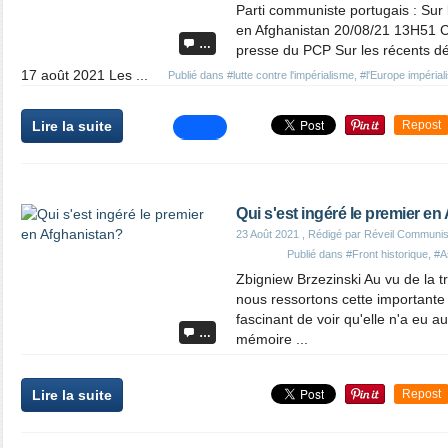
Parti communiste portugais : Sur
en Afghanistan 20/08/21 13H51
…
presse du PCP Sur les récents d
17 août 2021 Les ...
Publié dans
#lutte contre l'impérialisme
,
#l'Europe impériali
Lire la suite
Repost
Qui s'est ingéré le premier e
23 Août 2021
, Rédigé par Réveil Communis
Publié dans
#Front historique
,
#A
Zbigniew Brzezinski Au vu de la tr
nous ressortons cette importante 
fascinant de voir qu'elle n'a eu 
…
mémoire ...
Lire la suite
Repost