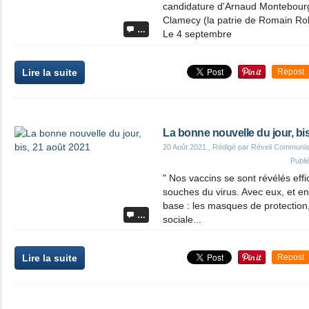
candidature d'Arnaud Montebourg q
Clamecy (la patrie de Romain Rol
…
Le 4 septembre
Lire la suite
Repost
La bonne nouvelle du jour, bi
20 Août 2021
, Rédigé par Réveil Communis
Publi
" Nos vaccins se sont révélés effi
souches du virus. Avec eux, et en 
base : les masques de protection,
…
sociale...
Lire la suite
Repost