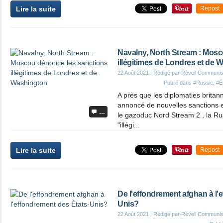
Lire la suite
Repost
Navalny, North Stream : Mos
illégitimes de Londres et de 
22 Août 2021
, Rédigé par Réveil Communis
Publié dans
#Russie
,
#É
A près que les diplomaties britan
annoncé de nouvelles sanctions en
…
le gazoduc Nord Stream 2 , la R
"illégi...
Lire la suite
Repost
De l'effondrement afghan à l'
Unis?
22 Août 2021
, Rédigé par Réveil Communis