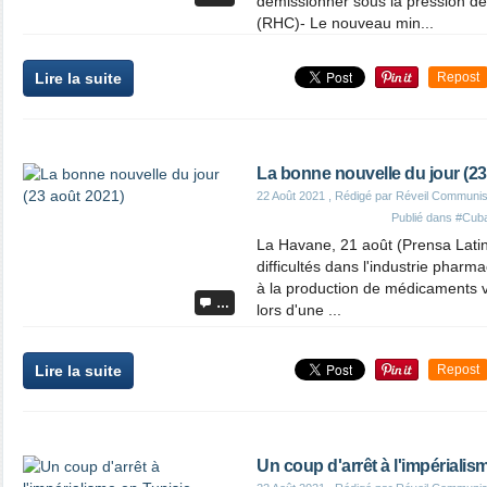
démissionner sous la pression de 
(RHC)- Le nouveau min...
Lire la suite
Repost
La bonne nouvelle du jour (23
22 Août 2021
, Rédigé par Réveil Communis
Publié dans
#Cub
La Havane, 21 août (Prensa Lati
difficultés dans l'industrie phar
à la production de médicaments v
…
lors d'une ...
Lire la suite
Repost
Un coup d'arrêt à l'impérialis