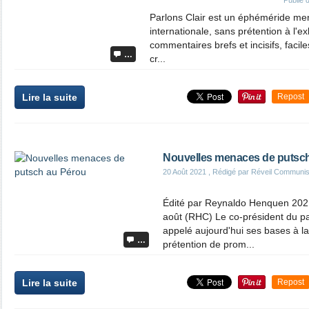
Publié
Parlons Clair est un éphéméride mens
internationale, sans prétention à l'exh
commentaires brefs et incisifs, faciles
…
cr...
Lire la suite
Repost
Nouvelles menaces de putsc
20 Août 2021
, Rédigé par Réveil Communis
Édité par Reynaldo Henquen 202
août (RHC) Le co-président du p
appelé aujourd'hui ses bases à la 
…
prétention de prom...
Lire la suite
Repost