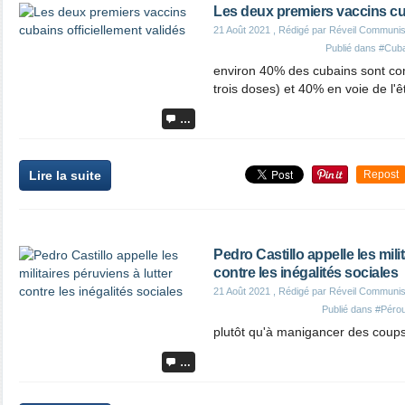
Les deux premiers vaccins cub
21 Août 2021
, Rédigé par Réveil Communis
Publié dans
#Cub
environ 40% des cubains sont co
trois doses) et 40% en voie de l'ê
…
Lire la suite
Repost
Pedro Castillo appelle les mili
contre les inégalités sociales
21 Août 2021
, Rédigé par Réveil Communis
Publié dans
#Péro
plutôt qu'à manigancer des coups
…