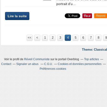
portrait d'u...
Lire la suite
Repost
<<
<
1
2
3
4
5
6
7
8
9
Theme: Classical
Voir le profil de
Réveil Communiste
sur le portail Overblog
Top articles
Contact
Signaler un abus
C.G.U.
Cookies et données personnelles
Préférences cookies