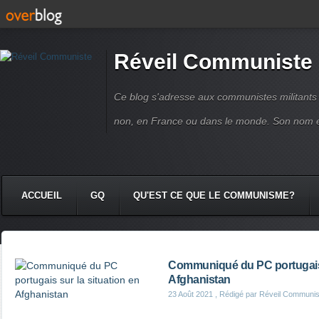
Réveil Communiste
Ce blog s'adresse aux communistes militant
non, en France ou dans le monde. Son nom 
ACCUEIL
GQ
QU'EST CE QUE LE COMMUNISME?
Communiqué du PC portugais s
Afghanistan
23 Août 2021
, Rédigé par Réveil Communis