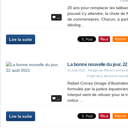
Publi
20 ans pour remplacer les taliba
pouvait s'y attendre, la chute de
…
de commentaires. Chacun, à parti
idéolog...
Lire la suite
Repost
La bonne nouvelle du jour, 22
21 Août 2021
, Rédigé par Réveil Communis
Publié dans
#la bonne nouvell
Rafael Correa (image d'illustrati
formulée par la justice équatorien
Interpol vient de refuser pour la 
…
notice ...
Lire la suite
Repost