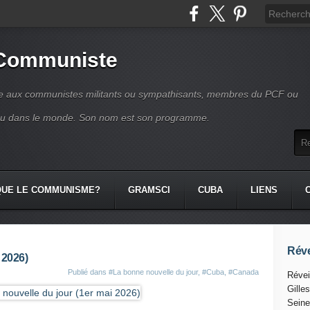
 Communiste
se aux communistes militants ou sympathisants, membres du PCF ou
ou dans le monde. Son nom est son programme.
QUE LE COMMUNISME?
GRAMSCI
CUBA
LIENS
Réve
 2026)
Publié dans
#La bonne nouvelle du jour
,
#Cuba
,
#Canada
Révei
Gille
Seine