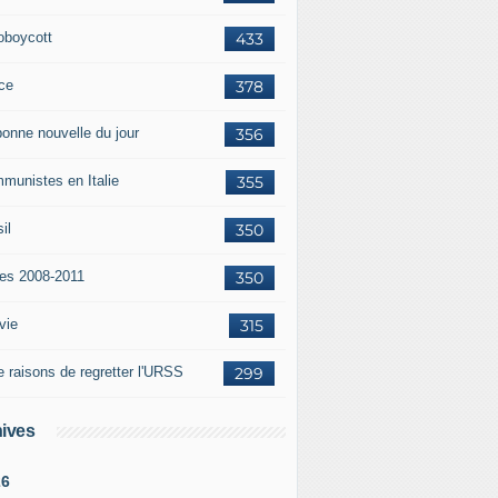
oboycott
433
ce
378
bonne nouvelle du jour
356
munistes en Italie
355
il
350
tes 2008-2011
350
vie
315
e raisons de regretter l'URSS
299
ives
26