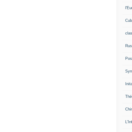
l'Eu
Cub
cla
Rus
Pos
Syn
Init
Thé
Chi
L'In