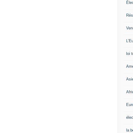
Éle
Rés
Ven
L'Eu
loi 
Amé
Asi
Afr
Eur
élec
la 