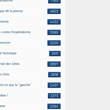
érialisme
7194
que dit la presse
4853
nomie
4432
e contre l'impérialisme
3389
ression
3200
t historique
2911
nal des luttes
2897
ts-Unis
2818
est-ce que la "gauche"
2437
rber !
2373
aine
2284