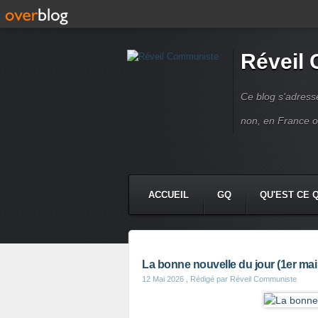
Réveil
Ce blog s'adres
non, en France 
ACCUEIL
GQ
QU'EST CE 
La bonne nouvelle du jour (1er mai
12 Mai 2026
, Rédigé par Réveil Communiste