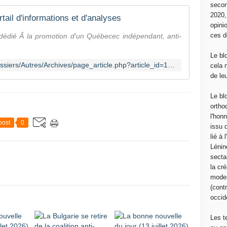
secon
2020
ail d'informations et d'analyses
opini
ces d
s dédié Ã la promotion d'un Québecec indépendant, anti-
Le bl
https://www.perspective.quebec/Dossiers/Autres/Archives/page_article.php?article_id=10014
cela 
de le
Le bl
ortho
l'hon
post
0
issu 
lié à
Lénin
sectar
la cré
moder
(contr
occide
Les t