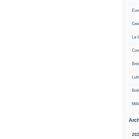
Eur
Grè
La 
Com
Brés
Lut
Boli
Mill
Arch
20