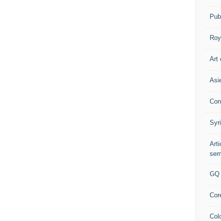
Pub
Roy
Art 
Asi
Con
Syr
Art
sem
GQ
Cor
Col