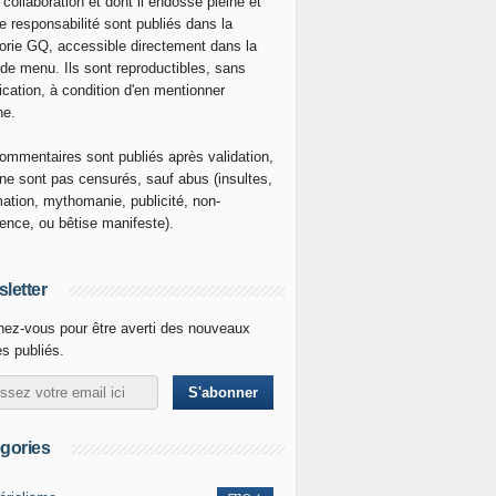
 collaboration et dont il endosse pleine et
re responsabilité sont publiés dans la
orie GQ, accessible directement dans la
 de menu. Ils sont reproductibles, sans
ication, à condition d'en mentionner
ne.
ommentaires sont publiés après validation,
ne sont pas censurés, sauf abus (insultes,
mation, mythomanie, publicité, non-
nence, ou bêtise manifeste).
letter
ez-vous pour être averti des nouveaux
es publiés.
gories