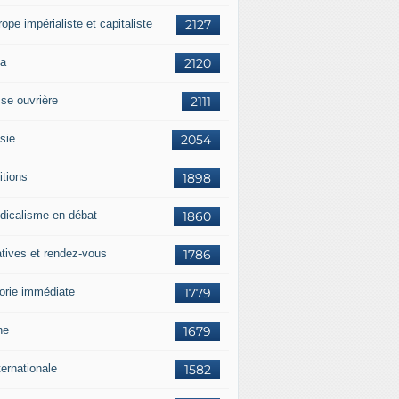
rope impérialiste et capitaliste
2127
a
2120
sse ouvrière
2111
sie
2054
itions
1898
dicalisme en débat
1860
atives et rendez-vous
1786
orie immédiate
1779
ne
1679
ternationale
1582