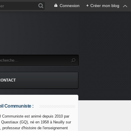
Connexion
+
Créer mon blog
CONTACT
il Communiste :
l Communiste est animé depuis 2010 par
s Questiaux (GQ), né en 1958 à Neuilly sur
, professeur d'histoire de l'enseignement