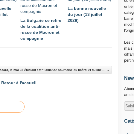
ou en
entiè
uvelle
La bonne nouvelle
catég
illet
du jour (13 juillet
barre
La Bulgarie se retire
2026)
modif
de la coalition anti-
l'origi
russe de Macron et
compagnie
Les c
mais 
diffa
perti
"Pour Clouscard, le mai 68 étudiant est "l’alliance sournoise du libéral et du libertaire pour liquider le vieux ..."
News
Retour à l'accueil
Abonn
articl
Caté