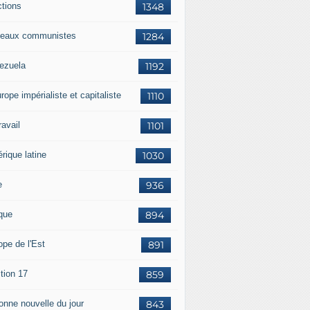
ctions
1348
eaux communistes
1284
ezuela
1192
rope impérialiste et capitaliste
1110
travail
1101
rique latine
1030
e
936
ique
894
ope de l'Est
891
tion 17
859
bonne nouvelle du jour
843