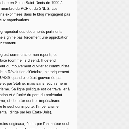
daire en Seine Saint-Denis de 1990 à
, membre du PCF et du SNES. Les
ons exprimées dans le blog n'engagent pas
eux organisations.
og reproduit des documents pertinents,
ne signifie pas forcément une approbation
ur contenu.
og est communiste, non-repenti, et
doxe (comme ils disent). Il défend
neur du mouvement ouvrier et communiste
de la Révolution d'Octobre, historiquement
 l'URSS quand elle était gouvernée par
e et par Staline, mais sans fétichisme ni
isme. Sa ligne politique est de travailler à
ation et à l'unité du parti du prolétariat
ne, et de lutter contre l'impérialisme
e le seul qui importe, l'impérialisme
ntal, dirigé par les États-Unis).
extes originaux, écrits par l'animateur seul