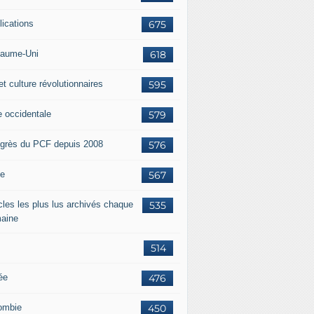
lications
675
aume-Uni
618
et culture révolutionnaires
595
e occidentale
579
grès du PCF depuis 2008
576
ie
567
icles les plus lus archivés chaque
535
aine
514
ée
476
ombie
450