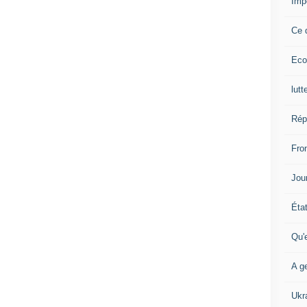
Imp
Ce 
Eco
lutt
Rép
Fron
Jour
Éta
Qu'
A ge
Ukr