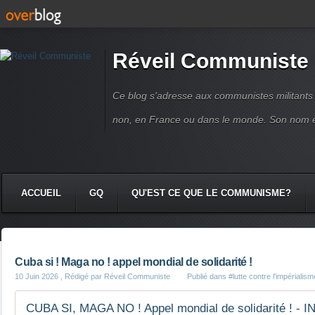
Réveil Communiste
Ce blog s'adresse aux communistes militant
non, en France ou dans le monde. Son nom 
ACCUEIL
GQ
QU'EST CE QUE LE COMMUNISME?
Cuba si ! Maga no ! appel mondial de solidarité !
10 Juin 2026
, Rédigé par Réveil Communiste
Publié dans
#lutte contre l'impérialism