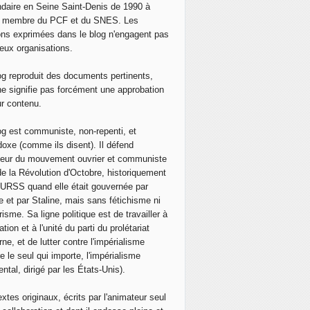
daire en Seine Saint-Denis de 1990 à
, membre du PCF et du SNES. Les
ons exprimées dans le blog n'engagent pas
eux organisations.
og reproduit des documents pertinents,
ne signifie pas forcément une approbation
ur contenu.
og est communiste, non-repenti, et
doxe (comme ils disent). Il défend
neur du mouvement ouvrier et communiste
de la Révolution d'Octobre, historiquement
 l'URSS quand elle était gouvernée par
e et par Staline, mais sans fétichisme ni
isme. Sa ligne politique est de travailler à
ation et à l'unité du parti du prolétariat
ne, et de lutter contre l'impérialisme
e le seul qui importe, l'impérialisme
ntal, dirigé par les États-Unis).
extes originaux, écrits par l'animateur seul