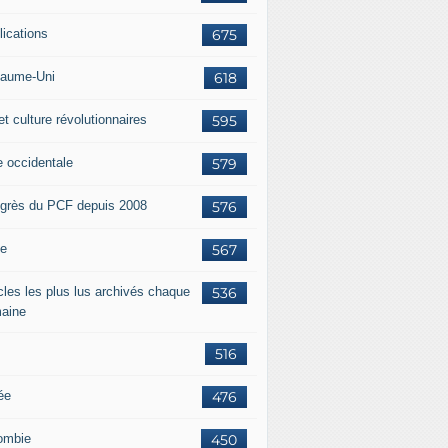
lications
675
aume-Uni
618
et culture révolutionnaires
595
e occidentale
579
grès du PCF depuis 2008
576
ie
567
icles les plus lus archivés chaque
536
aine
516
ée
476
ombie
450