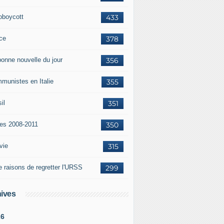
oboycott
433
ce
378
bonne nouvelle du jour
356
munistes en Italie
355
il
351
tes 2008-2011
350
vie
315
e raisons de regretter l'URSS
299
ives
26