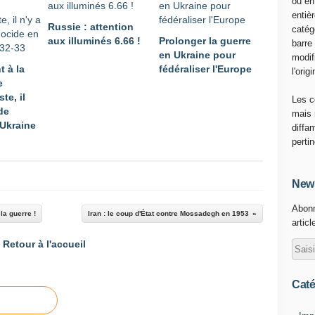
ou en
r
entiè
Russie : attention
a
catég
aux illuminés 6.66 !
Prolonger la guerre
i
barre
en Ukraine pour
s
modif
t à la
fédéraliser l'Europe
o
l'origi
e
n
te, il
d
Les c
de
'
mais 
Ukraine
a
diffa
r
perti
m
e
s
News
à
Abonn
l
la guerre !
Iran : le coup d'État contre Mossadegh en 1953
articl
'
U
Retour à l'accueil
k
r
a
Caté
i
n