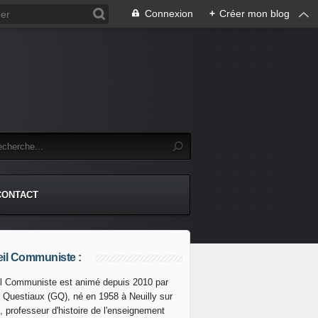
Connexion
+
Créer mon blog
CONTACT
il Communiste :
l Communiste est animé depuis 2010 par
s Questiaux (GQ), né en 1958 à Neuilly sur
ONE suspend ses livraisons d'armes à l'Ukraine - Commu
, professeur d'histoire de l'enseignement