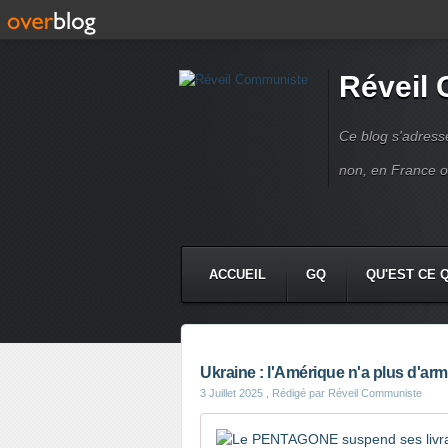
Réveil
Ce blog s'adres
non, en France 
ACCUEIL
GQ
QU'EST CE 
Ukraine : l'Amérique n'a plus d'ar
3 Juillet 2025
, Rédigé par Réveil Communiste