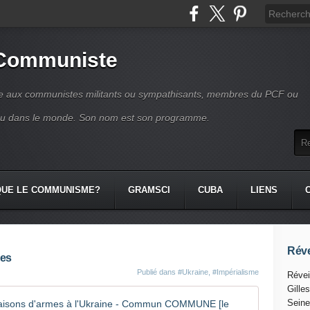
 Communiste
se aux communistes militants ou sympathisants, membres du PCF ou
ou dans le monde. Son nom est son programme.
QUE LE COMMUNISME?
GRAMSCI
CUBA
LIENS
Réve
mes
Publié dans
#Ukraine
,
#Impérialisme
Révei
Gille
Le PENTAG
Seine