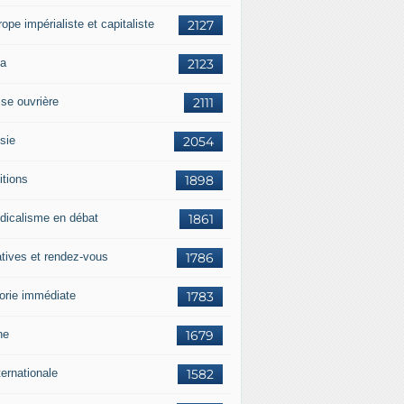
rope impérialiste et capitaliste
2127
a
2123
sse ouvrière
2111
sie
2054
itions
1898
dicalisme en débat
1861
atives et rendez-vous
1786
orie immédiate
1783
ne
1679
ternationale
1582