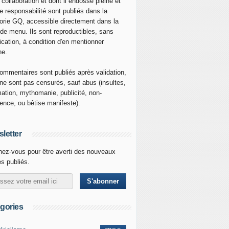
 collaboration et dont il endosse pleine et
re responsabilité sont publiés dans la
orie GQ, accessible directement dans la
 de menu. Ils sont reproductibles, sans
ication, à condition d'en mentionner
ne.
ommentaires sont publiés après validation,
ne sont pas censurés, sauf abus (insultes,
mation, mythomanie, publicité, non-
nence, ou bêtise manifeste).
letter
ez-vous pour être averti des nouveaux
es publiés.
gories