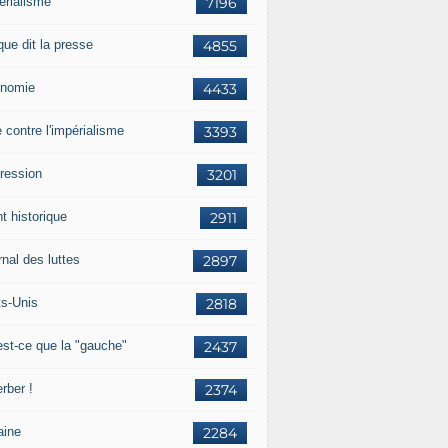
érialisme
7196
que dit la presse
4855
nomie
4433
e contre l'impérialisme
3393
ression
3201
t historique
2911
nal des luttes
2897
ts-Unis
2818
est-ce que la "gauche"
2437
rber !
2374
aine
2284