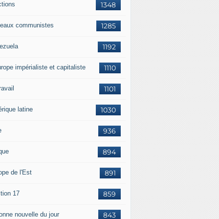
ctions
1348
eaux communistes
1285
ezuela
1192
rope impérialiste et capitaliste
1110
travail
1101
rique latine
1030
e
936
ique
894
ope de l'Est
891
tion 17
859
bonne nouvelle du jour
843