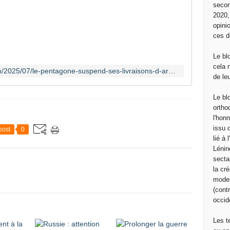
secon
L
2020
e
opini
P
ces d
e
n
Le bl
t
cela 
https://www.communcommune.com/2025/07/le-pentagone-suspend-ses-livraisons-d-armes-a-l-ukraine.html
a
de le
g
o
Le bl
n
ortho
e
l'hon
a
issu 
post
0
r
lié à
r
Lénin
ê
sectar
t
la cré
e
moder
l
(contr
a
occide
l
i
Les t
v