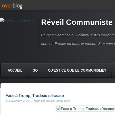
Réveil Communiste
Ce blog s'adresse aux communistes militant
non, en France ou dans le monde. Son nom 
ACCUEIL
GQ
QU'EST CE QUE LE COMMUNISME?
Face à Trump, Trudeau s'écrase
25 Novembre 2024
, Rédigé par Réveil Communiste