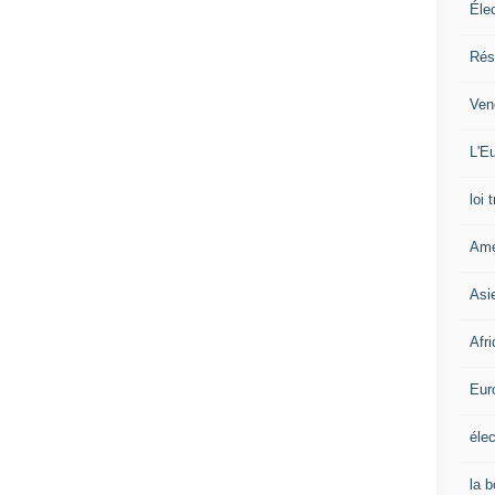
Éle
Rés
Ven
L'Eu
loi 
Amé
Asi
Afr
Eur
élec
la 