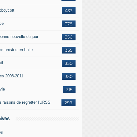
oboycott
433
ce
378
bonne nouvelle du jour
356
munistes en Italie
355
il
350
tes 2008-2011
350
vie
315
e raisons de regretter l'URSS
299
ives
26