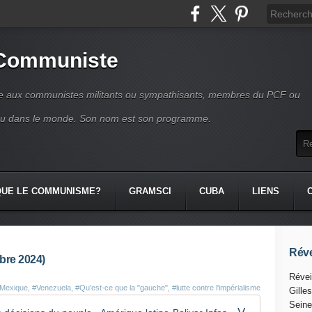
 Communiste
se aux communistes militants ou sympathisants, membres du PCF ou
ou dans le monde. Son nom est son programme.
QUE LE COMMUNISME?
GRAMSCI
CUBA
LIENS
Réve
bre 2024)
Révei
Mexique
,
#Venezuela
,
#Qu'est-ce que la "gauche"
,
#lutte contre l'impérialisme
Gille
Seine