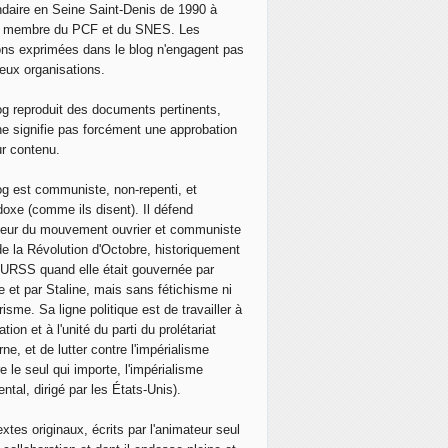
daire en Seine Saint-Denis de 1990 à
, membre du PCF et du SNES. Les
ons exprimées dans le blog n'engagent pas
eux organisations.
og reproduit des documents pertinents,
ne signifie pas forcément une approbation
ur contenu.
og est communiste, non-repenti, et
doxe (comme ils disent). Il défend
neur du mouvement ouvrier et communiste
de la Révolution d'Octobre, historiquement
 l'URSS quand elle était gouvernée par
e et par Staline, mais sans fétichisme ni
isme. Sa ligne politique est de travailler à
ation et à l'unité du parti du prolétariat
ne, et de lutter contre l'impérialisme
e le seul qui importe, l'impérialisme
ntal, dirigé par les États-Unis).
extes originaux, écrits par l'animateur seul