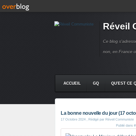
Réveil
Ce blog s'adres
non, en France 
ACCUEIL
GQ
QU'EST CE 
La bonne nouvelle du jour (17 octo
17 Octobre 2024
, Rédigé par Réveil Communiste
Publié dans
#