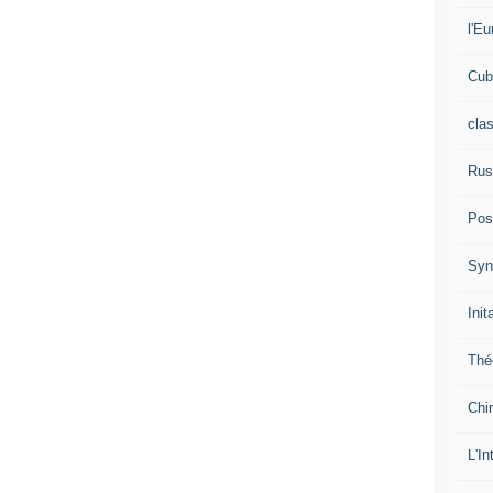
l'Eu
Cub
cla
Rus
Pos
Syn
Init
Thé
Chi
L'In