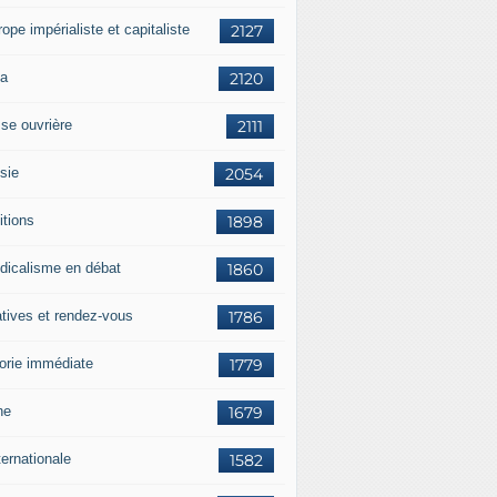
rope impérialiste et capitaliste
2127
a
2120
sse ouvrière
2111
sie
2054
itions
1898
dicalisme en débat
1860
atives et rendez-vous
1786
orie immédiate
1779
ne
1679
ternationale
1582