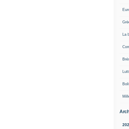
Eur
Grè
La 
Com
Brés
Lut
Boli
Mill
Arch
20