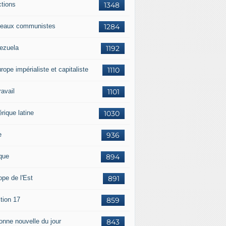
ctions
1348
eaux communistes
1284
ezuela
1192
rope impérialiste et capitaliste
1110
travail
1101
rique latine
1030
e
936
ique
894
ope de l'Est
891
tion 17
859
bonne nouvelle du jour
843