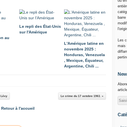
ou en
entiè
catég
barre
modif
Le repli des État-Unis
l'origi
sur l'Amérique
on au
Les c
L'Amérique latine en
mais 
novembre 2025 :
diffa
Honduras, Venezuela
perti
, Mexique, Équateur,
Argentine, Chili ...
News
Abonn
articl
n Lévy
Le crime du 17 octobre 1961
Retour à l'accueil
Caté