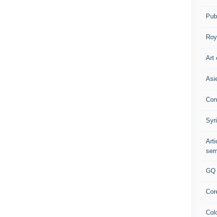
Pub
Roy
Art 
Asi
Con
Syr
Art
sem
GQ
Cor
Col