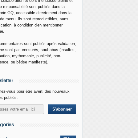
 collaboration et dont il endosse pleine et
re responsabilité sont publiés dans la
orie GQ, accessible directement dans la
 de menu. Ils sont reproductibles, sans
ication, à condition d'en mentionner
ne.
ommentaires sont publiés après validation,
ne sont pas censurés, sauf abus (insultes,
mation, mythomanie, publicité, non-
nence, ou bêtise manifeste).
letter
ez-vous pour être averti des nouveaux
es publiés.
gories