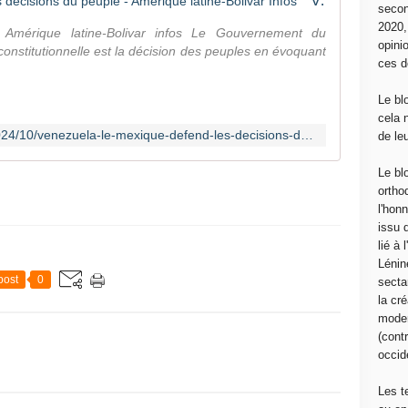
Venezuela: Le Mexique défend les décisions du peuple - Amérique latine-Bolivar Infos
secon
2020
 Amérique latine-Bolivar infos Le Gouvernement du
opini
constitutionnelle est la décision des peuples en évoquant
ces d
Le bl
cela 
http://bolivarinfos.over-blog.com/2024/10/venezuela-le-mexique-defend-les-decisions-du-peuple.html
de le
Le bl
ortho
l'hon
issu 
lié à
Lénin
post
0
sectar
la cré
moder
(contr
occide
Les t