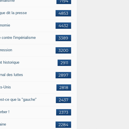
érialisme
7194
que dit la presse
4853
nomie
4432
e contre l'impérialisme
3389
ression
3200
t historique
2911
nal des luttes
2897
ts-Unis
2818
est-ce que la "gauche"
2437
rber !
2373
aine
2284