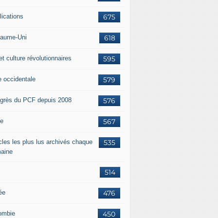
lications
675
aume-Uni
618
et culture révolutionnaires
595
e occidentale
579
grès du PCF depuis 2008
576
ie
567
icles les plus lus archivés chaque
535
aine
514
ée
476
ombie
450