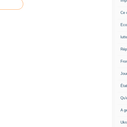
Imp
Ce 
Eco
lutt
Rép
Fron
Jour
Éta
Qu'
A ge
Ukr