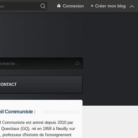
Connexion
+
Créer mon blog
CONTACT
il Communiste :
l Communiste est animé depuis 2010 par
s Questiaux (GQ), né en 1958 à Neuilly sur
, professeur d'histoire de l'enseignement