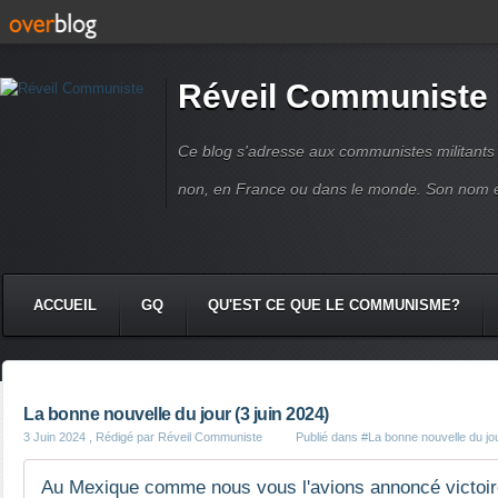
Réveil Communiste
Ce blog s'adresse aux communistes militant
non, en France ou dans le monde. Son nom 
ACCUEIL
GQ
QU'EST CE QUE LE COMMUNISME?
La bonne nouvelle du jour (3 juin 2024)
3 Juin 2024
, Rédigé par Réveil Communiste
Publié dans
#La bonne nouvelle du jo