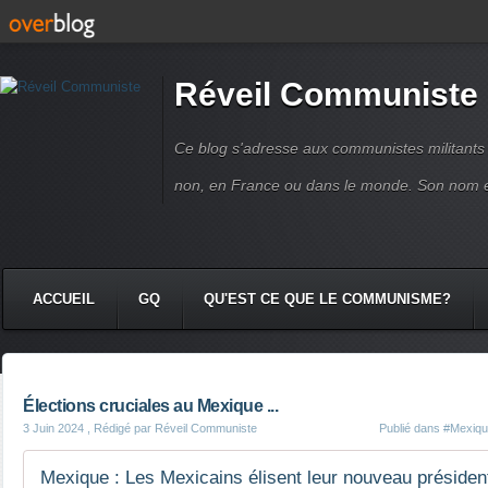
Réveil Communiste
Ce blog s'adresse aux communistes militant
non, en France ou dans le monde. Son nom 
ACCUEIL
GQ
QU'EST CE QUE LE COMMUNISME?
Élections cruciales au Mexique ...
3 Juin 2024
, Rédigé par Réveil Communiste
Publié dans
#Mexiq