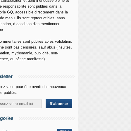
 collaboration et dont il endosse pleine et
re responsabilité sont publiés dans la
orie GQ, accessible directement dans la
 de menu. Ils sont reproductibles, sans
ication, à condition d'en mentionner
ne.
ommentaires sont publiés après validation,
ne sont pas censurés, sauf abus (insultes,
mation, mythomanie, publicité, non-
nence, ou bêtise manifeste).
letter
ez-vous pour être averti des nouveaux
es publiés.
gories