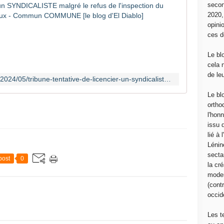
[TRIBUNE]
secon
2020
L
opini
e
ces d
2
3
Le bl
a
cela 
v
de le
http://www.communcommune.com/2024/05/tribune-tentative-de-licencier-un-syndicaliste-malgre-le-refus-de-l-inspection-du-travail-defendons-les-droits-syndicaux.html?utm_source=_ob_email&utm_medium=_ob_notification&utm_campaign=_ob_pushmail
r
i
Le bl
l
ortho
2
l'hon
0
issu 
2
lié à
4
Lénin
,
sectar
post
0
C
la cré
h
moder
r
(contr
i
occide
s
t
Les t
i