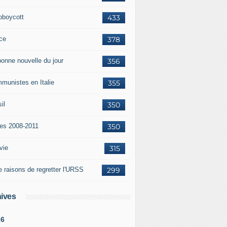
oboycott
433
ce
378
bonne nouvelle du jour
356
munistes en Italie
355
il
350
tes 2008-2011
350
vie
315
e raisons de regretter l'URSS
299
ives
26