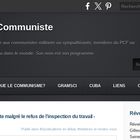
 Communiste
se aux communistes militants ou sympathisants, membres du PCF ou
ou dans le monde. Son nom est son programme.
QUE LE COMMUNISME?
GRAMSCI
CUBA
LIENS
Réve
e malgré le refus de l'inspection du travail -
Révei
Publié dans
#Syndicalisme en débat
,
#Initatives et rendez-vous
Gille
Seine