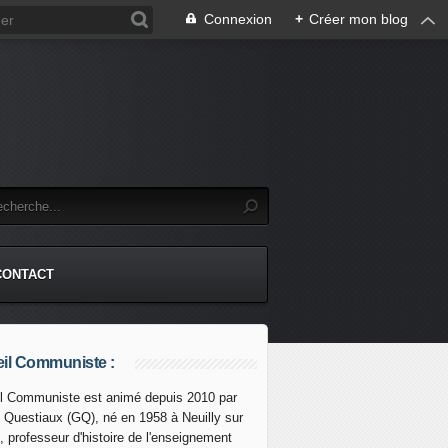
Connexion
+
Créer mon blog
CONTACT
il Communiste :
l Communiste est animé depuis 2010 par
s Questiaux (GQ), né en 1958 à Neuilly sur
, professeur d'histoire de l'enseignement