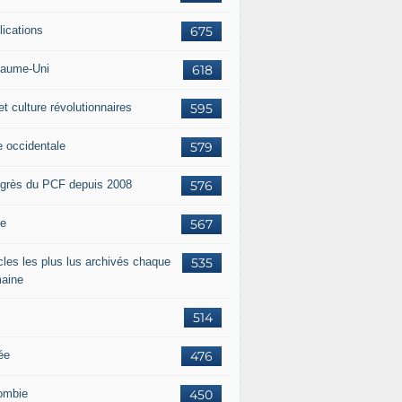
lications
675
aume-Uni
618
et culture révolutionnaires
595
e occidentale
579
grès du PCF depuis 2008
576
ie
567
icles les plus lus archivés chaque
535
aine
514
ée
476
ombie
450