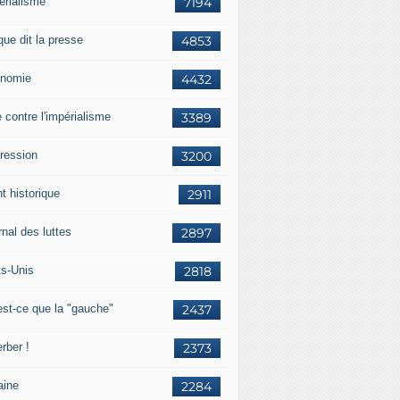
érialisme
7194
que dit la presse
4853
nomie
4432
e contre l'impérialisme
3389
ression
3200
t historique
2911
nal des luttes
2897
ts-Unis
2818
est-ce que la "gauche"
2437
rber !
2373
aine
2284