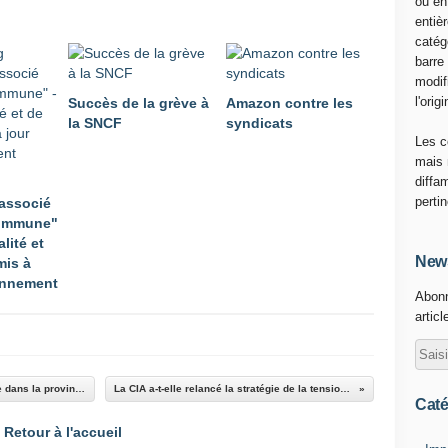
ou en
a
entiè
n
catég
P
barre
o
modif
r
l'origi
Succès de la grève à
Amazon contre les
t
la SNCF
syndicats
a
Les c
,
mais 
d
diffa
é
perti
associé
l
ommune"
é
alité et
g
News
mis à
u
ennement
Abonn
é
articl
s
y
n
d
Argentine : manifestations et barrages de route dans la province de Missiones
La CIA a-t-elle relancé la stratégie de la tension en Europe ?
i
Caté
c
Retour à l'accueil
a