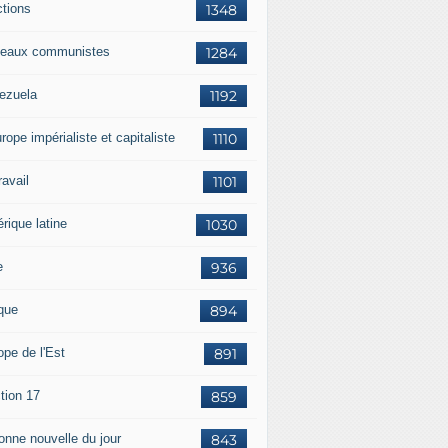
ctions
1348
eaux communistes
1284
ezuela
1192
rope impérialiste et capitaliste
1110
travail
1101
rique latine
1030
e
936
ique
894
ope de l'Est
891
tion 17
859
bonne nouvelle du jour
843