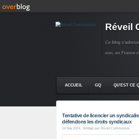
Réveil
Ce blog s'adres
non, en France 
ACCUEIL
GQ
QU'EST CE 
Tentative de licencier un syndicalist
défendons les droits syndicaux
24 Mai 2024
, Rédigé par Réveil Communiste