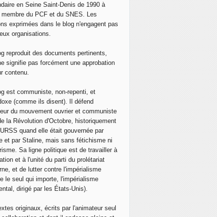
 Tentative de licencier un SYNDICALISTE malgré le refus de
daire en Seine Saint-Denis de 1990 à
, membre du PCF et du SNES. Les
ons exprimées dans le blog n'engagent pas
eux organisations.
og reproduit des documents pertinents,
ne signifie pas forcément une approbation
ur contenu.
og est communiste, non-repenti, et
doxe (comme ils disent). Il défend
neur du mouvement ouvrier et communiste
de la Révolution d'Octobre, historiquement
 l'URSS quand elle était gouvernée par
e et par Staline, mais sans fétichisme ni
isme. Sa ligne politique est de travailler à
ation et à l'unité du parti du prolétariat
ne, et de lutter contre l'impérialisme
e le seul qui importe, l'impérialisme
ntal, dirigé par les États-Unis).
extes originaux, écrits par l'animateur seul