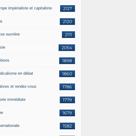
rope impérialiste et capitaliste
2127
a
2120
sse ouvrière
2111
sie
2054
itions
1898
dicalisme en débat
1860
atives et rendez-vous
1786
orie immédiate
1779
ne
1679
ternationale
1582