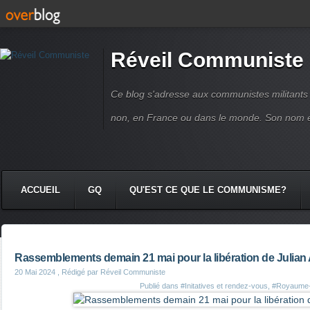
Réveil Communiste
Ce blog s'adresse aux communistes militant
non, en France ou dans le monde. Son nom 
ACCUEIL
GQ
QU'EST CE QUE LE COMMUNISME?
Rassemblements demain 21 mai pour la libération de Julia
20 Mai 2024
, Rédigé par Réveil Communiste
Publié dans
#Initatives et rendez-vous
,
#Royaume-