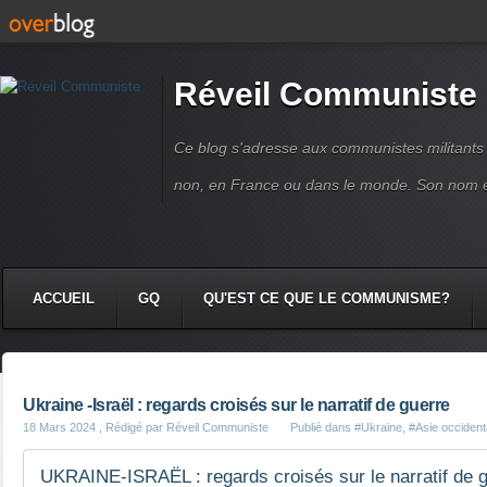
Réveil Communiste
Ce blog s'adresse aux communistes militant
non, en France ou dans le monde. Son nom 
ACCUEIL
GQ
QU'EST CE QUE LE COMMUNISME?
Ukraine -Israël : regards croisés sur le narratif de guerre
18 Mars 2024
, Rédigé par Réveil Communiste
Publié dans
#Ukraine
,
#Asie occident