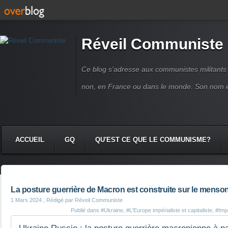
Réveil Communiste
Ce blog s'adresse aux communistes militant
non, en France ou dans le monde. Son nom 
ACCUEIL
GQ
QU'EST CE QUE LE COMMUNISME?
La posture guerrière de Macron est construite sur le menso
1 Mars 2024
, Rédigé par Réveil Communiste
Publié dans
#Ukraine
,
#L'Europe impérialiste et capitaliste
,
#Imp