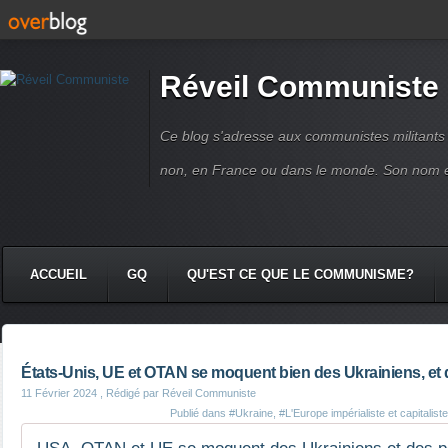
Réveil Communiste
Ce blog s'adresse aux communistes militant
non, en France ou dans le monde. Son nom 
ACCUEIL
GQ
QU'EST CE QUE LE COMMUNISME?
États-Unis, UE et OTAN se moquent bien des Ukrainiens, et 
11 Février 2024
, Rédigé par Réveil Communiste
Publié dans
#Ukraine
,
#L'Europe impérialiste et capitaliste